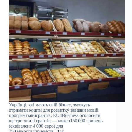
Українці, які мають свій бізнес, зможуть
отримати кошти для розвитку завдяки новій
програмі мінігрантів. EU4Business оголосити
ще три хвилі грантів — кожен150 000 гривень
(еквівалент 4 000 євро) для
750 мікропідприємств. Для