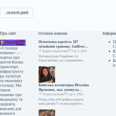
ПОПЕРЕДНІЙ
Про сайт
Останні новини
Інформ
П
Початкова вартість 207
С
мільйонів гривень: Gulliver
«Столиця
К
буде продано
Кирило Дорошенко
Сер 4, 2026
новини» —
С
Наглядові ради Ощадбанку та
портал про
К
Укрексімбанку, які є державними
життя Києва:
установами, прийняли рішення щодо
и
транспорт,
продажу торгово-офісного центру
інфраструкту
Gulliver у столиці. Об’єкт буде…
ру, культуру
та економіку
столиці. Ми
Київська волонтерка Віталіна
також
Яровенко, яка загинула
пишемо про
внаслідок обстрілу столиці,
Тетяна Пасічник
Сер 4, 2026
медицину та
була вшанована пам’яттю.
Понад сотня осіб прийшла віддати
здоров'я,
шану дівчині У столиці відбулося
прощання з Віталіною Яровенко –
важливі для
студенткою Національного
кожного