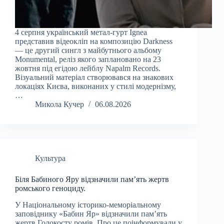
4 серпня український метал-гурт Ignea
представив відеокліп на композицію Darkness
— це другий сингл з майбутнього альбому
Monumental, реліз якого заплановано на 23
жовтня під егідою лейблу Napalm Records.
Візуальний матеріал створювався на знакових
локаціях Києва, виконаних у стилі модернізму,
…
Микола Кучер
06.08.2026
Культура
Біля Бабиного Яру відзначили пам’ять жертв
ромського геноциду.
У Національному історико-меморіальному
заповіднику «Бабин Яр» відзначили пам’ять
жертв Голокосту ромів. Про це поінформували у