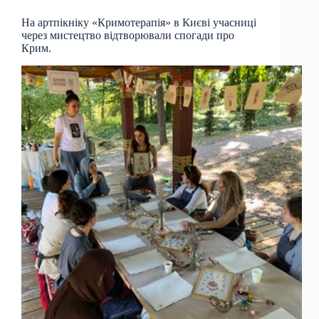
На артпікніку «Кримотерапія» в Києві учасниці
через мистецтво відтворювали спогади про
Крим.