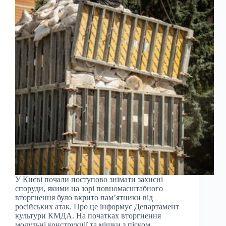
У Києві почали поступово знімати захисні
споруди, якими на зорі повномасштабного
вторгнення було вкрито пам’ятники від
російських атак. Про це інформує Департамент
культури КМДА. На початках вторгнення
модульні конструкції та мішки з піском