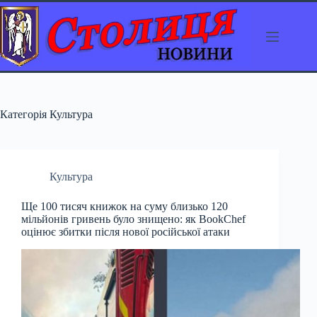
Перейти
до
вмісту
Категорія
Культура
Культура
Ще 100 тисяч книжок на суму близько 120
мільйонів гривень було знищено: як BookChef
оцінює збитки після нової російської атаки