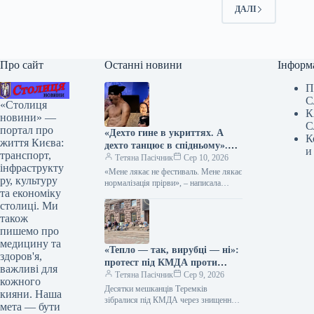
ДАЛІ
Про сайт
Останні новини
Інформ
П
С
«Столиця
К
новини» —
С
портал про
«Дехто гине в укриттях. А
К
життя Києва:
дехто танцює в спідньому».
и
транспорт,
Медикиня розкритикувала
Тетяна Пасічник
Сер 10, 2026
інфраструкту
відомий етнофестиваль у
«Мене лякає не фестиваль. Мене лякає
ру, культуру
Києві
нормалізація прірви», – написала
та економіку
Михайлова Існував чіткий дрес-код,
столиці. Ми
який становить важливу складову
свята –…
також
пишемо про
медицину та
«Тепло — так, вирубці — ні»:
здоров'я,
протест під КМДА проти
важливі для
знищення дерев на Теремках
Тетяна Пасічник
Сер 9, 2026
кожного
Десятки мешканців Теремків
кияни. Наша
зібралися під КМДА через знищення
мета — бути
дерев у парку, де планується