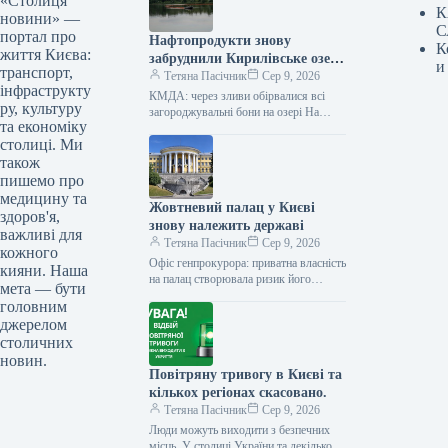
«Столиця
К
новини» —
С
портал про
Нафтопродукти знову
К
життя Києва:
забруднили Кирилівське озеро
и
транспорт,
у Києві.
Тетяна Пасічник
Сер 9, 2026
інфраструкту
КМДА: через зливи обірвалися всі
ру, культуру
загороджувальні бони на озері На
та економіку
Кирилівському озері та в струмку
столиці. Ми
Сирець у столиці знову зафіксовано…
також
пишемо про
медицину та
Жовтневий палац у Києві
здоров'я,
знову належить державі
важливі для
Тетяна Пасічник
Сер 9, 2026
кожного
Офіс генпрокурора: приватна власність
кияни. Наша
на палац створювала ризик його
мета — бути
відчуження Господарський суд міста
головним
Києва задовольнив позов прокуратури
джерелом
та ухвалив повернути…
столичних
новин.
Повітряну тривогу в Києві та
кількох регіонах скасовано.
Тетяна Пасічник
Сер 9, 2026
Люди можуть виходити з безпечних
місць У столиці України та декількох