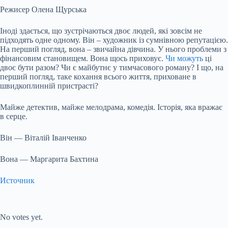
Режисер Олена Щурська
Іноді здається, що зустрічаються двоє людей, які зовсім не
підходять одне одному. Він – художник із сумнівною репутацією.
На перший погляд, вона – звичайна дівчина. У нього проблеми з
фінансовим становищем. Вона щось приховує.
Чи можуть
ці
двоє бути разом? Чи є майбутнє у тимчасового роману? І що, на
перший погляд, таке кохання всього життя, приховане в
швидкоплинній пристрасті?
Майже детектив, майже мелодрама, комедія. Історія, яка вражає
в серце.
Він — Віталій Іванченко
Вона — Маргарита Бахтина
Источник
Submit Rating
Rate this item:
No votes yet.