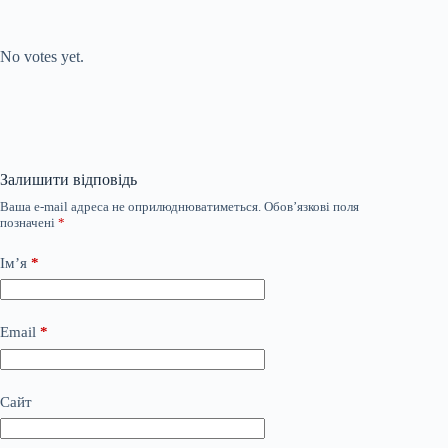
Submit Rating
Rate this item:
No votes yet.
Залишити відповідь
Ваша e-mail адреса не оприлюднюватиметься.
Обов’язкові поля
позначені
*
Ім’я
*
Email
*
Сайт