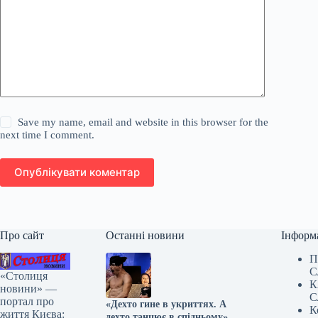
Save my name, email and website in this browser for the
next time I comment.
Опублікувати коментар
Про сайт
Останні новини
Інформ
П
С
«Столиця
К
новини» —
С
портал про
«Дехто гине в укриттях. А
К
життя Києва:
дехто танцює в спідньому».