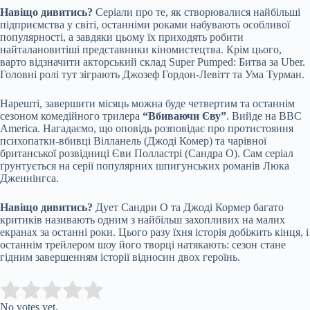
Навіщо дивитись?
Серіали про те, як створювалися найбільші
підприємства у світі, останніми роками набувають особливої
популярності, а завдяки цьому їх приходять робити
найталановитіші представники кіномистецтва. Крім цього,
варто відзначити акторський склад Super Pumped: Битва за Uber.
Головні ролі тут зіграють Джозеф Гордон-Левітт та Ума Турман.
Нарешті, завершити місяць можна буде четвертим та останнім
сезоном комедійного трилера
“Вбиваючи Єву”
. Вийде на BBC
America. Нагадаємо, що оповідь розповідає про протистояння
психопатки-вбивці Вілланель (Джоді Комер) та чарівної
британської розвідниці Єви Полластрі (Сандра О). Сам серіал
ґрунтується на серії популярних шпигунських романів Люка
Дженнінгса.
Навіщо дивитись?
Дует Сандри О та Джоді Кормер багато
критиків називають одним з найбільш захопливих на малих
екранах за останні роки. Цього разу їхня історія добіжить кінця, і
останнім трейлером шоу його творці натякають: сезон стане
гідним завершенням історії відносин двох героїнь.
Submit Rating
Rate this item:
No votes yet.