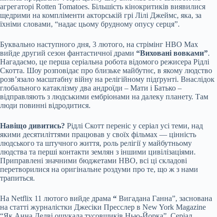
агрегаторі Rotten Tomatoes. Більшість кінокритиків виявилися
щедрими на компліменти акторській грі Лілі Джеймс, яка, за
їхніми словами, “надає цьому брудному опусу серця”.
Буквально наступного дня, 3 лютого, на стрімінг HBO Max
вийде другий сезон фантастичної драми
“Виховані вовками”
.
Нагадаємо, це перша серіальна робота відомого режисера Рідлі
Скотта. Шоу розповідає про близьке майбутнє, в якому людство
розв’язало масштабну війну на релігійному підґрунті. Внаслідок
глобального катаклізму два андроїди – Мати і Батько –
відправляють з людськими ембріонами на далеку планету. Там
люди повинні відродитися.
Навіщо дивитись?
Рідлі Скотт переніс у серіал усі теми, над
якими десятиліттями працював у своїх фільмах — цінність
людського та штучного життя, роль релігії у майбутньому
людства та перші контакти землян з іншими цивілізаціями.
Приправлені значними бюджетами HBO, всі ці складові
перетворилися на оригінальне роздуми про те, що ж з нами
трапиться.
На Netflix 11 лютого вийде драма
“
Вигадана Ганна”, заснована
на статті журналістки Джесіки Пресслер в New York Magazine
“Як Анна Делві ошукала тусовщиків Нью-Йорка”. Серіал