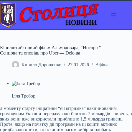
Перейти
до
вмісту
Кінолютий: новий фільм Альмодовара, “Носоріг”
Сєнцова та оповідь про Uber — Delo.ua
Кирило Дорошенко
27.01.2026
Афіша
Ілля Требор
З моменту старту ініціативи “єПідтримка” вакцинованим
громадянам України перерахували близько 7 мільярдів гривень, з
яких вони вже використали приблизно 1,5
мільярда гривень.
Проте, якщо на початку дії програми на ці кошти активно
придбавали книги, то останнім часом вибір вподобань