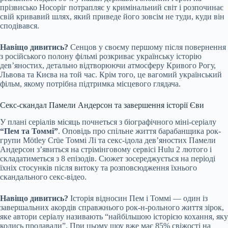
прізвисько Носоріг потрапляє у кримінальний світ і розпочинає
свій кривавий шлях, який приведе його зовсім не туди, куди він
сподівався.
Навіщо дивитись?
Сенцов у своєму першому після повернення
з російського полону фільмі розкриває українську історію
дев’яностих, детально відтворюючи атмосферу Кривого Рогу,
Львова та Києва на той час. Крім того, це вагомий український
фільм, якому потрібна підтримка місцевого глядача.
Секс-скандал Памели Андерсон та завершення історії Єви
У плані серіалів місяць почнеться з біографічного міні-серіалу
“Пем та Томмі”
. Оповідь про спільне життя барабанщика рок-
групи Mötley Crüe Томмі Лі та секс-ідола дев’яностих Памели
Андерсон з’явиться на стрімінговому сервісі Hulu 2 лютого і
складатиметься з 8 епізодів. Сюжет зосереджується на періоді
їхніх стосунків після витоку та розповсюдження їхнього
скандального секс-відео.
Навіщо дивитись?
Історія відносин Пем і Томмі — один із
завершальних акордів справжнього рок-н-рольного життя зірок,
яке автори серіалу називають “найбільшою історією кохання, яку
колись продавали”. При цьому шоу вже має 85% свіжості на