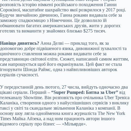
розповість історію німкені російського походження Ганни
Сорокіної, масштабне шахрайство якої розкрилося у 2017 році.
Будучи звичайною дівчиною, Ганна роками видавала себе за
заможну спадкоємицю з Німеччини. Це дозволило їй
обманювати багатих американських друзів, жити у дорогих
готелях та виманити у знайомих близько $275 тисяч.
Навіщо дивитись?
Анна Делві — приклад того, як за
допомогою добре підвішеного язика, дивовижної зухвалості та
цинічного ставлення можна роками видавати себе за
представницю світової еліти. Cюжет, написаний самим життям,
сам напрошується щоб його екранізували. Цей факт не стала
ігнорувати Шонда Раймс, одна з найвпливовіших авторок
серіалів сучасності.
У передостанній день лютого, 27 числа, вийдуть одночасно два
цікаві серіали. Перший –
“Super Pumped: Битва за Uber”
від
телеканалу Showtime. Він розповість про очільника Uber Тревіса
Каланіка, створення одного з найуспішніших сервісів з виклику
таксі у світі та скандальне звільнення Каланіка з компанії. В
основу шоу лягла однойменна книга журналіста The New York
Times Майка Айзека, а над ним працюють автори іншого
відомого серіалу про бізнес — «Мільярди».