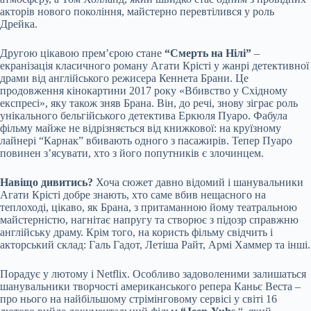
акторів нового покоління, майстерно перевтілився у роль
Дрейка.
Другою цікавою прем’єрою стане
“Смерть на Нілі”
–
екранізація класичного роману Агати Крісті у жанрі детективної
драми від англійського режисера Кеннета Брани. Це
продовження кінокартини 2017 року «Вбивство у Східному
експресі», яку також зняв Брана. Він, до речі, знову зіграє роль
унікального бельгійського детектива Еркюля Пуаро. Фабула
фільму майже не відрізняється від книжкової: на круїзному
лайнері “Карнак” вбивають одного з пасажирів. Тепер Пуаро
повинен з’ясувати, хто з його попутників є злочинцем.
Навіщо дивитись?
Хоча сюжет давно відомий і шанувальники
Агати Крісті добре знають, хто саме вбив нещасного на
теплоході, цікаво, як Брана, з притаманною йому театральною
майстерністю, нагнітає напругу та створює з підозр справжню
англійську драму. Крім того, на користь фільму свідчить і
акторський склад: Галь Гадот, Летіша Райт, Армі Хаммер та інші.
Порадує у лютому і Netflix. Особливо задоволеними залишаться
шанувальники творчості американського репера Каньє Веста –
про нього на найбільшому стрімінговому сервісі у світі 16