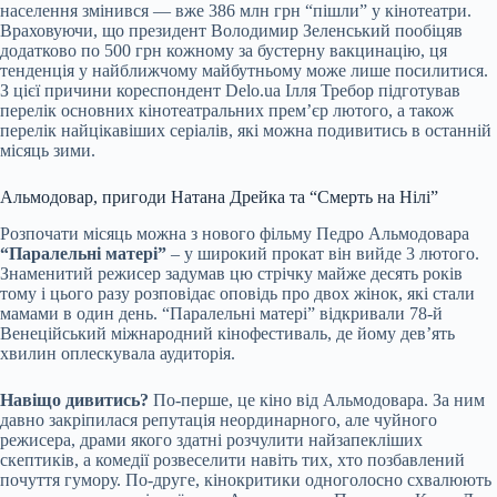
населення змінився — вже 386 млн грн “пішли” у кінотеатри.
Враховуючи, що президент Володимир Зеленський пообіцяв
додатково по 500 грн кожному за бустерну вакцинацію, ця
тенденція у найближчому майбутньому може лише посилитися.
З цієї причини кореспондент Delo.ua Ілля Требор підготував
перелік основних кінотеатральних прем’єр лютого, а також
перелік найцікавіших серіалів, які можна подивитись в останній
місяць зими.
Альмодовар, пригоди Натана Дрейка та “Смерть на Нілі”
Розпочати місяць можна з нового фільму Педро Альмодовара
“Паралельні матері”
– у широкий прокат він вийде 3 лютого.
Знаменитий режисер задумав цю стрічку майже десять років
тому і цього разу розповідає оповідь про двох жінок, які стали
мамами в один день. “Паралельні матері” відкривали 78-й
Венеційський міжнародний кінофестиваль, де йому дев’ять
хвилин оплескувала аудиторія.
Навіщо дивитись?
По-перше, це кіно від Альмодовара. За ним
давно закріпилася репутація неординарного, але чуйного
режисера, драми якого здатні розчулити найзапекліших
скептиків, а комедії розвеселити навіть тих, хто позбавлений
почуття гумору. По-друге, кінокритики одноголосно схвалюють