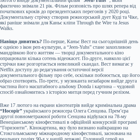
лютого вийде документальний фільм
“Jeen-Yuhs
“, який
фактично знімали 21 рік. Фільм розповість про шлях репера від
початкових кроків до президентських перегонів у 2020 році.
Документальну стрічку створив режисерський дует Куді та Чіке,
які раніше знімали для Каньє кліпи Through the Wire та Jesus
Walks.
Навіщо дивитись?
По-перше, Каньє Вест на сьогоднішній день
є однією з ікон реп-культури, а “Jeen-Yuhs” стане захопливою
мандрівкою його життям — творці документального кіно
опрацювали кілька сотень відеокасет. По-друге, навколо цієї
стрічки вже розгортається невеликий скандал. Вест вимагає у
Netflix доступу до редагування остаточної версії
документального фільму про себе, оскільки побоюється, що його
образ спотворять. По-третє, у музиканта незабаром вийде друга
частина його масштабного альбому Donda і картина – чудовий
спосіб ознайомитись з історією митця перед гучним релізом.
Вже 17 лютого на екрани кінотеатрів вийде кримінальна драма
“Носоріг”
українського режисера Олега Сенцова. Прем’єра
другої повнометражної роботи Сенцова відбулася на 78-му
Венеціанському кінофестивалі в офіційній конкурсній програмі
“Горизонти”. Кінокартина, яку було визнано найкращою на
Стокгольмському міжнародному кінофестивалі, заснована на
реальних подіях 90-х у нашій державі. Головний герой на