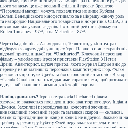
акторську гру незмінної музи Альмодовара Пенелопи Крус. Для
цього тандему це вже восьмий спільний проект. Зрештою,
“Паралельні матері” можуть похвалитися не лише Кубком
Вольпі Венеційського кінофестивалю за найкращу жіночу роль
та нагородою Національного товариства кінокритиків США, а й
високими відгуками глядачів. Поточний рейтинг фільму на
Rotten Tomatoes – 97%, а на Metacritic – 87%.
Через сім днів після Альмодовара, 10 лютого, у кінотеатрах
відбудуться одразу дві гучні прем’єри. Першою стане екранізація
відомої пригодницької гри
“Uncharted”
. Ключовий персонаж
фільму – улюбленець ігрової приставки PlayStation 3 Натан
Дрейк. Авантюрист, шукач пригод, якого журнал Empire вніс до
переліку найвидатніших персонажів комп’ютерних ігор. Фільм
розповість про те, як Дрейк та його головний антагоніст Віктор
«Саллі» Салліван стають відданими соратниками, щоб розгадати
одну з найзначніших таємниць в історії людства.
Навіщо дивитись?
Ігрова тетралогія Uncharted цілком
заслужено вважається послідовницею авантюрного духу Індіани
Джонса. Захопливі переслідування, колоритні злочинці,
винахідливий головний герой та загадкові скарби — складові,
без яких пригодницький жанр ніколи б не відбувся. Зважаючи на
трейлери, режисеру Рубену Флейшеру вдалося передати цю
атмосферу, а Том Холланд, який швидко стає одним з провідних