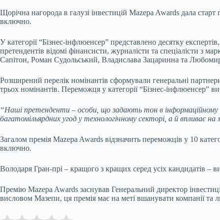
Щорічна нагорода в галузі інвестицій Mazepa Awards дала стар
включно.
У категорії “Бізнес-інфлюенсер” представлено десятку експертів,
претендентів відомі фінансисти, журналісти та спеціалісти з м
Сапітон, Роман Судольський, Владислава Зацаринна та Любомир
Розширений перелік номінантів сформували генеральні партнери 
трьох номінантів. Переможця у категорії “Бізнес-інфлюенсер” вибе
“Наші претенденти – особи, що задають тон в інформаційному п
багатомільярдних угод у технологічному секторі, а й впливає на 
Загалом премія Mazepa Awards відзначить переможців у 10 катего
включно.
Володаря Гран-прі – кращого з кращих серед усіх кандидатів – в
Премію Mazepa Awards заснував Генеральний директор інвестиційн
висловом Мазепи, ця премія має на меті вшанувати компанії та л