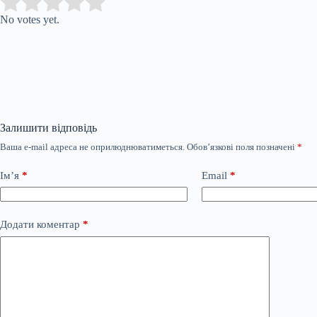
Submit Rating
Rate this item:
No votes yet.
Залишити відповідь
Ваша e-mail адреса не оприлюднюватиметься.
Обов’язкові поля позначені
*
Ім’я
*
Email
*
Додати коментар
*