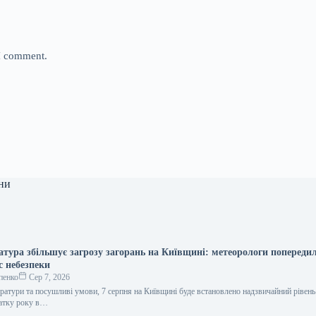
 I comment.
ни
атура збільшує загрозу загорань на Київщині: метеорологи попереди
 небезпеки
пенко
Сер 7, 2026
ератури та посушливі умови, 7 серпня на Київщині буде встановлено надзвичайний рівен
чатку року в…