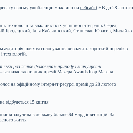
 перевагу своєму улюбленцю можливо на
вебсайті
НВ до 28 лютого
, технології та важливість їх успішної інтеграції. Серед
дрій Бродецький, Ілля Кабачинський, Станіслав Юрасов, Михайло
ом аудиторія шляхом голосування визначить короткий перелік з
 і технологій.
тільки роз’яснює фоловерам природу і значущість
– зазначає засновник премії Mazepa Awards Ігор Мазепа.
 голос на офіційному
інтернет-ресурсі
премії до 28 лютого
а відбудеться 15 квітня.
панія залучила в державу більше $4 млрд інвестицій. За
ласного життя.