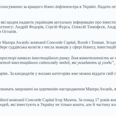
т голосуванню за кращого бізнес-інфлюенсера в Україні. Надати
 які щодня надають українцям актуальну інформацію про інвестиції
аркетингу: Андрій Федорів, Сергій Фурса, Олексій Тимофєєв, Ан
 Остапів.
Mazepa Awards: компанії Concorde Capital, Roosh і Truman. Згод
ре суддівська колегія з числа знавців у сфері бізнесу, інвестицій
росторі навколо інвестиційного ринку. Їхня компетентність не 
метод інвестиційного світогляду людей, які укладають ці угоди”,
ріях. За кандидатів у восьми категоріях вже можна віддати свій
изначать запрошені на церемонію нагородження Mazepa Awards, як
ої компанії Concorde Capital Ігор Мазепа. За понад 17 років ком
юдей, які інвестують в Україну не тільки кошти, але й частину в