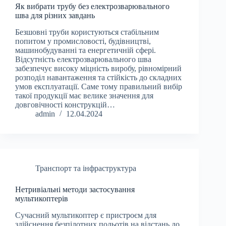
Як вибрати трубу без електрозварювального
шва для різних завдань
Безшовні труби користуються стабільним
попитом у промисловості, будівництві,
машинобудуванні та енергетичній сфері.
Відсутність електрозварювального шва
забезпечує високу міцність виробу, рівномірний
розподіл навантаження та стійкість до складних
умов експлуатації. Саме тому правильний вибір
такої продукції має велике значення для
довговічності конструкцій…
admin
12.04.2024
Транспорт та інфраструктура
Нетривіальні методи застосування
мультикоптерів
Сучасний мультикоптер є пристроєм для
здійснення безпілотних польотів на відстань до