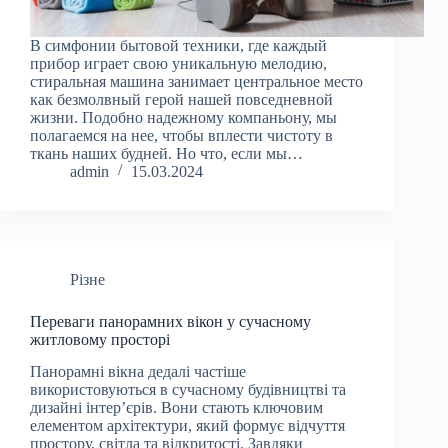
В симфонии бытовой техники, где каждый
прибор играет свою уникальную мелодию,
стиральная машина занимает центральное место
как безмолвный герой нашей повседневной
жизни. Подобно надежному компаньону, мы
полагаемся на нее, чтобы вплести чистоту в
ткань наших будней. Но что, если мы…
admin
15.03.2024
Різне
Переваги панорамних вікон у сучасному
житловому просторі
Панорамні вікна дедалі частіше
використовуються в сучасному будівництві та
дизайні інтер’єрів. Вони стають ключовим
елементом архітектури, який формує відчуття
простору, світла та відкритості. Завдяки