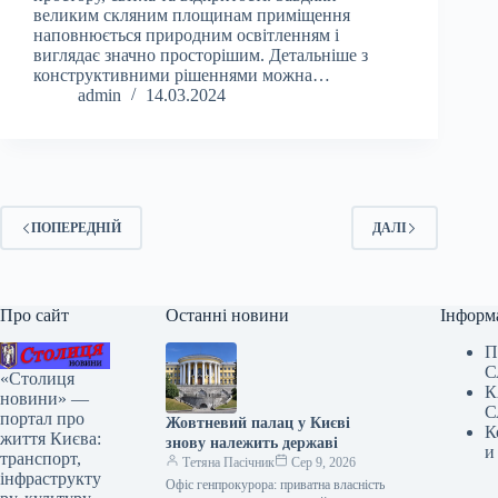
великим скляним площинам приміщення
наповнюється природним освітленням і
виглядає значно просторішим. Детальніше з
конструктивними рішеннями можна…
admin
14.03.2024
ПОПЕРЕДНІЙ
ДАЛІ
Про сайт
Останні новини
Інформ
П
С
«Столиця
К
новини» —
С
портал про
Жовтневий палац у Києві
К
життя Києва:
знову належить державі
и
транспорт,
Тетяна Пасічник
Сер 9, 2026
інфраструкту
Офіс генпрокурора: приватна власність