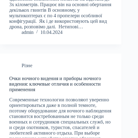
3х кілометрів. Працює він на основні обертання
декількох гвинтів В основному, у
мультикоптерах є по 4 пропелери особливої
конфігурації. Як і де використовують цей вид
дрона, розповімо далі. Нетипові…
admin
10.04.2024
Різне
Очки ночного видения и приборы ночного
видения: ключевые отличия и особенности
применения
Современные технологии позволяют уверенно
ориентироваться даже в полной темноте,
поэтому оборудование для ночного наблюдения
становится востребованным не только среди
военных и сотрудников специальных служб, но
и среди охотников, туристов, спасателей и
любителей активного отдыха. При выборе