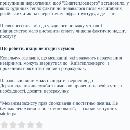
призупинив нарахування, щоб "Київтеплоенерго" встановило, у
яких будинках тепло фактично подавалося після масштабних
російських атак на енергетичну інфраструктуру, а де — ні.
Після внесення змін до урядового порядку у травні
підприємство мало виставити оплату лише за фактично надану
послугу.
Що робити, якщо не згодні з сумою
Ковальчук зазначив, що мешканці, які вважають нарахування
невірними, можуть звернутися до "Київтеплоенерго" з
проханням пояснити підстави розрахунків.
Паралельно вони можуть подати звернення до
Держпродспоживслужби з вимогою провести перевірку та, за
необхідності, досягти перерахунку.
"Механізм захисту прав споживачів є достатньо дієвим. Не
бачимо необхідності його змінювати", — сказав заступник
міністра.
Submit Rating
Rate this item: