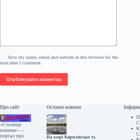
Save my name, email and website in this browser for the
next time I comment.
Опублікувати коментар
Про сайт
Останні новини
Інформ
П
С
«Столиця
К
новини» —
С
портал про
На озері Кирилівське та
К