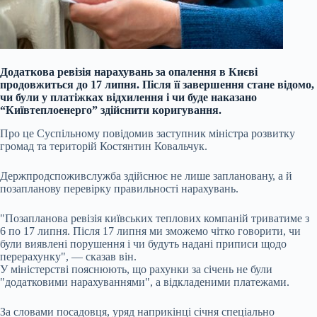
Додаткова ревізія нарахувань за опалення в Києві
продовжиться до 17 липня. Після її завершення стане відомо,
чи були у платіжках відхилення і чи буде наказано
“Київтеплоенерго” здійснити коригування.
Про це Суспільному повідомив заступник міністра розвитку
громад та територій Костянтин Ковальчук.
Держпродспоживслужба здійснює не лише заплановану, а й
позапланову перевірку правильності нарахувань.
"Позапланова ревізія київських теплових компаній триватиме з
6 по 17 липня. Після 17 липня ми зможемо чітко говорити, чи
були виявлені порушення і чи будуть надані приписи щодо
перерахунку", — сказав він.
У міністерстві пояснюють, що рахунки за січень не були
"додатковими нарахуваннями", а відкладеними платежами.
За словами посадовця, уряд наприкінці січня спеціально