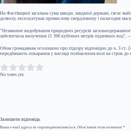
На Фастівщині загальна сума шкоди, завданої державі, сягає ма
дозволу, експлуатував промислову свердловину і налагодив мас
"Незаконне видобування природних ресурсів загальнодержавного 
забезпечила вилучення 11 396 кубічних метрів підземних вод", —
Обом громадянам оголошено про підозру відповідно до ч. 3 ст. 
передбачають покарання у вигляді позбавлення волі на строк до 
Submit Rating
Rate this item:
No votes yet.
Залишити відповідь
Ваша e-mail адреса не оприлюднюватиметься.
Обов’язкові поля позначені
*