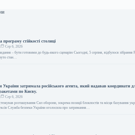
ни
 програму стійкості столиці
к
Сер 6, 2026
вдання – бути готовими до будь-якого сценарію Сьогодні, 5 серпня, відбулося зібрання
януто стан…
и України затримала російського агента, який надавав координати д
ракетами по Києву.
к
Сер 6, 2026
стежував розташування Сил оборони, зокрема позиції блокпостів та місця базування укр
ексів Служба безпеки України оголосила про затримання…