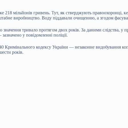
йже 218 мільйонів гривень. Тут, як стверджують правоохоронці, 
штабне виробництво. Воду піддавали очищенню, а згодом фасува
значення тривало протягом двох років. За даними слідства, у пр
 зазначено у повідомленні поліції.
240 Кримінального кодексу України — незаконне видобування коп
шести років.