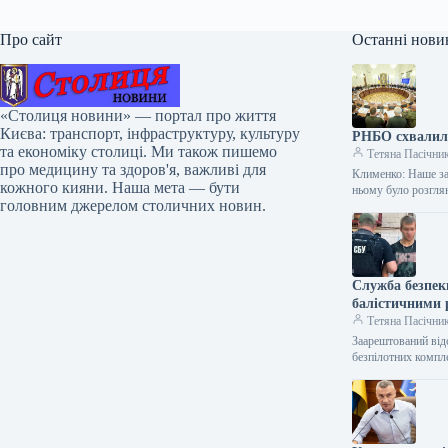
Про сайт
Останні нови
«Столиця новини» — портал про життя
Києва: транспорт, інфраструктуру, культуру
РНБО схвалила
та економіку столиці. Ми також пишемо
Тетяна Пасічни
про медицину та здоров'я, важливі для
Клименко: Наше за
кожного кияни. Наша мета — бути
ньому було розгл
головним джерелом столичних новин.
Служба безпек
балістичними 
Тетяна Пасічни
Заарештований від
безпілотних компл