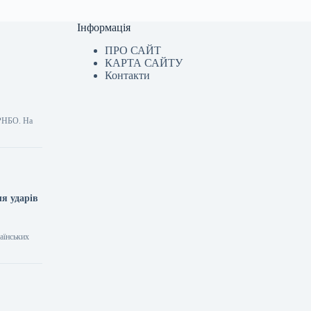
Інформація
ПРО САЙТ
КАРТА САЙТУ
Контакти
 РНБО. На
ля ударів
аїнських