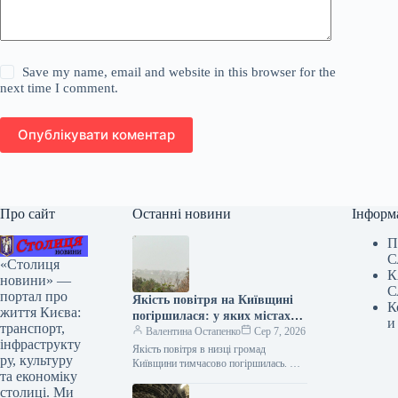
Save my name, email and website in this browser for the
next time I comment.
Опублікувати коментар
Про сайт
Останні новини
Інформ
П
С
«Столиця
К
новини» —
С
портал про
Якість повітря на Київщині
К
життя Києва:
погіршилася: у яких містах
и
транспорт,
зафіксовано підвищений
Валентина Остапенко
Сер 7, 2026
інфраструкту
рівень пилу
Якість повітря в низці громад
ру, культуру
Київщини тимчасово погіршилась. У
та економіку
них виявили збільшену кількість пилу.
столиці. Ми
Цю інформацію 7 серпня