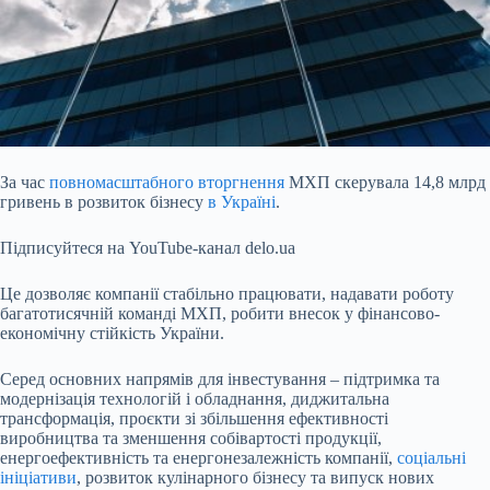
За час
повномасштабного вторгнення
МХП скерувала 14,8 млрд
гривень в розвиток бізнесу
в Україні
.
Підписуйтеся на YouTube-канал delo.ua
Це дозволяє компанії стабільно працювати, надавати роботу
багатотисячній команді МХП, робити внесок у фінансово-
економічну стійкість України.
Серед основних напрямів для інвестування – підтримка та
модернізація технологій і обладнання, диджитальна
трансформація, проєкти зі збільшення ефективності
виробництва та зменшення собівартості продукції,
енергоефективність та енергонезалежність компанії,
соціальні
ініціативи
, розвиток кулінарного бізнесу та випуск нових