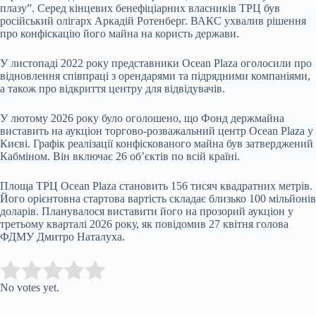
плазу”. Серед кінцевих бенефіціарних власників ТРЦ був
російський олігарх Аркадій Ротенберг. ВАКС ухвалив рішення
про конфіскацію його майна на користь держави.
У листопаді 2022 року представники Ocean Plaza оголосили про
відновлення співпраці з орендарями та підрядними компаніями,
а також про відкриття центру для відвідувачів.
У лютому 2026 року було оголошено, що Фонд держмайна
виставить на аукціон торгово-розважальний центр Ocean Plaza у
Києві. Графік реалізації конфіскованого майна був затверджений
Кабміном. Він включає 26 об’єктів по всій країні.
Площа ТРЦ Ocean Plaza становить 156 тисяч квадратних метрів.
Його орієнтовна стартова вартість складає близько 100 мільйонів
доларів. Планувалося виставити його на прозорий аукціон у
третьому кварталі 2026 року, як повідомив 27 квітня голова
ФДМУ Дмитро Наталуха.
Submit Rating
Rate this item:
No votes yet.