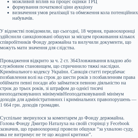
можливий вплив на процес оцінки ТРЦ
формування початкової ціни аукціону
визначення умов реалізації та обмеження кола потенційних
набувачів.
У відомстві повідомили, що сьогодні, 18 червня, правоохоронці
здійснили санкціоновані обшуки за місцем проживання кількох
співробітників Фонду держмайна та вилучили документи, що
можуть мати значення для слідства.
Провадження відкрито за
ч. 2 ст. 364
Зловживання владою або
службовим становищем, що спричинило тяжкі наслідки.
Кримінального кодексу України. Санкція статті передбачає
позбавлення волі на строк до шести років з позбавленням права
обіймати певні посади або займатися певною діяльністю на
строк до трьох років, зі штрафом до однієї тисячі
неоподатковуваних мінімумів
Неоподатковуваний мінімум
доходів для адміністративних і кримінальних правопорушень —
1 664 грн.
доходів громадян.
Суспільне звернулося за коментарем до Фонду держмайна.
Голова Фонду Дмитро Наталуха на своїй сторінці у Fecebook
зазначив, що правоохоронці провели обшуки “за ухвалою суду,
яка не витримує не те що жодної критики”.