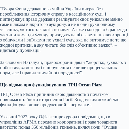
“Вчора Фонд державного майна України виграє без
перебільшення історичну справу в касаційному суді, і
підтверджує право держави реалізувати своє унікальне майно
саме шляхом відкритого аукціону, а не в одні руки одному
учаснику, як того так хотів позивач. А вже сьогодні о 6 ранку до
частини команди Фонду приходять наші славетні правоохоронці
з обшуками і виїмками по ухвалі суду, яка не витримує не те що
жодної критики, а яку читати без сліз об’єктивно важко”, –
йдеться у публікації.
За словами Наталухи, правоохоронці діяли “жорстко, зухвало, з
побиттям, хамством і в порушення не лише процесуальних
норм, але і правил звичайної порядності”.
Що відомо про функціонування ТРЦ Ocean Plaza
ТРЦ Ocean Plaza припинив свою діяльність з початком
повномасштабного вторгнення Росії. Згодом там деякий час
функціонував лише продуктовий гіпермаркет.
У серпні 2022 року Офіс генпрокурора повідомив, що в
управління АРМА передано корпоративні права товариств
вартістю понад 350 мільйонів гривень, включаючи “Оушен