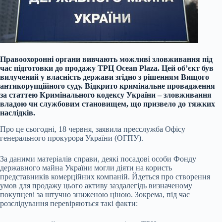
Правоохоронні органи вивчають можливі зловживання під
час підготовки до продажу ТРЦ Ocean Plaza. Цей об’єкт був
вилучений у власність держави згідно з рішенням Вищого
антикорупційного суду. Відкрито кримінальне провадження
за статтею Кримінального кодексу України – зловживання
владою чи службовим становищем, що призвело до тяжких
наслідків.
Про це сьогодні, 18 червня, заявила пресслужба Офісу
генерального прокурора України (ОГПУ).
За даними матеріалів справи, деякі посадові особи Фонду
державного майна України могли діяти на користь
представників комерційних компаній. Йдеться про створення
умов для продажу цього активу заздалегідь визначеному
покупцеві за штучно зниженою ціною. Зокрема, під час
розслідування перевіряються такі факти: