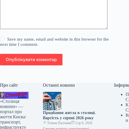
Save my name, email and website in this browser for the
next time I comment.
Опублікувати коментар
Про сайт
Останні новини
Інформ
П
С
«Столиця
К
новини» —
С
портал про
Придбання житла в столиці.
К
життя Києва:
Вартість у серпні 2026 року
и
транспорт,
Тетяна Пасічник
Сер 6, 2026
інфраструкту
Середня вартість однокімнатної