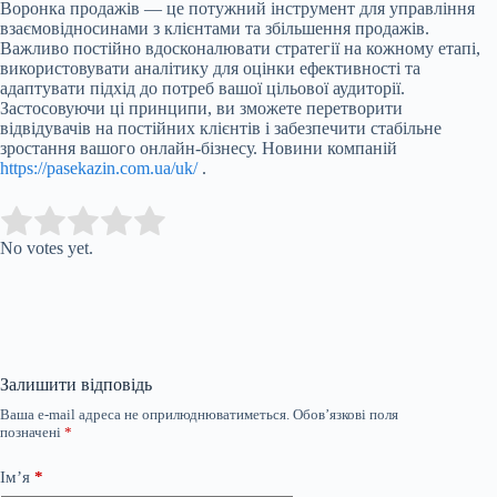
Воронка продажів — це потужний інструмент для управління
взаємовідносинами з клієнтами та збільшення продажів.
Важливо постійно вдосконалювати стратегії на кожному етапі,
використовувати аналітику для оцінки ефективності та
адаптувати підхід до потреб вашої цільової аудиторії.
Застосовуючи ці принципи, ви зможете перетворити
відвідувачів на постійних клієнтів і забезпечити стабільне
зростання вашого онлайн-бізнесу. Новини компаній
https://pasekazin.com.ua/uk/
.
Submit Rating
Rate this item:
No votes yet.
Залишити відповідь
Ваша e-mail адреса не оприлюднюватиметься.
Обов’язкові поля
позначені
*
Ім’я
*