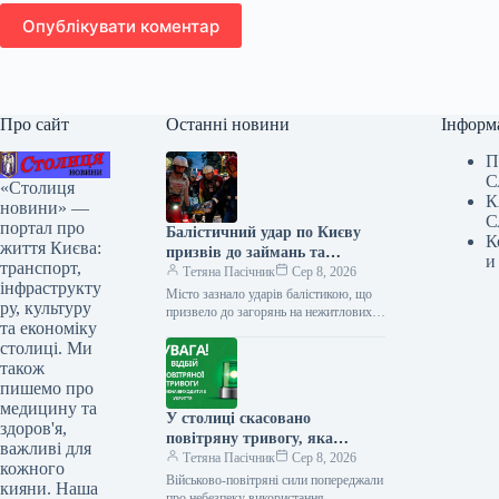
Опублікувати коментар
Про сайт
Останні новини
Інформ
П
С
«Столиця
К
новини» —
С
портал про
Балістичний удар по Києву
К
життя Києва:
призвів до займань та
и
транспорт,
проблем з електро- та
Тетяна Пасічник
Сер 8, 2026
інфраструкту
водопостачанням
Місто зазнало ударів балістикою, що
ру, культуру
призвело до загорянь на нежитлових
та економіку
об’єктах, а наслідки ліквідують
столиці. Ми
екстрені служби В ніч на 8…
також
пишемо про
медицину та
У столиці скасовано
здоров'я,
повітряну тривогу, яка
важливі для
тривала близько півгодини.
Тетяна Пасічник
Сер 8, 2026
кожного
Військово-повітряні сили попереджали
кияни. Наша
про небезпеку використання