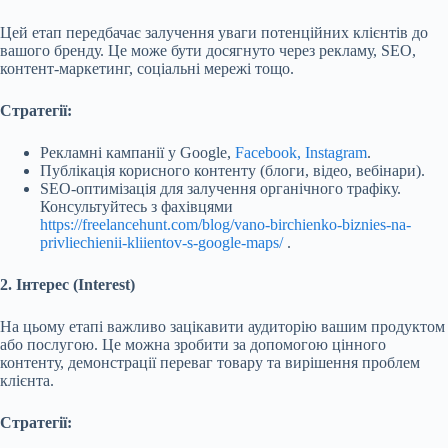
Цей етап передбачає залучення уваги потенційних клієнтів до
вашого бренду. Це може бути досягнуто через рекламу, SEO,
контент-маркетинг, соціальні мережі тощо.
Стратегії:
Рекламні кампанії у Google,
Facebook, Instagram
.
Публікація корисного контенту (блоги, відео, вебінари).
SEO-оптимізація для залучення органічного трафіку.
Консультуйтесь з фахівцями
https://freelancehunt.com/blog/vano-birchienko-biznies-na-
privliechienii-kliientov-s-google-maps/
.
2. Інтерес (Interest)
На цьому етапі важливо зацікавити аудиторію вашим продуктом
або послугою. Це можна зробити за допомогою цінного
контенту, демонстрації переваг товару та вирішення проблем
клієнта.
Стратегії: