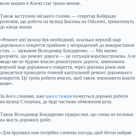
коли машин в Києві стає трохи менше.
Також заступник міського голови — секретар Київради
розповів, що роботи на вулиці Івасюка на Оболоні, триватимуть
до кінця липня.
«Ремонт цієї вулиці був необхідний, оскільки верхній шар
дорожнього покриття прийшов у непридатний до використання
стан, — зауважив Володимир Бондаренко. — Ми маємо
розуміти, що ремонт дороги — це ситуація короткострокова. Але
якщо ми не будемо вчасно ремонтувати дороги, замінювати
верхній шар дорожнього покриття, через декілька років нам
доведеться проводити повний капітальний ремонт дорожнього
покриття. Це треба робити вчасно, щоб також зекономити кошти
киян».
За його словами, вже
цього тижня
почнуться дорожні роботи
на вулиці Стеценка, де буде часткове обмеження руху.
Також Володимир Бондаренко підкреслив, що спека не впливає
на якість дорожніх робіт.
«Для бруківки нам потрібна сонячна погода, щоб бетон набрав