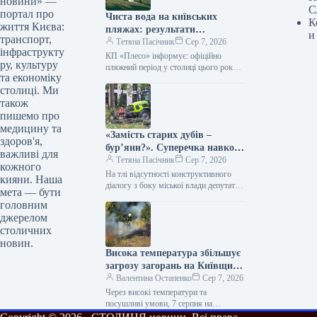
новини» —
С
портал про
Чиста вода на київських
К
життя Києва:
пляжах: результати
и
транспорт,
експертизи
Тетяна Пасічник
Сер 7, 2026
інфраструкту
КП «Плесо» інформує: офіційно
ру, культуру
пляжний період у столиці цього року
та економіку
не стартував через воєнний стан Перед
столиці. Ми
вихідними КП «Плесо»
оприлюднило…
також
пишемо про
медицину та
«Замість старих дубів –
здоров'я,
бур’яни?». Суперечка навколо
важливі для
знищення дерев у Теремках
Тетяна Пасічник
Сер 7, 2026
кожного
загострюється
На тлі відсутності конструктивного
кияни. Наша
діалогу з боку міської влади депутатка
мета — бути
Київради Аліна Михайлова закликала
головним
мешканців вийти на мирний протест
джерелом
Скандал…
столичних
новин.
Висока температура збільшує
загрозу загорань на Київщині:
метеорологи попередили про
Валентина Остапенко
Сер 7, 2026
найвищий клас небезпеки
Через високі температури та
посушливі умови, 7 серпня на
Київщині буде встановлено