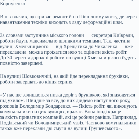
Корпусенко
Він зазначив, що триває ремонт й на Північному мосту, де через
навантаження техніки виходять з ладу деформаційні шви.
За словами заступника міського голови — секретаря Київради,
роботи йдуть максимально швидкими темпами. Так, частина
вулиці Хмельницького — від Хрещатика до Чикаленка — вже
перекладена, можна проїхатися нею та оцінити якість робіт.
До 30 вересня дорожні роботи по вулиці Хмельницького будуть
повністю завершені.
На вулиці Шовковичній, на якій йде перекладання бруківки,
роботи завершать до кінця серпня.
«У нас ще залишається низка доріг з бруківкою, які знаходяться
під ухилом. Швидше за все, до них дійдемо наступного року, —
розповів Володимир Бондаренко. — Якість робіт, які виконують
комунальники на цих вулицях, вражає. Вона іноді краще
за якість приватних компаній, які це робили раніше. Наприклад,
Подільський чи Володимирський узвіз. Частково комунальники
також вже переклали дві смуги на вулиці Грушевського».