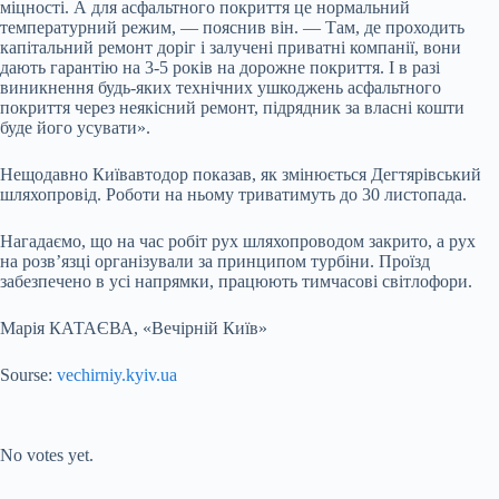
міцності. А для асфальтного покриття це нормальний
температурний режим, — пояснив він. — Там, де проходить
капітальний ремонт доріг і залучені приватні компанії, вони
дають гарантію на 3-5 років на дорожне покриття. І в разі
виникнення будь-яких технічних ушкоджень асфальтного
покриття через неякісний ремонт, підрядник за власні кошти
буде його усувати».
Нещодавно Київавтодор показав, як змінюється Дегтярівський
шляхопровід. Роботи на ньому триватимуть до 30 листопада.
Нагадаємо, що на час робіт рух шляхопроводом закрито, а рух
на розв’язці організували за принципом турбіни. Проїзд
забезпечено в усі напрямки, працюють тимчасові світлофори.
Марія КАТАЄВА, «Вечірній Київ»
Sourse:
vechirniy.kyiv.ua
Submit Rating
Rate this item:
No votes yet.