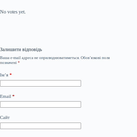
Submit Rating
Rate this item:
No votes yet.
Залишити відповідь
Ваша e-mail адреса не оприлюднюватиметься.
Обов’язкові поля
позначені
*
Ім’я
*
Email
*
Сайт