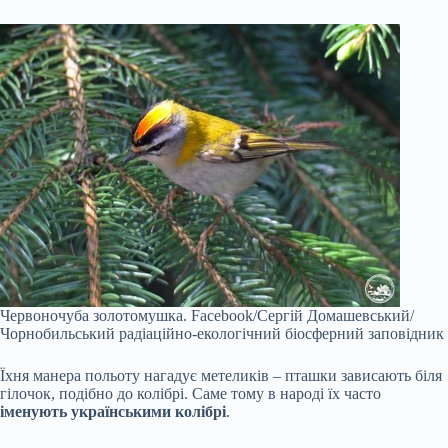
Червоночуба золотомушка.
Facebook/Сергій Домашевський/
Чорнобильський радіаційно-екологічний біосферний заповідник
Їхня манера польоту нагадує метеликів – пташки зависають біля
гілочок, подібно до колібрі. Саме тому в народі їх часто
іменують українськими колібрі
.