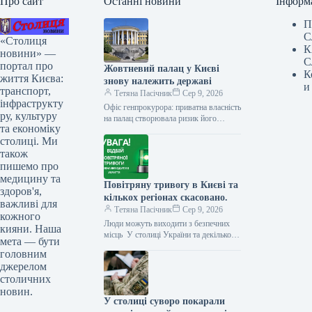
Про сайт
Останні новини
Інформ
П
С
«Столиця
К
новини» —
С
портал про
Жовтневий палац у Києві
К
життя Києва:
знову належить державі
и
транспорт,
Тетяна Пасічник
Сер 9, 2026
інфраструкту
Офіс генпрокурора: приватна власність
ру, культуру
на палац створювала ризик його
та економіку
відчуження Господарський суд міста
столиці. Ми
Києва задовольнив позов прокуратури
та ухвалив повернути…
також
пишемо про
медицину та
Повітряну тривогу в Києві та
здоров'я,
кількох регіонах скасовано.
важливі для
Тетяна Пасічник
Сер 9, 2026
кожного
Люди можуть виходити з безпечних
кияни. Наша
місць У столиці України та декількох
мета — бути
інших регіонах увечері 8 серпня було
головним
оголошено повітряну тривогу.…
джерелом
столичних
новин.
У столиці суворо покарали