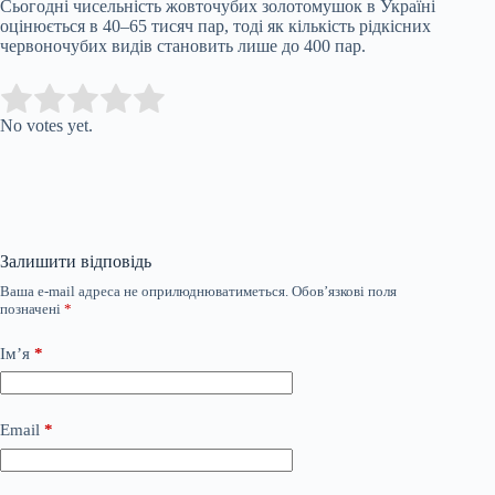
Сьогодні чисельність жовточубих золотомушок в Україні
оцінюється в 40–65 тисяч пар, тоді як кількість рідкісних
червоночубих видів становить лише до 400 пар.
Submit Rating
Rate this item:
No votes yet.
Залишити відповідь
Ваша e-mail адреса не оприлюднюватиметься.
Обов’язкові поля
позначені
*
Ім’я
*
Email
*