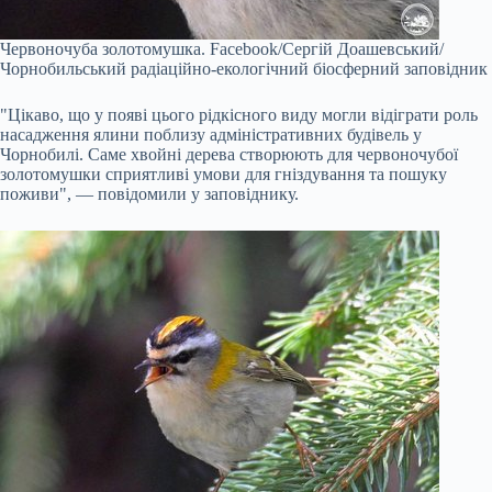
Червоночуба золотомушка.
Facebook/Сергій Доашевський/
Чорнобильський радіаційно-екологічний біосферний заповідник
"Цікаво, що у появі цього рідкісного виду могли відіграти роль
насадження ялини поблизу адміністративних будівель у
Чорнобилі. Саме хвойні дерева створюють для червоночубої
золотомушки сприятливі умови для гніздування та пошуку
поживи", — повідомили у заповіднику.