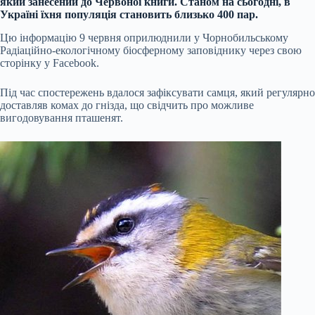
який занесений до Червоної книги. Станом на сьогодні, в
Україні їхня популяція становить близько 400 пар.
Цю інформацію 9 червня оприлюднили у Чорнобильському
Радіаційно-екологічному біосферному заповіднику через свою
сторінку у Facebook.
Під час спостережень вдалося зафіксувати самця, який регулярно
доставляв комах до гнізда, що свідчить про можливе
вигодовування пташенят.