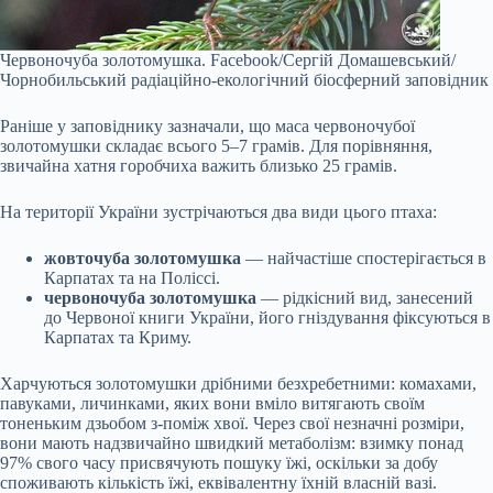
Червоночуба золотомушка.
Facebook/Сергій Домашевський/
Чорнобильський радіаційно-екологічний біосферний заповідник
Раніше у заповіднику зазначали, що маса червоночубої
золотомушки складає всього 5–7 грамів. Для порівняння,
звичайна хатня горобчиха важить близько 25 грамів.
На території України зустрічаються два види цього птаха:
жовточуба золотомушка
— найчастіше спостерігається в
Карпатах та на Поліссі.
червоночуба золотомушка
— рідкісний вид, занесений
до Червоної книги України, його гніздування фіксуються в
Карпатах та Криму.
Харчуються золотомушки дрібними безхребетними: комахами,
павуками, личинками, яких вони вміло витягають своїм
тоненьким дзьобом з-поміж хвої. Через свої незначні розміри,
вони мають надзвичайно швидкий метаболізм: взимку понад
97% свого часу присвячують пошуку їжі, оскільки за добу
споживають кількість їжі, еквівалентну їхній власній вазі.