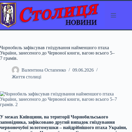
Перейти
до
вмісту
Чорнобиль зафіксував гніздування найменшого птаха
України, занесеного до Червоної книги, вагою всього 5–
7 грамів.
Валентина Остапенко
09.06.2026
Життя столиці
У межах Київщини, на території Чорнобильського
заповідника, зафіксовано другий випадок гніздування
червоночубої золотомушки – найдрібнішого птаха України,