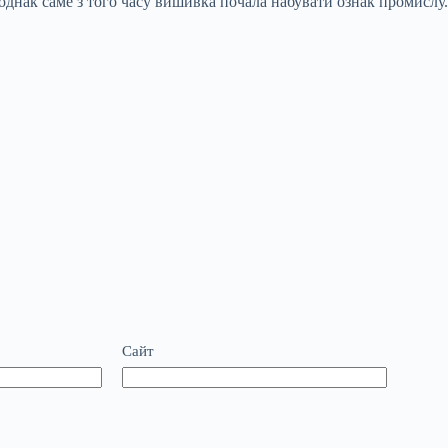
нак саме з того часу вишивка почала набувати ознак промислу. Ц
Сайт