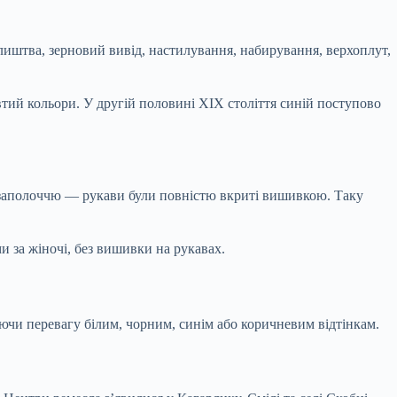
лиштва, зерновий вивід, настилування, набирування, верхоплут,
тий кольори. У другій половині ХІХ століття синій поступово
 заполоччю — рукави були повністю вкриті вишивкою. Таку
 за жіночі, без вишивки на рукавах.
ючи перевагу білим, чорним, синім або коричневим відтінкам.