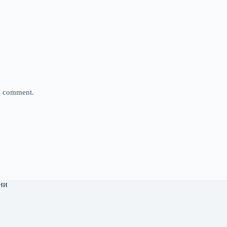
 I comment.
ни