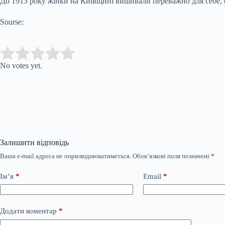
До 1913 року жінки на Київщині вишивали переважно для себе, од
Sourse:
Submit Rating
Rate this item:
No votes yet.
Залишити відповідь
Ваша e-mail адреса не оприлюднюватиметься.
Обов’язкові поля позначені
*
Ім’я
*
Email
*
Додати коментар
*