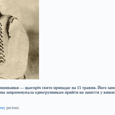
шиванки — цьогоріч свято припадає на 15 травня. Його започ
Вона запропонувала одногрупникам прийти на заняття у виши
ому
регіоні.