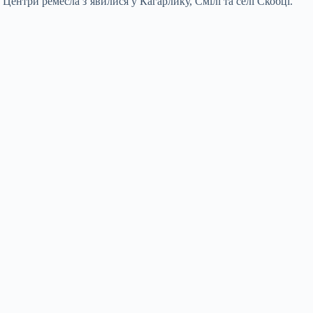
ентри ремесла з’явилися у Кагарлику, Смілі та селі Скобці.