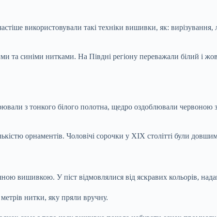
астіше використовували такі техніки вишивки, як: вирізування, 
 та синіми нитками. На Півдні регіону переважали білий і жов
орювали з тонкого білого полотна, щедро оздоблювали червоною
істю орнаментів. Чоловічі сорочки у ХІХ столітті були довшими
ною вишивкою. У піст відмовлялися від яскравих кольорів, нада
метрів нитки, яку пряли вручну.