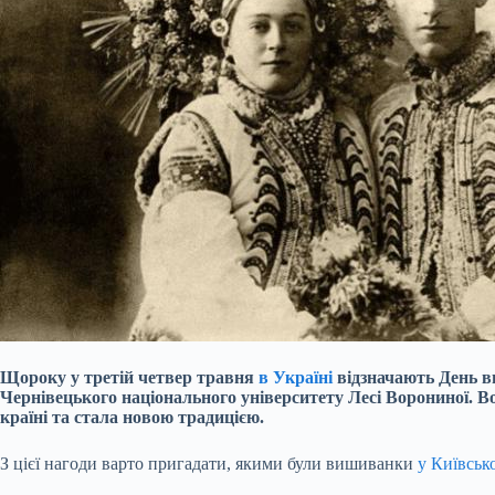
Щороку у третій четвер травня
в Україні
відзначають День ви
Чернівецького національного університету Лесі Ворониної. 
країні та стала новою традицією.
З цієї нагоди варто пригадати, якими були вишиванки
у Київськ