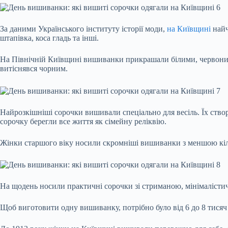
За даними Українського інституту історії
моди,
на Київщині
найч
штапівка, коса гладь та інші.
На Північній Київщині вишиванки прикрашали білими, червоними
витіснявся чорним.
Найрозкішніші сорочки вишивали спеціально для весіль. Їх ств
сорочку берегли все життя як сімейну реліквію.
Жінки старшого віку носили скромніші вишиванки з меншою кільк
На щодень носили практичні сорочки зі стриманою, мінімалістич
Щоб виготовити одну вишиванку, потрібно було від 6 до 8 тисяч 