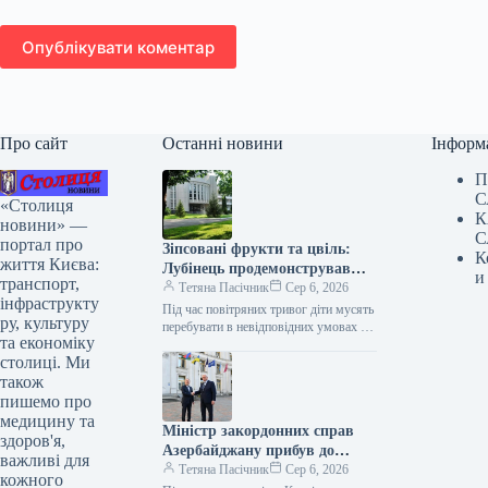
Опублікувати коментар
Про сайт
Останні новини
Інформ
П
С
«Столиця
К
новини» —
С
портал про
Зіпсовані фрукти та цвіль:
К
життя Києва:
Лубінець продемонстрував
и
транспорт,
умови, в яких перебувають
Тетяна Пасічник
Сер 6, 2026
інфраструкту
діти в “Артеку” неподалік
Під час повітряних тривог діти мусять
ру, культуру
Києва
перебувати в невідповідних умовах –
та економіку
спальні місця облаштовано просто на
столиці. Ми
дерев’яних палетах. Уповноважений
Верховної…
також
пишемо про
медицину та
Міністр закордонних справ
здоров'я,
Азербайджану прибув до
важливі для
Києва
Тетяна Пасічник
Сер 6, 2026
кожного