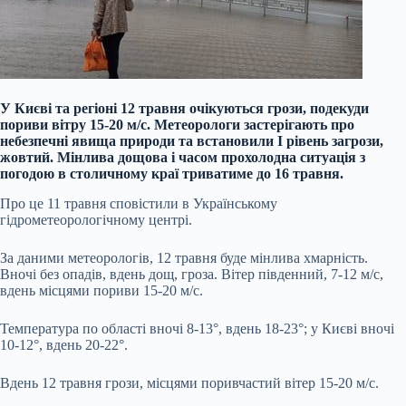
У Києві та регіоні 12 травня очікуються грози, подекуди
пориви вітру 15-20 м/с. Метеорологи застерігають про
небезпечні явища природи та встановили І рівень загрози,
жовтий. Мінлива дощова і часом прохолодна ситуація з
погодою в столичному краї триватиме до 16 травня.
Про це 11 травня сповістили в Українському
гідрометеорологічному центрі.
За даними метеорологів, 12 травня буде мінлива хмарність.
Вночі без опадів, вдень дощ, гроза. Вітер південний, 7-12 м/с,
вдень місцями пориви 15-20 м/с.
Температура по області вночі 8-13°, вдень 18-23°; у Києві вночі
10-12°, вдень 20-22°.
Вдень 12 травня грози, місцями поривчастий вітер 15-20 м/с.