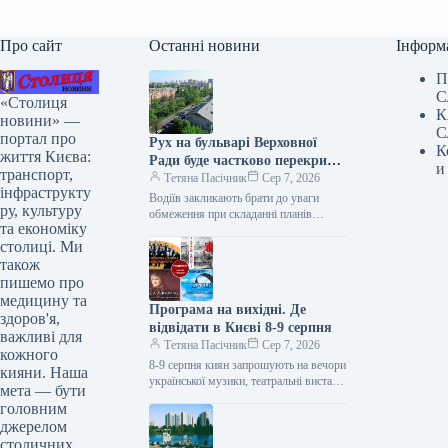
Про сайт
Останні новини
Інформ
П
С
«Столиця
К
новини» —
С
портал про
Рух на бульварі Верховної
К
життя Києва:
Ради буде частково перекрито
и
транспорт,
до кінця літа (ілюстрація)
Тетяна Пасічник
Сер 7, 2026
інфраструкту
Водіїв закликають брати до уваги
ру, культуру
обмеження при складанні планів
та економіку
поїздок. З 8 по 29 серпня буде
столиці. Ми
частково запроваджено обмеження
руху…
також
пишемо про
медицину та
Програма на вихідні. Де
здоров'я,
відвідати в Києві 8-9 серпня
важливі для
Тетяна Пасічник
Сер 7, 2026
кожного
8-9 серпня киян запрошують на вечори
кияни. Наша
української музики, театральні вистави
мета — бути
та занурення у світ японської культури
головним
Цими вихідними киян очікує…
джерелом
столичних