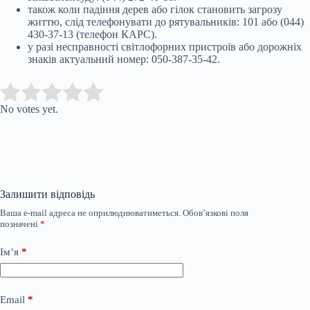
також коли падіння дерев або гілок становить загрозу
життю, слід телефонувати до рятувальників: 101 або (044)
430-37-13 (телефон КАРС).
у разі несправності світлофорних пристроїв або дорожніх
знаків актуальний номер: 050-387-35-42.
Submit Rating
Rate this item:
No votes yet.
Залишити відповідь
Ваша e-mail адреса не оприлюднюватиметься.
Обов’язкові поля
позначені
*
Ім’я
*
Email
*