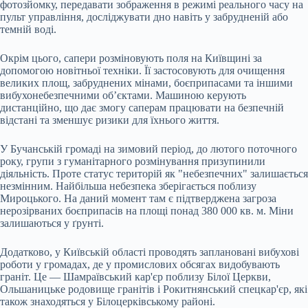
фотозйомку, передавати зображення в режимі реального часу на
пульт управління, досліджувати дно навіть у забрудненій або
темній воді.
Окрім цього, сапери розміновують поля на Київщині за
допомогою новітньої техніки. Її застосовують для очищення
великих площ, забруднених мінами, боєприпасами та іншими
вибухонебезпечними об’єктами. Машиною керують
дистанційно, що дає змогу саперам працювати на безпечній
відстані та зменшує ризики для їхнього життя.
У Бучанській громаді на зимовий період, до лютого поточного
року, групи з гуманітарного розмінування призупинили
діяльність. Проте статус територій як "небезпечних" залишається
незмінним. Найбільша небезпека зберігається поблизу
Мироцького. На даний момент там є підтверджена загроза
нерозірваних боєприпасів на площі понад 380 000 кв. м. Міни
залишаються у ґрунті.
Додатково, у Київській області проводять заплановані вибухові
роботи у громадах, де у промислових обсягах видобувають
граніт. Це — Шамраївський кар'єр поблизу Білої Церкви,
Ольшаницьке родовище гранітів і Рокитнянський спецкар'єр, які
також знаходяться у Білоцерківському районі.