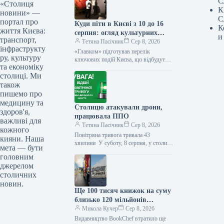
С
«Столиця
К
новини» —
С
портал про
Куди піти в Києві з 10 до 16
К
життя Києва:
серпня: огляд культурних
и
транспорт,
заходів
Тетяна Пасічник
Сер 8, 2026
інфраструкту
«Главком» підготував перелік
ру, культуру
ключових подій Києва, що відбудуться
та економіку
з 10 до 16 серпня Наступний тиждень,
столиці. Ми
від 10 до 16 серпня,…
також
пишемо про
медицину та
Столицю атакували дрони,
здоров'я,
працювала ППО
важливі для
Тетяна Пасічник
Сер 8, 2026
кожного
Повітряна тривога тривала 43
кияни. Наша
хвилини У суботу, 8 серпня, у столиці
мета — бути
було оголошено сигнал повітряної
головним
тривоги через небезпеку ударних
джерелом
безпілотників.…
столичних
новин.
Ще 100 тисяч книжок на суму
близько 120 мільйонів
гривень було знищено: як
Микола Кучер
Сер 8, 2026
BookChef оцінює збитки після
Видавництво BookСhef втратило ще