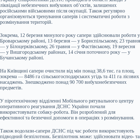
ліквідації небезпечних вибухових об’єктів, залишених
російськими військовими після окупації. Також регулярно
організовуються тренування саперів і систематичні роботи з
розмінування територій.
Зокрема, 12 березня минулого року сапери здійснювали роботи у
Броварському районі, 13 березня — у Бориспільському, 23 травня
— у Білоцерківському, 26 травня — у Фастівському, 19 вересня
— у Вишгородському районах, 14 січня поточного року — у
Бучанському районі.
На Київщині сапери очистили від мін понад 38,6 тис. га площ,
зокрема — 8486 га сільськогосподарських угідь та 411 га лісових
насаджень. Знешкоджено понад 90 700 вибухонебезпечних
предметів.
У піротехнічному відділенні Мобільного рятувального центру
оперативного реагування ДСНС України почали
використовувати собаку-робота. Він розроблений для
ефективної та безпечної допомоги в операціях з розмінування.
Також водолази-сапери ДСНС під час роботи використовують
підводний безпілотник. Безпілотник може: здійснювати відео- та