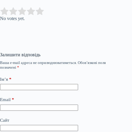
Submit Rating
Rate this item:
No votes yet.
Залишити відповідь
Ваша e-mail адреса не оприлюднюватиметься.
Обов’язкові поля
позначені
*
Ім’я
*
Email
*
Сайт