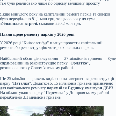
там було реалізовано лише по одному великому проєкту.
Якщо минулого року на капітальний ремонт парків та скверів
було передбачено 81,1 млн грн, то цього року ця сума
збільшилася втричі
, склавши 220,2 млн грн.
Плани щодо ремонту парків у 2026 році
У 2026 році "Київзеленбуд" планує провести капітальний
ремонт або реконструкцію чотирьох великих парків.
Найбільший обсяг фінансування — 27 мільйонів гривень — буде
спрямований на реконструкцію парку "
Орлятко
",
розташованого у Солом’янському районі.
Ще 25 мільйонів гривень виділено на завершення реконструкції
парку "
Наталка
". Додатково, 15 мільйонів гривень призначено
для капітального ремонту
парку біля Будинку культури
ДВРЗ.
На облаштування парку "
Перемога
" у Дніпровському районі
передбачено 3,1 мільйона гривень.