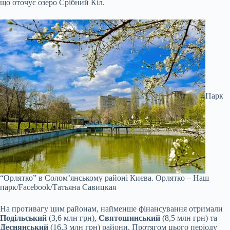
що оточує озеро Срібний Кіл.
Парк
“Орлятко” в Соломʼянському районі Києва.
Орлятко – Наш
парк/Facebook/Татьяна Савицкая
На противагу цим районам, найменше фінансування отримали
Подільський
(3,6 млн грн),
Святошинський
(8,5 млн грн) та
Деснянський
(16,3 млн грн) райони. Протягом цього періоду