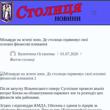
Перейти
до
вмісту
Мільярди на зелені зони. Де столиця спрямовує свої
основні фінансові вливання
Валентина Остапенко
01.07.2026
Життя столиці
Після запуску Вільнюського скверу Суспільне провело аналіз
витрат Києва на облаштування паркових зон та розподіл цих
фінансів між районами.
Згідно з відповіддю КМДА, Оболонь є одним із лідерів за
обсягами фінансування. При цьому "Київзеленбуд" не надає