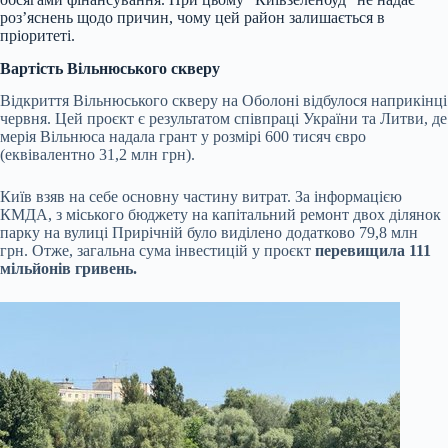
роз’яснень щодо причин, чому цей район залишається в
пріоритеті.
Вартість Вільнюського скверу
Відкриття Вільнюського скверу на Оболоні відбулося наприкінці
червня. Цей проєкт є результатом співпраці України та Литви, де
мерія Вільнюса надала грант у розмірі 600 тисяч євро
(еквівалентно 31,2 млн грн).
Київ взяв на себе основну частину витрат. За інформацією
КМДА, з міського бюджету на капітальний ремонт двох ділянок
парку на вулиці Прирічній було виділено додатково 79,8 млн
грн. Отже, загальна сума інвестицій у проєкт
перевищила 111
мільйонів гривень.