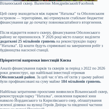
Вільнюський сквер.
Валентин Мондриївський/Facebook
Цей сквер знаходиться між парком "Наталка" та Оболонським
островом — територіями, які отримували стабільне бюджетне
фінансування ще до початку повномасштабного вторгнення.
Після відкриття нового скверу, фінансування Оболонського
району не припинилося. У 2026 році місто планує виділити
додаткові 25 мільйонів гривень
на реконструкцію парку
"Наталка". Ці кошти будуть спрямовані на завершення робіт з
будівництва насосної станції.
Пріоритетні напрямки інвестицій Києва
Аналіз фінансування парків та скверів за період з 2022 по 2026
роки демонструє, що найбільші інвестиції отримав
Оболонський район
. За цей час п’ять об’єктів у цьому районі
були профінансовані на суму майже
184 мільйонів гривень
.
Найбільш затратними проєктами виявилися Вільнюський сквер,
реконструкція парку "Наталка", оновлення паркової зони
навколо Йорданського та Кирилівського озер, облаштування
зеленої ділянки на вулиці Героїв Дніпра та південної частини