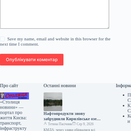
Save my name, email and website in this browser for the
next time I comment.
Опублікувати коментар
Про сайт
Останні новини
Інформ
П
С
«Столиця
К
новини» —
С
портал про
Нафтопродукти знову
К
життя Києва:
забруднили Кирилівське озеро
и
транспорт,
у Києві.
Тетяна Пасічник
Сер 9, 2026
інфраструкту
КМДА: через зливи обірвалися всі