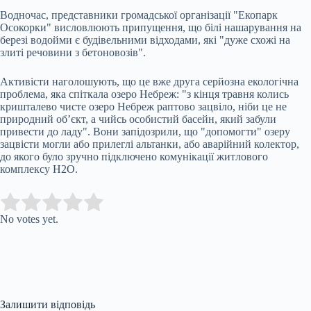
Водночас, представники громадської організації "Екопарк
Осокорки" висловлюють припущення, що білі нашарування на
березі водойми є будівельними відходами, які "дуже схожі на
злиті речовини з бетоновозів".
Активісти наголошують, що це вже друга серйозна екологічна
проблема, яка спіткала озеро Небреж: "з кінця травня колись
кришталево чисте озеро Небреж раптово зацвіло, ніби це не
природний об’єкт, а чийсь особистий басейн, який забули
привести до ладу". Вони запідозрили, що "допомогти" озеру
зацвісти могли або прилеглі альтанки, або аварійний колектор,
до якого було зручно підключено комунікації житлового
комплексу H2O.
Submit Rating
Rate this item:
No votes yet.
Залишити відповідь