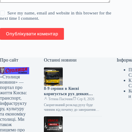
Save my name, email and website in this browser for the
next time I comment.
Опублікувати коментар
Про сайт
Останні новини
Інформ
П
С
«Столиця
К
новини» —
С
портал про
8-9 серпня в Києві
К
життя Києва:
коригується рух деяких
и
транспорт,
автобусів та тролейбуса № 34:
Тетяна Пасічник
Сер 8, 2026
інфраструкту
повний список
Скоригований розклад руху буде
ру, культуру
чинним від початку до завершення
та економіку
ярмарків У суботу та неділю, 8 і 9
столиці. Ми
серпня, у столиці…
також
пишемо про