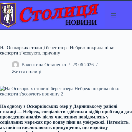
Перейти
до
вмісту
На Осокорках столиці берег озера Небреж покрила піна:
експерти з’ясовують причину
Валентина Остапенко
29.06.2026
Життя столиці
На одному з Оскорківських озер у Дарницькому районі
столиці — Небреж, спеціалісти здійснили відбір проб води для
проведення аналізу після численних повідомлень у
соціальних мережах про появу піни на узбережжі. Натомість,
активісти висловлюють припущення, що водойму