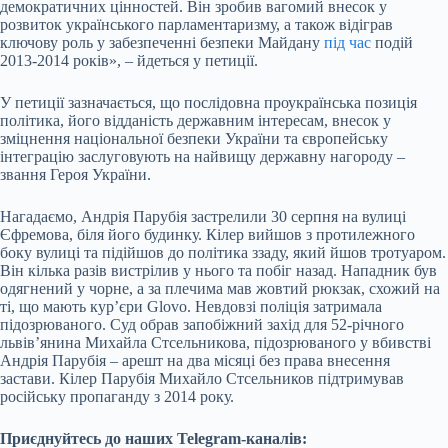
демократичних цінностей. Він зробив вагомий внесок у
розвиток українського парламентаризму, а також відіграв
ключову роль у забезпеченні безпеки Майдану
під час
подій
2013-2014 років», – йдеться у петиції.
У петиції зазначається, що послідовна проукраїнська позиція
політика, його відданість державним інтересам, внесок у
зміцнення національної безпеки України та європейську
інтеграцію заслуговують на найвищу державну нагороду –
звання Героя України.
Нагадаємо, Андрія Парубія застрелили 30 серпня на вулиці
Єфремова, біля його будинку. Кілер вийшов з протилежного
боку вулиці та підійшов до політика ззаду, який йшов тротуаром.
Він кілька разів вистрілив у нього та побіг назад. Нападник був
одягнений у чорне, а за плечима мав жовтий рюкзак, схожий на
ті, що мають кур’єри Glovo. Невдовзі поліція затримала
підозрюваного. Суд обрав запобіжний захід для 52-річного
львів’янина Михайла Стсельникова, підозрюваного у вбивстві
Андрія Парубія – арешт на два місяці без права внесення
застави. Кілер Парубія Михайло Стсельников підтримував
російську пропаганду з 2014 року.
Приєднуйтесь до наших Telegram-каналів: