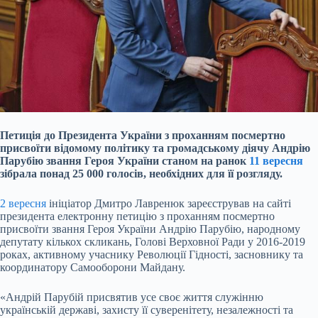
Петиція до Президента України з проханням посмертно
присвоїти відомому політику та громадському діячу Андрію
Парубію звання Героя України станом на ранок
11 вересня
зібрала понад 25 000 голосів, необхідних для її розгляду.
2 вересня
ініціатор Дмитро Лавренюк зареєстрував на сайті
президента електронну петицію з проханням посмертно
присвоїти звання Героя України Андрію Парубію, народному
депутату кількох скликань, Голові Верховної Ради у 2016-2019
роках, активному учаснику Революції Гідності,
засновнику та
координатору Самооборони Майдану.
«Андрій Парубій присвятив усе своє життя служінню
українській державі, захисту її суверенітету, незалежності та