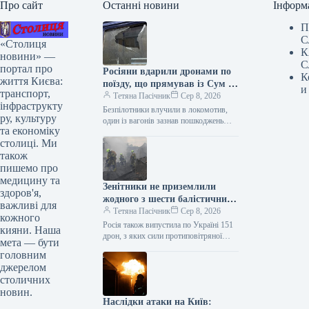
Про сайт
Останні новини
Інформ
П
С
«Столиця
К
новини» —
С
портал про
Росіяни вдарили дронами по
К
життя Києва:
поїзду, що прямував із Сум до
и
транспорт,
Києва
Тетяна Пасічник
Сер 8, 2026
інфраструкту
Безпілотники влучили в локомотив,
ру, культуру
один із вагонів зазнав пошкоджень
та економіку
Російські збройні сили здійснили напад
столиці. Ми
на пасажирський потяг сполученням
Суми –…
також
пишемо про
медицину та
Зенітники не приземлили
здоров'я,
жодного з шести балістичних
важливі для
снарядів, випущених Росією в
Тетяна Пасічник
Сер 8, 2026
кожного
ході нічного вторгнення.
Росія також випустила по Україні 151
кияни. Наша
дрон, з яких сили протиповітряної
мета — бути
оборони знищили або нейтралізували
головним
135 У ніч на 8…
джерелом
столичних
новин.
Наслідки атаки на Київ: