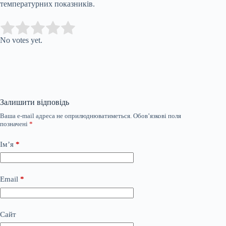
температурних показників.
Submit Rating
Rate this item:
No votes yet.
Залишити відповідь
Ваша e-mail адреса не оприлюднюватиметься.
Обов’язкові поля
позначені
*
Ім’я
*
Email
*
Сайт