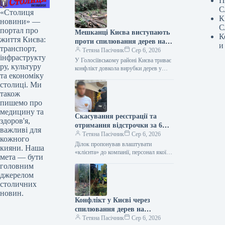
П
С
«Столиця
К
новини» —
С
портал про
Мешканці Києва виступають
К
життя Києва:
проти спилювання дерев на
и
транспорт,
Теремках: яка позиція
Тетяна Пасічник
Сер 6, 2026
інфраструкту
правоохоронців та Київської
У Голосіївському районі Києва триває
ру, культуру
міської державної
конфлікт довкола вирубки дерев у
та економіку
парку на Теремках. Місцеві жителі
адміністрації
столиці. Ми
виходять на протести і заявляють…
також
пишемо про
медицину та
Скасування реєстрації та
здоров'я,
отримання відстрочки за 6
важливі для
тисяч доларів: 23-річний
Тетяна Пасічник
Сер 6, 2026
кожного
киянин став фігурантом
Ділок пропонував влаштувати
кияни. Наша
справи
«клієнта» до компанії, персонал якої
мета — бути
звільняється від мобілізації
головним
Правоохоронці столиці висунули
джерелом
підозру 23-річному мешканцю Києва.
столичних
За інформацією…
новин.
Конфлікт у Києві через
спилювання дерев на
Теремках: позиції мешканців,
Тетяна Пасічник
Сер 6, 2026