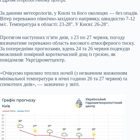
За даними метеорологів, у Києві та його околицях — без опадів.
Вітер переважно північно-західного напрямку, швидкістю 7-12
м/с. Температура в області: 23-28°. У Києві: 26-28°.
Протягом наступних п’яти днів, з 23 по 27 червня, погоду
визначатиме переважно область високого атмосферного тиску.
За попередніми прогнозами, вдень 24 та 26 червня подекуди
можливий помірний короткочасний дощ із грозою, як
повідомляє Укргідрометцентр.
«Очікуємо приємно теплих ночей (з незначним зниженням
мінімальної температури в нічні години 26 та 27 червня) та
спекотних днів», — зазначено у звіті.