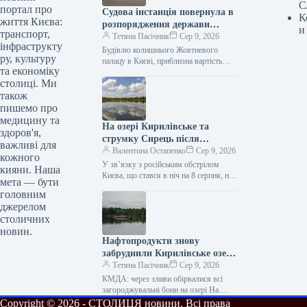
С
портал про
Судова інстанція повернула в
К
життя Києва:
розпорядження держави
и
транспорт,
будівлю Жовтневого палацу,
Тетяна Пасічник
Сер 9, 2026
інфраструкту
розташованого в Києві.
Будівлю колишнього Жовтневого
ру, культуру
палацу в Києві, приблизна вартість
та економіку
якої становить близько 1 млрд грн,
столиці. Ми
повернуто у державне володіння. Про
це…
також
пишемо про
медицину та
На озері Кирилівське та
здоров'я,
струмку Сирець після
важливі для
російської атаки знову
Валентина Остапенко
Сер 9, 2026
кожного
зафіксовано наявність
У зв’язку з російським обстрілом
кияни. Наша
нафтопродуктів.
Києва, що стався в ніч на 8 серпня, на
мета — бути
Кирилівському озері та в струмку
головним
Сирець…
джерелом
столичних
новин.
Нафтопродукти знову
забруднили Кирилівське озеро
у Києві.
Тетяна Пасічник
Сер 9, 2026
КМДА: через зливи обірвалися всі
загороджувальні бони на озері На
Кирилівському озері та в струмку
Copyright © 2026 - СТОЛИЦЯ новини. Всі права