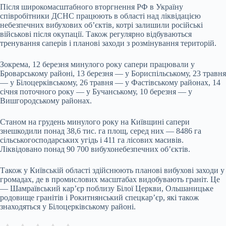
Після широкомасштабного вторгнення РФ в Україну
співробітники ДСНС працюють в області над ліквідацією
небезпечних вибухових об’єктів, котрі залишили російські
військові після окупації. Також регулярно відбуваються
тренування саперів і планові заходи з розмінування територій.
Зокрема, 12 березня минулого року сапери працювали у
Броварському районі, 13 березня — у Бориспільському, 23 травня
— у Білоцерківському, 26 травня — у Фастівському районах, 14
січня поточного року — у Бучанському, 10 березня — у
Вишгородському районах.
Станом на грудень минулого року на Київщині сапери
знешкодили понад 38,6 тис. га площ, серед них — 8486 га
сільськогосподарських угідь і 411 га лісових масивів.
Ліквідовано понад 90 700 вибухонебезпечних об’єктів.
Також у Київській області здійснюють планові вибухові заходи у
громадах, де в промислових масштабах видобувають граніт. Це
— Шамраївський кар’єр поблизу Білої Церкви, Ольшаницьке
родовище гранітів і Рокитнянський спецкар’єр, які також
знаходяться у Білоцерківському районі.