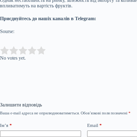
Однак нестабільність на ринку, залежність від імпорту та коли
впливатимуть на вартість фруктів.
Приєднуйтесь до нашіх каналів в Telegram:
Sourse:
Submit Rating
Rate this item:
No votes yet.
Залишити відповідь
Ваша e-mail адреса не оприлюднюватиметься.
Обов’язкові поля позначені
*
Ім’я
*
Email
*