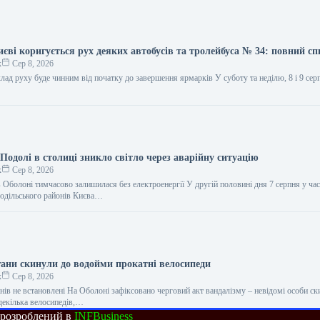
иєві коригується рух деяких автобусів та тролейбуса № 34: повний сп
к
Сер 8, 2026
ад руху буде чинним від початку до завершення ярмарків У суботу та неділю, 8 і 9 сер
Подолі в столиці зникло світло через аварійну ситуацію
к
Сер 8, 2026
 Оболоні тимчасово залишилася без електроенергії У другій половині дня 7 серпня у час
одільського районів Києва…
ігани скинули до водойми прокатні велосипеди
к
Сер 8, 2026
нів не встановлені На Оболоні зафіксовано черговий акт вандалізму – невідомі особи ск
декілька велосипедів,…
 розроблений в
INFBusiness