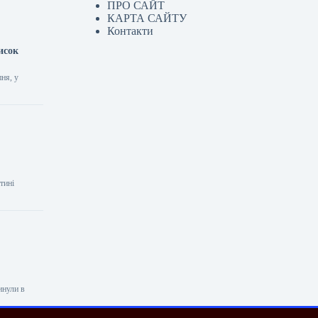
ПРО САЙТ
КАРТА САЙТУ
Контакти
исок
пня, у
тині
инули в