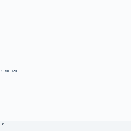
 I comment.
ни