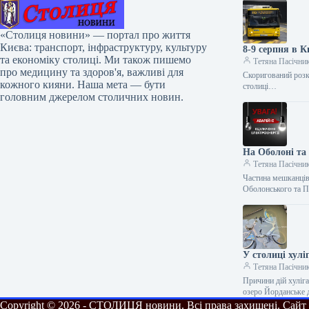
«Столиця новини» — портал про життя
Києва: транспорт, інфраструктуру, культуру
8-9 серпня в К
та економіку столиці. Ми також пишемо
Тетяна Пасічни
про медицину та здоров'я, важливі для
Скоригований розкл
кожного кияни. Наша мета — бути
столиці…
головним джерелом столичних новин.
На Оболоні та 
Тетяна Пасічни
Частина мешканців
Оболонського та П
У столиці хул
Тетяна Пасічни
Причини дій хуліга
озеро Йорданське 
Copyright © 2026 - СТОЛИЦЯ новини. Всі права захищені. Сайт