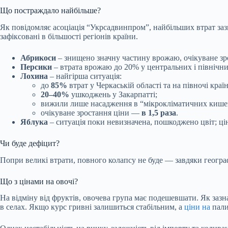
Що постраждало найбільше?
Як повідомляє асоціація “Укрсадвинпром”, найбільших втрат за
зафіксовані в більшості регіонів країни.
Абрикоси
– знищено значну частину врожаю, очікуване зр
Персики
– втрата врожаю до 20% у центральних і північни
Лохина
– найгірша ситуація:
до
85%
втрат у Черкаській області та на півночі краї
20–40%
ушкоджень у Закарпатті;
вижили лише насадження в “мікрокліматичних кише
очікуване зростання ціни —
в 1,5 раза
.
Яблука
– ситуація поки невизначена, пошкоджено цвіт; ц
Чи буде дефіцит?
Попри великі втрати, повного колапсу не буде — завдяки геогра
Що з цінами на овочі?
На відміну від фруктів, овочева група має подешевшати. Як заз
в селах. Якщо курс гривні залишиться стабільним, а
ціни на
пали