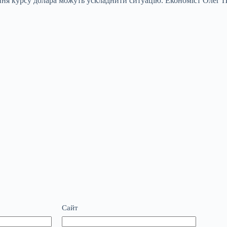
вання курсу долара можуть ускладнити ситуацію. Економіст Олег 
Сайт