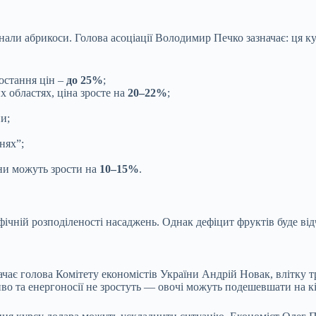
знали абрикоси.
Голова асоціації Володимир Печко зазначає: ця к
остання цін –
до 25%
;
х областях, ціна зросте на
20–22%
;
ни;
нях”;
іни можуть зрости на
10–15%
.
фічній розподіленості насаджень. Однак дефіцит фруктів буде в
начає голова Комітету економістів України Андрій Новак, влітк
во та енергоносії не зростуть — овочі можуть подешевшати на кіл