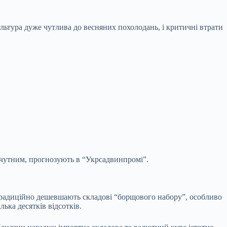
ультура дуже чутлива до весняних похолодань, і критичні втрати
ідчутним, прогнозують в “Укрсадвинпромі”.
у традиційно дешевшають складові “борщового набору”, особливо
ька десятків відсотків.