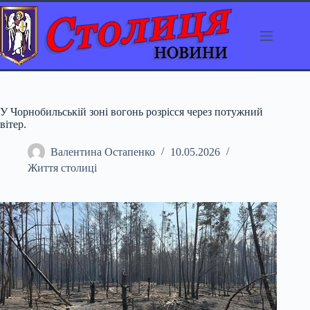
Перейти
до
вмісту
У Чорнобильській зоні вогонь розрісся через потужний
вітер.
Валентина Остапенко
10.05.2026
Життя столиці