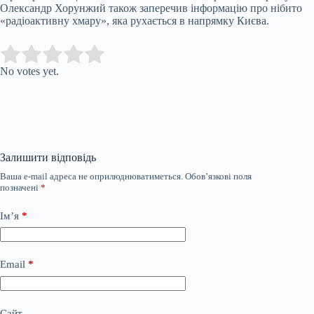
Олександр Хорунжий також заперечив інформацію про нібито
«радіоактивну хмару», яка рухається в напрямку Києва.
Submit Rating
Rate this item:
No votes yet.
Залишити відповідь
Ваша e-mail адреса не оприлюднюватиметься.
Обов’язкові поля
позначені
*
Ім’я
*
Email
*
Сайт