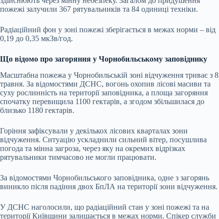
здійснюють через мінну небезпеку. Загалом до придушення
пожежі залучили 367 рятувальників та 84 одиниці техніки.
Радіаційний фон у зоні пожежі зберігається в межах норми – від
0,19 до 0,35 мкЗв/год.
Що відомо про загоряння у Чорнобильському заповіднику
Масштабна пожежа у Чорнобильській зоні відчуження триває з 8
травня. За відомостями ДСНС, вогонь охопив лісові масиви та
суху рослинність на території заповідника, а площа загоряння
спочатку перевищила 1100 гектарів, а згодом збільшилася до
близько 1180 гектарів.
Горіння зафіксували у декількох лісових кварталах зони
відчуження. Ситуацію ускладнили сильний вітер, посушлива
погода та мінна загроза, через яку на окремих відрізках
рятувальники тимчасово не могли працювати.
За відомостями Чорнобильського заповідника, одне з загорянь
виникло після падіння двох БпЛА на території зони відчуження.
У ДСНС наголосили, що радіаційний стан у зоні пожежі та на
території Київщини залишається в межах норми. Спікер служби