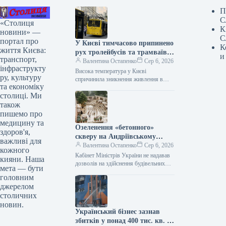
П
С
«Столиця
К
новини» —
С
портал про
У Києві тимчасово припинено
К
життя Києва:
рух тролейбусів та трамваїв
и
транспорт,
на низці маршрутів через
Валентина Остапенко
Сер 6, 2026
інфраструкту
несправність контактних
Висока температура у Києві
ру, культуру
мереж.
спричинила зникнення живлення в
та економіку
контактній мережі у Шевченківському
столиці. Ми
та Голосіївському районах. Це стало
причиною затримок руху…
також
пишемо про
медицину та
Озеленення «бетонного»
здоров'я,
скверу на Андріївському
важливі для
узвозі не узгоджували —
Валентина Остапенко
Сер 6, 2026
кожного
захисник пам’яток
Кабінет Міністрів України не надавав
кияни. Наша
дозволів на здійснення будівельних
мета — бути
робіт з метою створення нового
головним
мистецького осередку на
джерелом
Андріївському узвозі в…
столичних
новин.
Український бізнес зазнав
збитків у понад 400 тис. кв. м