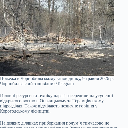
Пожежа в Чорнобильському заповіднику, 9 травня 2026 р.
Чорнобильський заповідник/Telegram
Головні ресурси та техніку наразі зосередили на усуненні
відкритого вогню в Опачицькому та Теремцівському
підрозділах. Також відмічають незначне горіння у
Корогодському лісництві.
На деяких ділянках приборкання полум’я тимчасово не