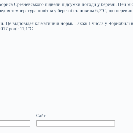
 Бориса Срезневського підвели підсумки погоди у березні. Цей мі
едня температура повітря у березні становила 6,7°С, що переви
ни. Це відповідає кліматичній нормі. Також 1 числа у Чорнобил
17 році: 11,1°С.
Сайт