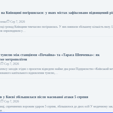
я на Київщині погіршилася: у яких містах зафіксовано підвищений рі
пенко
Сер 7, 2026
низці громад Київщини тимчасово погіршилась. У них виявили збільшену кількість пилу.
пня оприлюднили у…
 тунелю між станціями «Почайна» та «Тараса Шевченка»: як
ме метрополітен
к
Сер 7, 2026
плексу заходів згідно з проєктом відведено майже два роки Підприємство «Київський м
анованого капітального відновлення тунелю,…
в у Києві збільшилася після масованої атаки 5 серпня
к
Сер 7, 2026
лиці, спричинених ворожим ударом 5 серпня, збільшилося до двох осіб У медичному зак
нав…