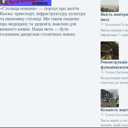
«Столиця новини» — портал про життя
Києва: транспорт, інфраструктуру, культуру
Якість повітр
та економіку столиці. Ми також пишемо
пилу
про медицину та здоров'я, важливі для
Валентина Оста
кожного кияни. Наша мета — бути
Якість повітря в 
головним джерелом столичних новин.
інформацію 7 сер
Реконструкція
функціонувати
Тетяна Пасічни
На реалізацію ком
готується до запл
Кількість жерт
Тетяна Пасічни
Число жертв у сто
чоловік, який заз