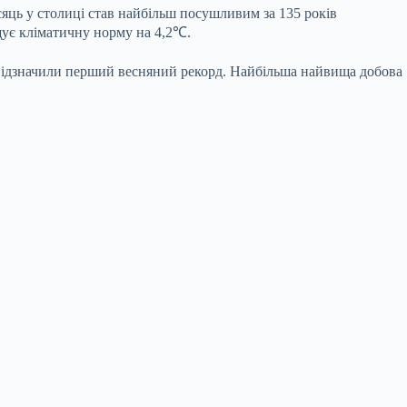
сяць у столиці став найбільш посушливим за 135 років
щує кліматичну норму на 4,2℃.
і відзначили перший весняний рекорд. Найбільша найвища добова