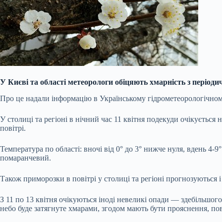
У Києві та області метеорологи обіцяють хмарність з період
Про це надали інформацію в Українському гідрометеорологічном
У столиці та регіоні в нічний час 11 квітня подекуди очікується
повітрі.
Температура по області: вночі від 0° до 3° нижче нуля, вдень 4-9°
помаранчевий.
Також приморозки в повітрі у столиці та регіоні прогнозуються і в
З 11 по 13 квітня очікуються іноді невеликі опади — здебільшого д
небо буде затягнуте хмарами, згодом мають бути прояснення, по