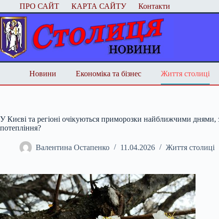
Перейти
ПРО САЙТ
КАРТА САЙТУ
Контакти
до
вмісту
Новини
Економіка та бізнес
Життя столиці
У Києві та регіоні очікуються приморозки найближчими днями, з
потепління?
Валентина Остапенко
11.04.2026
Життя столиці