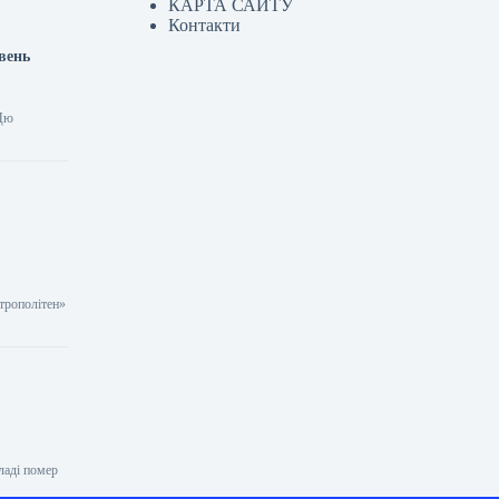
КАРТА САЙТУ
Контакти
вень
 Цю
етрополітен»
ладі помер