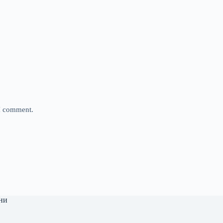
 I comment.
ни