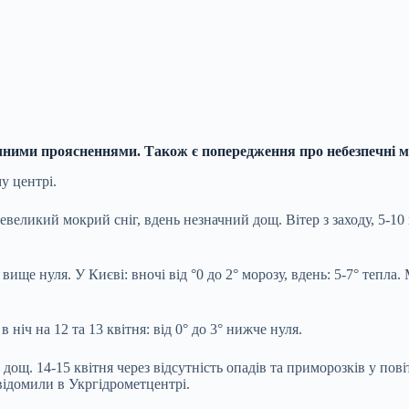
ичними проясненнями. Також є попередження про небезпечні м
у центрі.
 невеликий мокрий сніг, вдень незначний дощ. Вітер з заходу, 5-
 вище нуля. У Києві: вночі від °0 до 2° морозу, вдень: 5-7° тепла
 ніч на 12 та 13 квітня: від 0° до 3° нижче нуля.
ощ. 14-15 квітня через відсутність опадів та приморозків у повітр
відомили в Укргідрометцентрі.