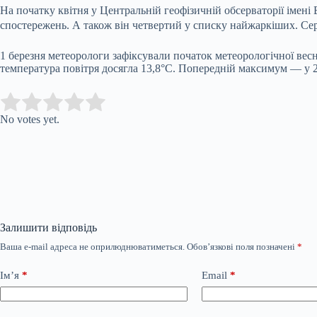
На початку квітня у Центральній геофізичній обсерваторії імені
спостережень. А також він четвертий у списку найжаркіших. Сер
1 березня метеорологи зафіксували початок метеорологічної вес
температура повітря досягла 13,8°С. Попередній максимум — у 20
Submit Rating
Rate this item:
No votes yet.
Залишити відповідь
Ваша e-mail адреса не оприлюднюватиметься.
Обов’язкові поля позначені
*
Ім’я
*
Email
*