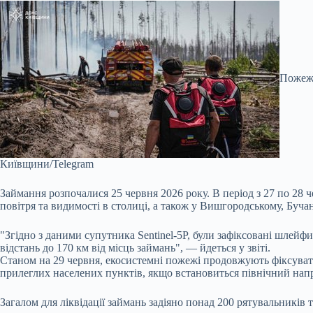
Пожежн
Київщини/Telegram
Займання розпочалися 25 червня 2026 року. В період з 27 по 28 
повітря та видимості в столиці, а також у Вишгородському, Буча
"Згідно з даними супутника Sentinel-5P, були зафіксовані шлейф
відстань до 170 км від місць займань", — йдеться у звіті.
Станом на 29 червня, екосистемні пожежі продовжують фіксуват
прилеглих населених пунктів, якщо встановиться північний напр
Загалом для ліквідації займань задіяно понад 200 рятувальникі