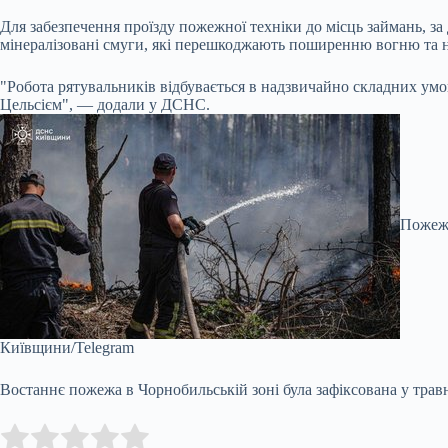
Для забезпечення проїзду пожежної техніки до місць займань, 
мінералізовані смуги, які перешкоджають поширенню вогню та не
"Робота рятувальників відбувається в надзвичайно складних умов
Цельсієм", — додали у ДСНС.
Пожежн
Київщини/Telegram
Востаннє пожежа в Чорнобильській зоні була зафіксована у травн
Submit Rating
Rate this item: