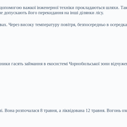
за допомогою важкої інженерної техніки прокладаються шляхи. Т
 допускають його перекидання на інші ділянки лісу.
ах. Через високу температуру повітря, безпосередньо в осередках
ики гасять займання в екосистемі Чорнобильської зони відчужен
і. Вона розпочалася 8 травня, а ліквідована 12 травня. Вогонь о