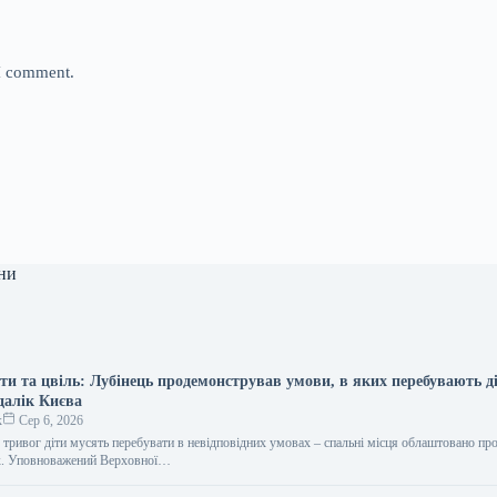
 I comment.
ни
ти та цвіль: Лубінець продемонстрував умови, в яких перебувають д
далік Києва
к
Сер 6, 2026
 тривог діти мусять перебувати в невідповідних умовах – спальні місця облаштовано про
ах. Уповноважений Верховної…