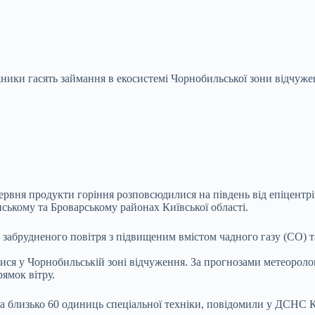
ики гасять займання в екосистемі Чорнобильської зони відчужен
червня продукти горіння розповсюдилися на південь від епіцентр
нському та Броварському районах Київської області.
и забрудненого повітря з підвищеним вмістом чадного газу (CO) т
ися у Чорнобильській зоні відчуження. За прогнозами метеороло
ямок вітру.
в та близько 60 одиниць спеціальної техніки, повідомили у ДСНС