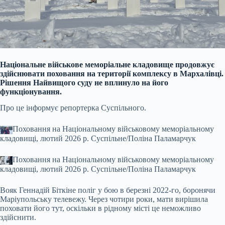
Національне військове меморіальне кладовище продовжує
здійснювати поховання на території комплексу в Мархалівці.
Рішення Найвищого суду не вплинуло на його
функціонування.
Про це інформує репортерка Суспільного.
Поховання на Національному військовому меморіальному
кладовищі, лютий 2026 р.
Cуспільне/Поліна Паламарчук
Поховання на Національному військовому меморіальному
кладовищі, лютий 2026 р.
Cуспільне/Поліна Паламарчук
Вояк Геннадій Біткіне поліг у бою в березні 2022-го, боронячи
Маріупольську телевежу. Через чотири роки, мати вирішила
поховати його тут, оскільки в рідному місті це неможливо
здійснити.