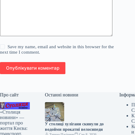
Save my name, email and website in this browser for the
next time I comment.
Опублікувати коментар
Про сайт
Останні новини
Інформ
П
С
«Столиця
К
новини» —
С
портал про
У столиці хулігани скинули до
К
життя Києва:
водойми прокатні велосипеди
и
транспорт,
Тетяна Пасічник
Сер 8, 2026