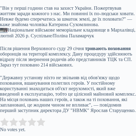
"Він у перші години став на захист України. Пожертвував
життям заради кожного з нас. Ми повинні їх по-людськи ховати.
Невже будемо сперечатись за шматок землі, де їх поховати?" —
каже знайома чоловіка Катерина Сухомлинова.
Національне військове меморіальне кладовище в Мархалівці,
лютий 2026 р.
Cуспільне/Поліна Паламарчук
Після рішення Верховного суду 29 січня
тривають поховання
оборонців на території комплексу. Дану процедуру здійснюють
відразу після звернення родичів або представників ТЦК та СП.
Зараз тут поховано 214 військових.
"Державну установу ніхто не звільняв від обов'язку щодо
поховання, вшанування полеглих героїв. У постійному
користуванні знаходиться об'єкт нерухомості, який вже
введений в експлуатацію, тобто це цілісний майновий комплекс.
На місця поховань наших героїв, а також на ті поховання, які
заплановані, це жодним чином не впливає", — повідомив
перший заступник директора ДУ "НВМК" Ярослав Старущенко.
Submit Rating
Rate this item:
No votes yet.