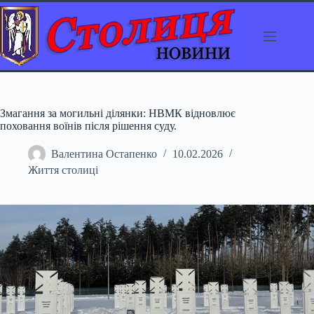
Перейти
до
вмісту
Змагання за могильні ділянки: НВМК відновлює
поховання воїнів після рішення суду.
Валентина Остапенко
10.02.2026
Життя столиці