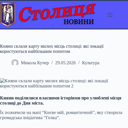
Перейти
до
вмісту
Кияни склали карту милих місць столиці: які локації
користуються найбільшим попитом
Микола Кучер
29.05.2026
Культура
Кияни поділилися власними історіями про улюблені місця
столиці до Дня міста.
Їх позначили на мапі “Києве мій, романтичний”, яку створила
громадська ініціатива “Голка”.