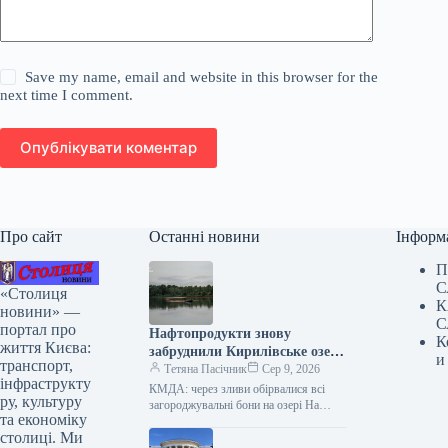
Save my name, email and website in this browser for the
next time I comment.
Опублікувати коментар
Про сайт
Останні новини
Інформ
П
С
«Столиця
К
новини» —
С
портал про
Нафтопродукти знову
К
життя Києва:
забруднили Кирилівське озеро
и
транспорт,
у Києві.
Тетяна Пасічник
Сер 9, 2026
інфраструкту
КМДА: через зливи обірвалися всі
ру, культуру
загороджувальні бони на озері На
та економіку
Кирилівському озері та в струмку
столиці. Ми
Сирець у столиці знову зафіксовано…