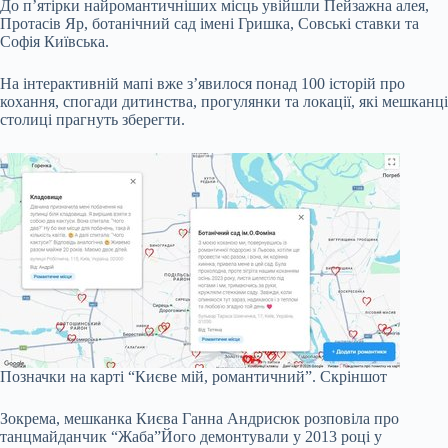
До п’ятірки найромантичніших місць увійшли Пейзажна алея,
Протасів Яр, ботанічний сад імені Гришка, Совські ставки та
Софія Київська.
На інтерактивній мапі вже з’явилося понад 100 історій про
кохання, спогади дитинства, прогулянки та локації, які мешканці
столиці прагнуть зберегти.
Позначки на карті “Києве мій, романтичний”.
Скріншот
Зокрема, мешканка Києва Ганна Андрисюк розповіла про
танцмайданчик “Жаба”
Його демонтували у 2013 році
у