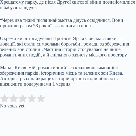
Хрещатому парку, де після Другої світової війни познайомилися
її бабуся та дідусь.
“Через два тижні після знайомства дідусь освідчився. Вони
прожили разом 58 років”, — написала вона.
Окремо кияни згадували Протасів Яр та Совські ставки —
локації, які стали символами боротьби громади за збереження
зелених зон столиці. Частина історій стосувалася не лише
романтичних подій, а й спільного захисту міського простору.
Мапа “Києве мій, романтичний” є складовою кампанії зі
збереження парків, історичних місць та зелених зон Києва.
Авторів трьох найкращих історій організатори обіцяють
відзначити подарунками 1 червня.
Submit Rating
Rate this item:
No votes yet.