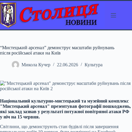
Перейти
до
вмісту
“Мистецький арсенал” демонструє масштаби руйнувань
після російської атаки на Київ
Микола Кучер
22.06.2026
Культура
Національний культурно-мистецький та музейний комплекс
"Мистецький арсенал" презентував фотографії пошкоджень,
які заклад зазнав у результаті потужної повітряної атаки РФ
у ніч на 15 червня.
Світлини, що демонструють стан будівлі після завершення
рятувальних робіт 19 червня, були розміщені на Facebook.