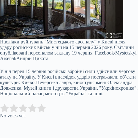
Наслідки руйнувань “Мистецького арсеналу” у Києві після
удару російських військ у ніч на 15 червня 2026 року. Світлини
опубліковані персоналом закладу 19 червня.
Facebook/Mystetskyi
Arsenal /Андрій Цикота
У ніч перед 15 червня російські збройні сили здійснили чергову
атаку на Україну. У Києві внаслідок ударів постраждали об’єкти
культури: Києво-Печерська лавра, кіностудія імені Олександра
Довженка, Музей книги і друкарства України, "Укркінохроніка",
Національний палац мистецтв "Україна" та інші.
Submit Rating
Rate this item:
No votes yet.