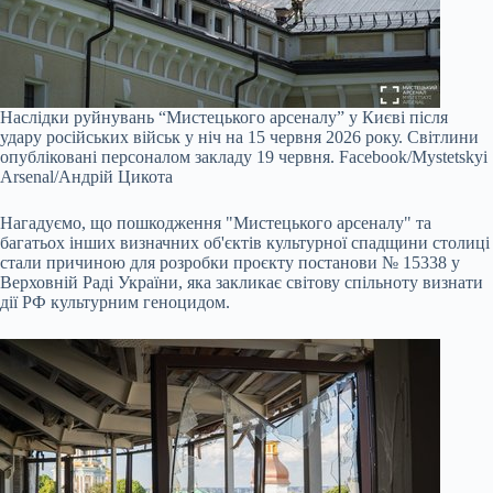
Наслідки руйнувань “Мистецького арсеналу” у Києві після
удару російських військ у ніч на 15 червня 2026 року. Світлини
опубліковані персоналом закладу 19 червня.
Facebook/Mystetskyi
Arsenal /Андрій Цикота
Нагадуємо, що пошкодження "Мистецького арсеналу" та
багатьох інших визначних об'єктів культурної спадщини столиці
стали причиною для розробки проєкту постанови № 15338 у
Верховній Раді України, яка закликає світову спільноту визнати
дії РФ культурним геноцидом.