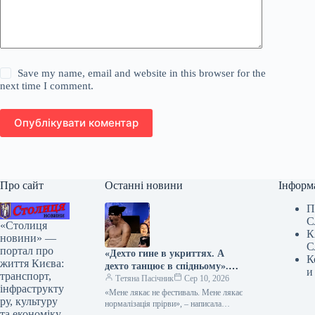
Save my name, email and website in this browser for the
next time I comment.
Опублікувати коментар
Про сайт
Останні новини
Інформ
П
С
«Столиця
К
новини» —
С
портал про
«Дехто гине в укриттях. А
К
життя Києва:
дехто танцює в спідньому».
и
транспорт,
Медикиня розкритикувала
Тетяна Пасічник
Сер 10, 2026
інфраструкту
відомий етнофестиваль у
«Мене лякає не фестиваль. Мене лякає
ру, культуру
Києві
нормалізація прірви», – написала
та економіку