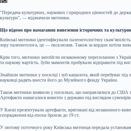
"Передача культурних, наукових і природних цінностей до держав
культури", — відзначили митники.
Що відомо про намагання вивезення історичних та культурни
Київські митники ідентифікували палеонтологічну скам’янілість
зору палеонтолога, це — ексклюзив. Також за кордон хотіли виве
Крім того, митники запобігли незаконному пересиланню з Україн
та наукову вартість. Зуби мамонтів пробували відправити під ви
Знайшли митники у посилці і зуб кашалота, який перебуває під 
науковці радять внести його до Музейного фонду України.
Також митники виявили у посилках, що направлялися до США та В
Артефакти намагалися вивезти з держави під виглядом сувенірів
У Києві презентували артефакти, врятовані від незаконного виве
спорядження від епохи бронзи до 19 ст.
У лютому поточного року Київська митниця передала установам к