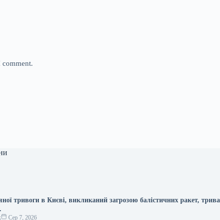
 I comment.
ни
яної тривоги в Києві, викликаний загрозою балістичних ракет, трив
.
к
Сер 7, 2026