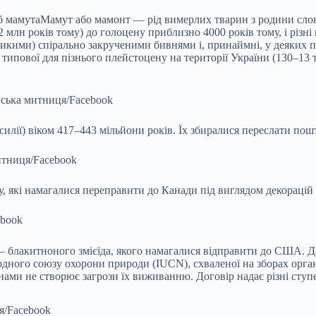
уб
мамута
Мамут або мамонт — рід вимерлих тварин з родини слоно
млн років тому) до голоцену приблизно 4000 років тому, і різні 
ликими) спірально закрученими бивнями і, принаймні, у деяких 
 типової для пізнього плейстоцену на території України (130–13 
ська митниця/Facebook
илії) віком 417–443 мільйони років. Їх збиралися переслати пошт
итниця/Facebook
, які намагалися переправити до Канади під виглядом декорацій 
ebook
— блакитноного змієїда, якого намагалися відправити до США. 
дного союзу охорони природи (IUCN), схваленої на зборах органі
ми не створює загрози їх виживанню. Договір надає різні ступен
я/Facebook