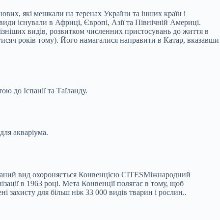
вих, які мешкали на теренах України та інших країн і
види існували в Африці, Європі, Азії та Північній Америці.
пізніших видів, розвитком численних пристосувань до життя в
тисяч років тому). Його намагалися направити в Катар, вказавши
ою до Іспанії та Таїланду.
для акваріума.
Даний вид охороняється Конвенцією
CITES
Міжнародний
зації в 1963 році. Мета Конвенції полягає в тому, щоб
і захисту для більш ніж 33 000 видів тварин і рослин.
.