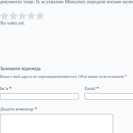
документи тощо. Їх за ухвалою Мінкульту передали восьми музе
Submit Rating
Rate this item:
No votes yet.
Залишити відповідь
Ваша e-mail адреса не оприлюднюватиметься.
Обов’язкові поля позначені
*
Ім’я
*
Email
*
Додати коментар
*