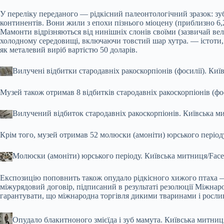
У переліку переданого — рідкісний палеонтологічний зразок: з
континентів. Вони жили з епохи пізнього міоцену (приблизно 6,2 
Мамонти відрізняються від нинішніх слонів своїми (зазвичай ве
холодному середовищі, включаючи товстий шар хутра.
— істоти,
як металевий виріб вартістю 50 доларів.
Вилучені відбитки стародавніх ракоскорпіонів (фосилії).
Київ
Музей також отримав 8 відбитків стародавніх ракоскорпіонів (фос
Вилучений відбиток стародавніх ракоскорпіонів.
Київська м
Крім того, музей отримав 52 молюски (амоніти) юрського періоду
Молюски (амоніти) юрського періоду.
Київська митниця/Fac
Експозицію поповнить також опудало рідкісного хижого птаха 
міжурядовий договір, підписаний в результаті резолюції Міжнаро
гарантувати, що міжнародна торгівля дикими тваринами і рослина
Опудало блакитноного змієїда і зуб мамута.
Київська митниц