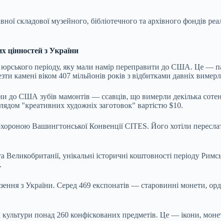
ної складової музейного, бібліотечного та архівного фондів реа
х цінностей з України
 юрського періоду, яку мали намір переправити до США. Це — па
зти камені віком 407 мільйонів років з відбитками давніх вимерл
и до США зубів мамонтів — ссавців, що вимерли декілька сотень
глядом "креативних художніх заготовок" вартістю $10.
охороною Вашингтонської Конвенції CITES. Його хотіли переслат
еликобританії, унікальні історичні коштовності періоду Римсько
.
зення з України. Серед 469 експонатів — старовинні монети, орде
ультури понад 260 конфіскованих предметів. Це — ікони, монети