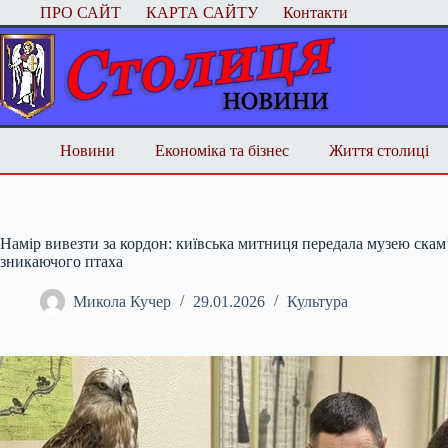
Перейти
ПРО САЙТ
КАРТА САЙТУ
Контакти
до
вмісту
Новини
Економіка та бізнес
Життя столиці
Намір вивезти за кордон: київська митниця передала музею скам’
зникаючого птаха
Микола Кучер
29.01.2026
Культура