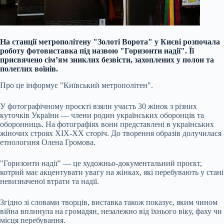
На станції метрополітену "Золоті Ворота" у Києві розпочала
роботу фотовиставка під назвою "Горизонти надії". Її
присвячено сім’ям зниклих безвісти, захоплених у полон та
полеглих воїнів.
Про це інформує "Київський метрополітен".
У фотографічному проєкті взяли участь 30 жінок з різних
куточків України — члени родин українських оборонців та
оборонниць. На фотографіях вони представлені в українських
жіночих строях XIX-XX сторіч. До творення образів долучилася
етнологиня Олена Громова.
"Горизонти надії" — це художньо-документальний проєкт,
котрий має акцентувати увагу на жінках, які перебувають у стані
невизначеної втрати та надії.
Згідно зі словами творців, виставка також показує, яким чином
війна вплинула на громадян, незалежно від їхнього віку, фаху чи
місця перебування.