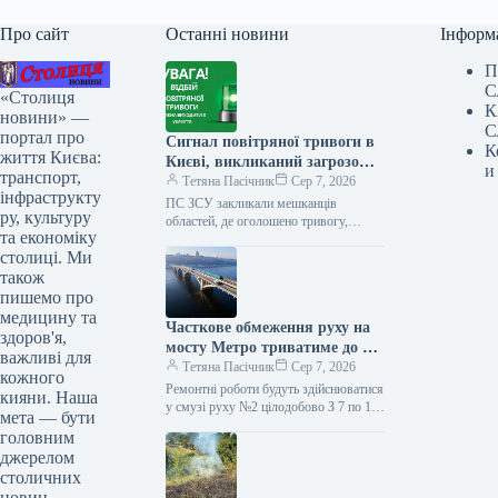
Про сайт
Останні новини
Інформ
П
С
«Столиця
К
новини» —
С
портал про
Сигнал повітряної тривоги в
К
життя Києва:
Києві, викликаний загрозою
и
транспорт,
балістичних ракет, тривав
Тетяна Пасічник
Сер 7, 2026
інфраструкту
обмежений час.
ПС ЗСУ закликали мешканців
ру, культуру
областей, де оголошено тривогу,
та економіку
негайно йти до сховищ та залишатися
столиці. Ми
там до офіційного сигналу про
відбій…
також
пишемо про
медицину та
Часткове обмеження руху на
здоров'я,
мосту Метро триватиме до 10
важливі для
серпня (візуалізація)
Тетяна Пасічник
Сер 7, 2026
кожного
Ремонтні роботи будуть здійснюватися
кияни. Наша
у смузі руху №2 цілодобово З 7 по 10
мета — бути
серпня буде частково обмежено
головним
пересування мостом Метро.…
джерелом
столичних
новин.