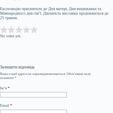
Експозицію присвятили до Дня матері, Дня вишиванки та
Міжнародного дня сім’ї. Діяльність виставки продовжиться до
25 травня.
Submit Rating
Rate this item:
No votes yet.
Залишити відповідь
Ваша e-mail адреса не оприлюднюватиметься.
Обов’язкові поля
позначені
*
Ім’я
*
Email
*