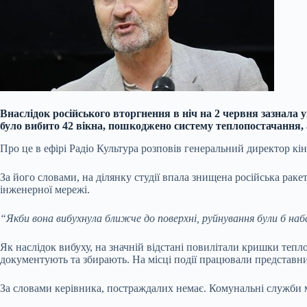
Внаслідок російського вторгнення в ніч на 2 червня зазнала у
було вибито 42 вікна, пошкоджено систему теплопостачання,
Про це в ефірі Радіо Культура розповів генеральний директор кі
За його словами, на ділянку студії впала знищена російська раке
інженерної мережі.
“Якби вона вибухнула ближче до поверхні, руйнування були б на
Як наслідок вибуху, на значній відстані повилітали кришки тепло
документують та збирають. На місці події працювали представни
За словами керівника, постраждалих немає. Комунальні служби 