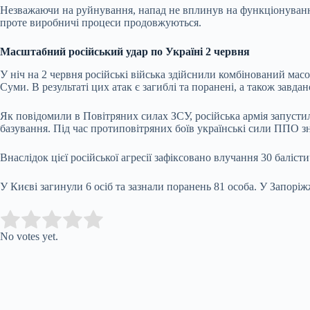
Незважаючи на руйнування, напад не вплинув на функціонування 
проте виробничі процеси продовжуються.
Масштабний російський удар по Україні 2 червня
У ніч на 2 червня російські війська здійснили комбінований мас
Суми. В результаті цих атак є загиблі та поранені, а також завда
Як повідомили в Повітряних силах ЗСУ, російська армія запустила
базування. Під час протиповітряних боїв українські сили ППО з
Внаслідок цієї російської агресії зафіксовано влучання 30 баліст
У Києві загинули 6 осіб та зазнали поранень 81 особа. У Запорі
Submit Rating
Rate this item:
No votes yet.