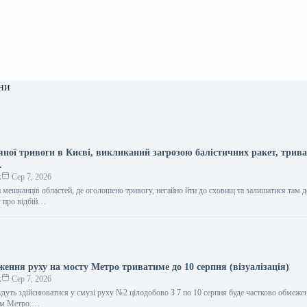
ни
яної тривоги в Києві, викликаний загрозою балістичних ракет, трив
.
к
Сер 7, 2026
мешканців областей, де оголошено тривогу, негайно йти до сховищ та залишатися там д
у про відбій…
ення руху на мосту Метро триватиме до 10 серпня (візуалізація)
к
Сер 7, 2026
удуть здійснюватися у смузі руху №2 цілодобово З 7 по 10 серпня буде частково обмеже
ом Метро.…