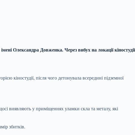
імені Олександра Довженка. Через вибух на локації кіностудії
орією кіностудії, після чого детонувала всередині підземної
 досі виявляють у приміщеннях уламки скла та металу, які
мір збитків.