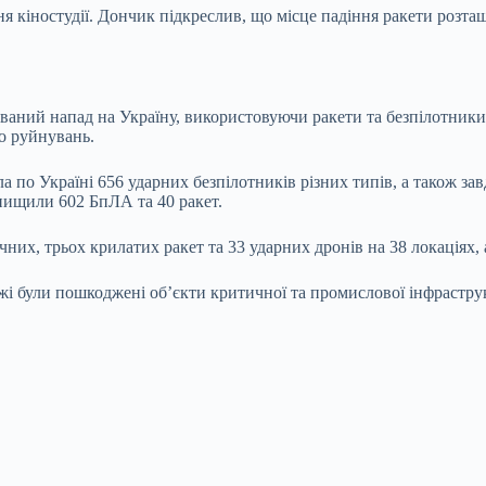
кіностудії. Дончик підкреслив, що місце падіння ракети розташо
ований напад на Україну, використовуючи ракети та безпілотники
но руйнувань.
 по Україні 656 ударних безпілотників різних типів, а також зав
нищили 602 БпЛА та 40 ракет.
ичних, трьох крилатих ракет та 33 ударних дронів на 38 локаціях,
жжі були пошкоджені об’єкти критичної та промислової інфрастру