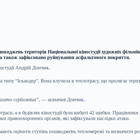
шкоджень територія Національної кіностудії художніх фільмів 
 а також зафіксовано руйнування асфальтового покриття.
ностудії Андрій Дончик.
та типу “Іскандер”. Вона влучила в теплотрасу, що пролягає терит
багато серйозніші”
, — зазначив Дончик.
траси, а в будівлях кіностудії були вибиті 42 шибки. Працівники
ки правоохоронних органів, які зафіксували наслідки атаки.
мають оцінити ступінь пошкоджень тепломережі та визначити роз