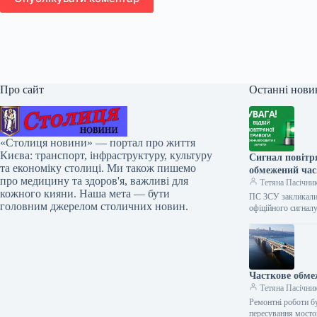
Про сайт
Останні нови
«Столиця новини» — портал про життя
Києва: транспорт, інфраструктуру, культуру
Сигнал повітр
та економіку столиці. Ми також пишемо
обмежений час
про медицину та здоров'я, важливі для
Тетяна Пасічни
кожного кияни. Наша мета — бути
ПС ЗСУ закликали 
головним джерелом столичних новин.
офіційного сигнал
Часткове обмеж
Тетяна Пасічни
Ремонтні роботи б
пересування мост