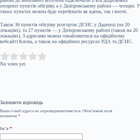
районі до мобільних котелень підключили п'ять додаткових
опорних пунктів обігріву, а у Дніпровському районі — чотири. У
таких пунктах можна буде перебувати як вдень, так і вночі.
Також 36 пунктів обігріву розгортає ДСНС у Дарниці (на 20
локаціях), та 27 пунктів — у Дніпровському районі (також на 20
локаціях). З адресами можна ознайомитися на офіційному
вебсайті Києва, а також на офіційних ресурсах РДА та ДСНС.
Submit Rating
Rate this item:
No votes yet.
Залишити відповідь
Ваша e-mail адреса не оприлюднюватиметься.
Обов’язкові поля
позначені
*
Ім’я
*