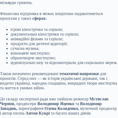
мільярди гривень.
Фінансова підтримка в межах ініціативи надаватиметься
проєктам у таких
сферах
:
ігрові кінострічки та серіали;
документальні кінострічки та серіали;
анімаційні фільми та серіали;
продукти для дитячої аудиторії;
сучасна музика;
виконавче мистецтво;
образотворче мистецтво;
аудіовізуальні шоу та відеоматеріали для соціальних мереж.
Також визначено рекомендовані
тематичні напрямки
для
проєктів. Серед них — як історія української держави, так і
видатні українці, народна спадщина, викрадені твори мистецтва
та життя в умовах війни.
До складу експертної ради вже увійшли режисер
Мстислав
Чернов,
продюсери
Володимир Яценко
та
Володимир
Завадюк,
хореографиня
Олена Коляденко,
музичний продюсер
і автор пісень
Антон Кукрі
та багато інших діячів.