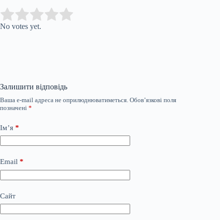
Submit Rating
Rate this item:
No votes yet.
Залишити відповідь
Ваша e-mail адреса не оприлюднюватиметься.
Обов’язкові поля
позначені
*
Ім’я
*
Email
*
Сайт