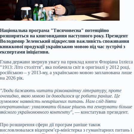
Національна програма "Тисячовесна" потенційно
розшириться на книговидання наступного року. Президент
Володимир Зеленський підкреслив важливість споживання
книжкової продукції українською мовою під час зустрічі з
експертами ініціативи.
Глава держави звернув увагу на приклад книги Флоріана Іллієса
"1913: Літо століття", яка побачила світ в оригіналі у 2012 році,
російською – у 2013-му, а українською мовою запланована лише
на 2026 рік.
"Люди бажають читати різноманітну літературу, проте
очевидно, якою мовою їм доводилося це робити раніше. Це
зумовлює наявність невирішених питань. Нам слід діяти
оперативніше: ухвалювати більше рішень та генерувати більше
якісного україномовного контенту",
— констатував президент.
Про розширення сфери дії програм раніше також
висловлювалася віцепрем’єр-міністерка з гуманітарних питань і