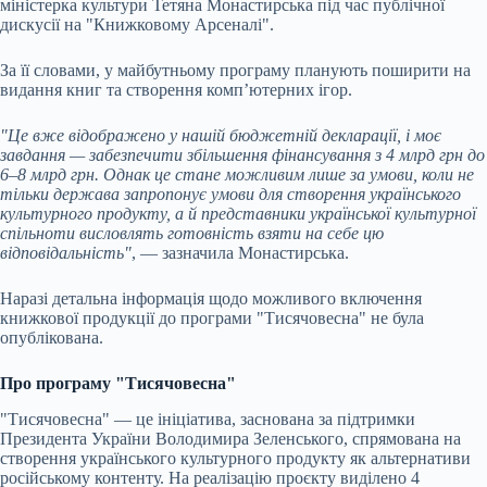
міністерка культури Тетяна Монастирська під час публічної
дискусії на "Книжковому Арсеналі".
За її словами, у майбутньому програму планують поширити на
видання книг та створення комп’ютерних ігор.
"Це вже відображено у нашій бюджетній декларації, і моє
завдання — забезпечити збільшення фінансування з 4 млрд грн до
6–8 млрд грн. Однак це стане можливим лише за умови, коли не
тільки держава запропонує умови для створення українського
культурного продукту, а й представники української культурної
спільноти висловлять готовність взяти на себе цю
відповідальність"
, — зазначила Монастирська.
Наразі детальна інформація щодо можливого включення
книжкової продукції до програми "Тисячовесна" не була
опублікована.
Про програму "Тисячовесна"
"Тисячовесна" — це ініціатива, заснована за підтримки
Президента України Володимира Зеленського, спрямована на
створення українського культурного продукту як альтернативи
російському контенту. На реалізацію проєкту виділено 4