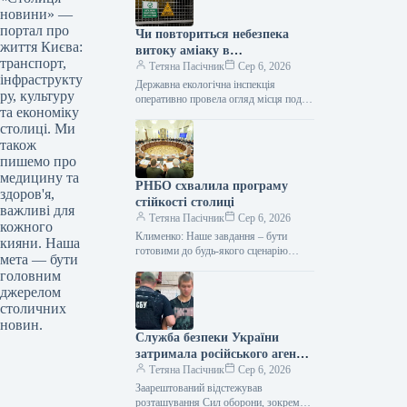
новини» —
портал про
Чи повториться небезпека
життя Києва:
витоку аміаку в
транспорт,
Голосіївському районі Києва,
Тетяна Пасічник
Сер 6, 2026
інфраструкту
стало відомо.
Державна екологічна інспекція
ру, культуру
оперативно провела огляд місця події
та економіку
Витік аміаку в Голосіївському районі
столиці. Ми
Києва оперативно локалізований,
повторної загрози немає. Про…
також
пишемо про
медицину та
РНБО схвалила програму
здоров'я,
стійкості столиці
важливі для
Тетяна Пасічник
Сер 6, 2026
кожного
Клименко: Наше завдання – бути
кияни. Наша
готовими до будь-якого сценарію
мета — бути
Сьогодні, 5 серпня, відбулося зібрання
головним
РНБО. На ньому було розглянуто
джерелом
стан…
столичних
новин.
Служба безпеки України
затримала російського агента,
який надавав координати для
Тетяна Пасічник
Сер 6, 2026
ударів балістичними
Заарештований відстежував
ракетами по Києву.
розташування Сил оборони, зокрема