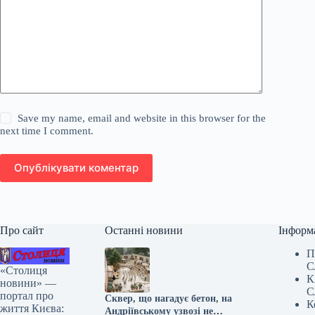
Save my name, email and website in this browser for the
next time I comment.
Опублікувати коментар
Про сайт
Останні новини
Інформ
П
С
«Столиця
К
новини» —
С
портал про
Сквер, що нагадує бетон, на
К
життя Києва:
Андріївському узвозі не