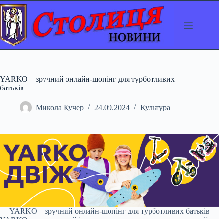
Перейти
до
вмісту
YARKO – зручний онлайн-шопінг для турботливих
батьків
Микола Кучер
24.09.2024
Культура
YARKO – зручний онлайн-шопінг для турботливих батьків