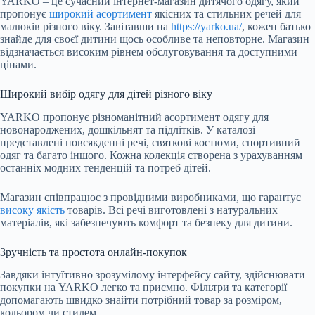
YARKO – це сучасний інтернет-магазин дитячого одягу, який
пропонує
широкий асортимент
якісних та стильних речей для
малюків різного віку. Завітавши на
https://yarko.ua/
, кожен батько
знайде для своєї дитини щось особливе та неповторне. Магазин
відзначається високим рівнем обслуговування та доступними
цінами.
Широкий вибір одягу для дітей різного віку
YARKO пропонує різноманітний асортимент одягу для
новонароджених, дошкільнят та підлітків. У каталозі
представлені повсякденні речі, святкові костюми, спортивний
одяг та багато іншого. Кожна колекція створена з урахуванням
останніх модних тенденцій та потреб дітей.
Магазин співпрацює з провідними виробниками, що гарантує
високу якість
товарів. Всі речі виготовлені з натуральних
матеріалів, які забезпечують комфорт та безпеку для дитини.
Зручність та простота онлайн-покупок
Завдяки інтуїтивно зрозумілому інтерфейсу сайту, здійснювати
покупки на YARKO легко та приємно. Фільтри та категорії
допомагають швидко знайти потрібний товар за розміром,
кольором чи стилем.