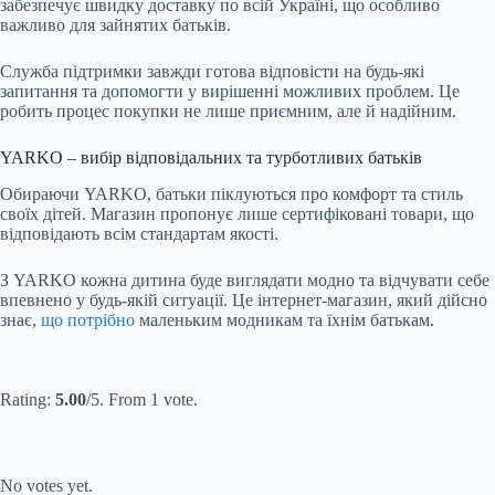
забезпечує швидку доставку по всій Україні, що особливо
важливо для зайнятих батьків.
Служба підтримки завжди готова відповісти на будь-які
запитання та допомогти у вирішенні можливих проблем. Це
робить процес покупки не лише приємним, але й надійним.
YARKO – вибір відповідальних та турботливих батьків
Обираючи YARKO, батьки піклуються про комфорт та стиль
своїх дітей. Магазин пропонує лише сертифіковані товари, що
відповідають всім стандартам якості.
З YARKO кожна дитина буде виглядати модно та відчувати себе
впевнено у будь-якій ситуації. Це інтернет-магазин, який дійсно
знає,
що потрібно
маленьким модникам та їхнім батькам.
Submit Rating
Rate this item:
Rating:
5.00
/5. From 1 vote.
Submit Rating
Rate this item:
No votes yet.