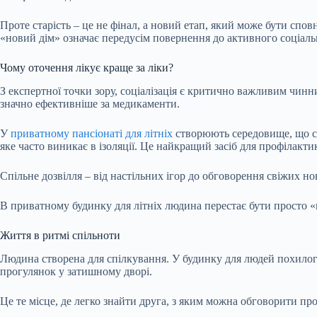
Проте старість – це не фінал, а новий етап, який може бути спо
«новий дім» означає передусім повернення до активного соціаль
Чому оточення лікує краще за ліки?
З експертної точки зору, соціалізація є критично важливим чинн
значно ефективніше за медикаменти.
У
приватному пансіонаті для літніх
створюють середовище, що ст
яке часто виникає в ізоляції. Це найкращий засіб для профілактик
Спільне дозвілля – від настільних ігор до обговорення свіжих н
В приватному будинку для літніх людина перестає бути просто 
Життя в ритмі спільноти
Людина створена для спілкування. У будинку для людей похилого 
прогулянок у затишному дворі.
Це те місце, де легко знайти друга, з яким можна обговорити пр