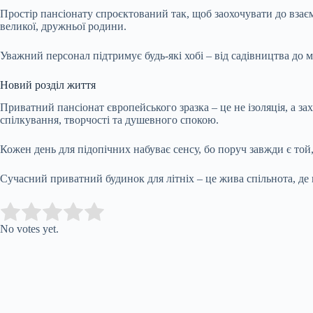
Простір пансіонату спроєктований так, щоб заохочувати до взаєм
великої, дружньої родини.
Уважний персонал підтримує будь-які хобі – від садівництва до 
Новий розділ життя
Приватний пансіонат європейського зразка – це не ізоляція, а з
спілкування, творчості та душевного спокою.
Кожен день для підопічних набуває сенсу, бо поруч завжди є той, 
Сучасний приватний будинок для літніх – це жива спільнота, де 
Submit Rating
Rate this item:
No votes yet.