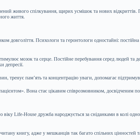
внений живого спілкування, щирих усмішок та нових відкриттів. 
ного життя.
иком довголіття. Психологи та геронтологи одностайні: постійна 
имулює мозок та серце. Постійне перебування серед людей та де
и депресії.
овин, тренує пам’ять та концентрацію уваги, допомагає підтриму
«пацієнтом». Вона стає цікавим співрозмовником, досвідченим п
віку Life-House дружба народжується за сніданками в колі одноду
очитану книгу, адже у мешканців так багато спільних цінностей т