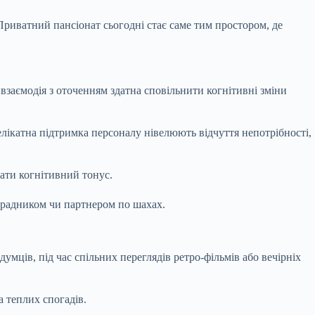
Приватний пансіонат сьогодні стає саме тим простором, де
взаємодія з оточенням здатна сповільнити когнітивні зміни
лікатна підтримка персоналу нівелюють відчуття непотрібності,
вати когнітивний тонус.
орадником чи партнером по шахах.
мців, під час спільних переглядів ретро-фільмів або вечірніх
а теплих спогадів.