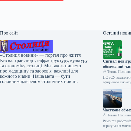
Про сайт
Останні нови
«Столиця новини» — портал про життя
Києва: транспорт, інфраструктуру, культуру
Сигнал повітр
та економіку столиці. Ми також пишемо
обмежений час
про медицину та здоров'я, важливі для
Тетяна Пасічни
кожного кияни. Наша мета — бути
ПС ЗСУ закликали 
головним джерелом столичних новин.
офіційного сигнал
Часткове обмеж
Тетяна Пасічни
Ремонтні роботи б
пересування мост