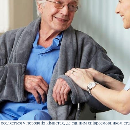
 оселяється у порожніх кімнатах, де єдиним співрозмовником ста