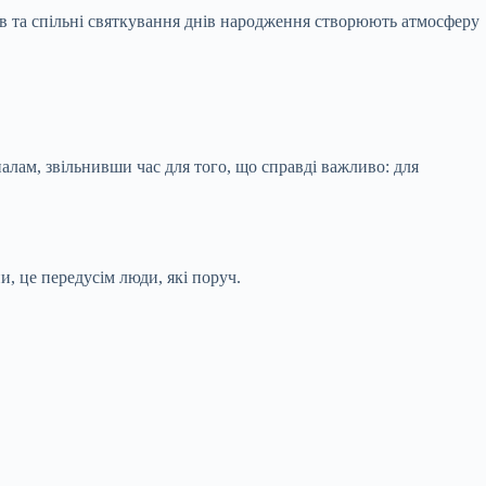
сів та спільні святкування днів народження створюють атмосферу
алам, звільнивши час для того, що справді важливо: для
и, це передусім люди, які поруч.