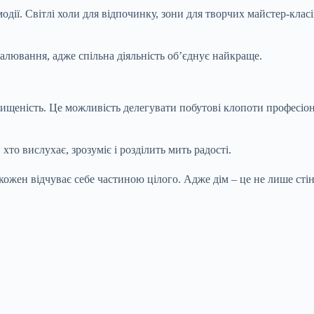
одії. Світлі холи для відпочинку, зони для творчих майстер-кла
малювання, адже спільна діяльність об’єднує найкраще.
ахищеність. Це можливість делегувати побутові клопоти професіон
хто вислухає, зрозуміє і розділить мить радості.
кожен відчуває себе частиною цілого. Адже дім – це не лише стін