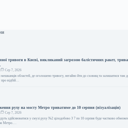
ни
яної тривоги в Києві, викликаний загрозою балістичних ракет, трив
.
к
Сер 7, 2026
мешканців областей, де оголошено тривогу, негайно йти до сховищ та залишатися там д
у про відбій…
ення руху на мосту Метро триватиме до 10 серпня (візуалізація)
к
Сер 7, 2026
удуть здійснюватися у смузі руху №2 цілодобово З 7 по 10 серпня буде частково обмеже
ом Метро.…