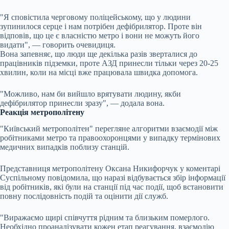
"Я сповістила черговому поліцейському, що у людини
зупинилося серце і нам потрібен дефібрилятор. Проте він
відповів, що це є власністю метро і вони не можуть його
видати", — говорить очевидиця.
Вона запевняє, що люди ще декілька разів зверталися до
працівників підземки, проте АЗД принесли тільки через 20-25
хвилин, коли на місці вже працювала швидка допомога.
"Можливо, нам би вийшло врятувати людину, якби
дефібрилятор принесли зразу", — додала вона.
Реакція метрополітену
"Київський метрополітен" перегляне алгоритми взаємодії між
робітниками метро та правоохоронцями у випадку термінових
медичних випадків поблизу станцій.
Представниця метрополітену Оксана Никифорчук у коментарі
Суспільному повідомила, що наразі відбувається збір інформації
від робітників, які були на станції під час події, щоб встановити
повну послідовність подій та оцінити дії служб.
"Виражаємо щирі співчуття рідним та близьким померлого.
Необхідно проаналізувати кожен етап реагування, взаємодію