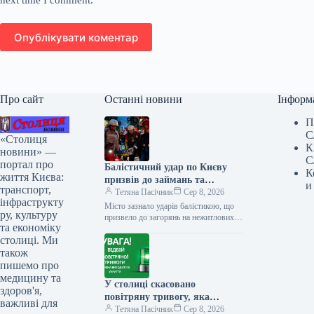
next time I comment.
Опублікувати коментар
Про сайт
Останні новини
Інформ
П
С
«Столиця
К
новини» —
С
портал про
Балістичний удар по Києву
К
життя Києва:
призвів до займань та
и
транспорт,
проблем з електро- та
Тетяна Пасічник
Сер 8, 2026
інфраструкту
водопостачанням
Місто зазнало ударів балістикою, що
ру, культуру
призвело до загорянь на нежитлових
та економіку
об’єктах, а наслідки ліквідують
столиці. Ми
екстрені служби В ніч на 8…
також
пишемо про
медицину та
У столиці скасовано
здоров'я,
повітряну тривогу, яка
важливі для
тривала близько півгодини.
Тетяна Пасічник
Сер 8, 2026