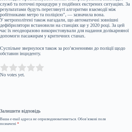
служб та поточні процедури у подібних екстрених ситуаціях. За
результатами будуть переглянуті алгоритми взаємодії між
робітниками метро та поліцією", — зазначила вона.
У метрополітені також нагадали, що автоматичні зовнішні
дефібрилятори встановили на станціях ще у 2020 році. За цей
час їх неодноразово використовували для надання долікарняної
допомоги пасажирам у критичних станах.
Суспільне звернулося також за роз’ясненнями до поліції щодо
обставин інциденту.
Submit Rating
Rate this item:
No votes yet.
Залишити відповідь
Ваша e-mail адреса не оприлюднюватиметься.
Обов’язкові поля
позначені
*