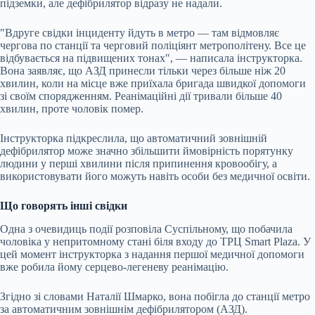
підземки, але дефібрилятор відразу не надали.
"Вдруге свідки інциденту йдуть в метро — там відмовляє
чергова по станції та черговий поліціянт метрополітену. Все це
відбувається на підвищених тонах", — написала інструкторка.
Вона заявляє, що АЗД принесли тільки через більше ніж 20
хвилин, коли на місце вже приїхала бригада швидкої допомоги
зі своїм спорядженням. Реанімаційні дії тривали більше 40
хвилин, проте чоловік помер.
Інструкторка підкреслила, що автоматичний зовнішній
дефібрилятор може значно збільшити ймовірність порятунку
людини у перші хвилини після припинення кровообігу, а
використовувати його можуть навіть особи без медичної освіти.
Що говорять інші свідки
Одна з очевидиць події розповіла Суспільному, що побачила
чоловіка у непритомному стані біля входу до ТРЦ Smart Plaza. У
цей момент інструкторка з надання першої медичної допомоги
вже робила йому серцево-легеневу реанімацію.
Згідно зі словами Наталії Шмарко, вона побігла до станції метро
за автоматичним зовнішнім дефібрилятором (АЗД).