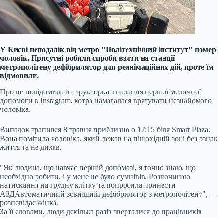
У Києві неподалік від метро "Політехнічний інститут" помер
чоловік. Присутні робили спроби взяти на станції
метрополітену дефібрилятор для реанімаційних дій, проте їм
відмовили.
Про це повідомила інструкторка з надання першої медичної
допомоги в Instagram, котра намагалася врятувати незнайомого
чоловіка.
Випадок трапився 8 травня приблизно о 17:15 біля Smart Plaza.
Вона помітила чоловіка, який лежав на пішохідній зоні без ознак
життя та не дихав.
"Як людина, що навчає першій допомозі, я точно знаю, що
необхідно робити, і у мене не було сумнівів. Розпочинаю
натискання на грудну клітку та попросила принести
АЗД
Автоматичний зовнішній дефібрилятор
з метрополітену", —
розповідає жінка.
За її словами, люди декілька разів зверталися до працівників