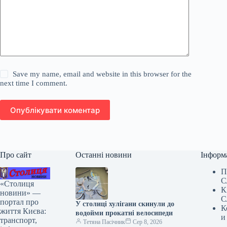
Save my name, email and website in this browser for the
next time I comment.
Опублікувати коментар
Про сайт
Останні новини
Інформ
П
С
«Столиця
К
новини» —
С
портал про
У столиці хулігани скинули до
К
життя Києва:
водойми прокатні велосипеди
и
транспорт,
Тетяна Пасічник
Сер 8, 2026