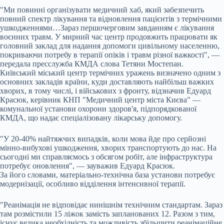
"Ми повинні організувати медичний хаб, який забезпечить
повний спектр лікування та відновлення пацієнтів з термічними
ушкодженнями…Зараз першочерговим завданням є лікування
воєнних травм. У мирний час центр продовжить працювати як
головний заклад для надання допомоги цивільному населенню,
покриваючи потребу в терапії опіків і травм різної важкості", —
передала пресслужба КМДА слова Тетяни Мостепан.
Київський міський центр термічних уражень визначено одним з
основних закладів країни, куди доставляють найбільш важких
хворих, в тому числі, і військових з фронту, відзначив Едуард
Красюк, керівник КНП "Медичний центр міста Києва" —
комунальної установи охорони здоров'я, підпорядкованої
КМДА, що надає спеціалізовану лікарську допомогу.
"У 20-40% найтяжчих випадків, коли мова йде про серйозні
мінно-вибухові ушкодження, хворих транспортують до нас. На
сьогодні ми справляємось з обсягом робіт, але інфраструктура
потребує оновлення", — зауважив Едуард Красюк.
За його словами, матеріально-технічна база установи потребує
модернізації, особливо відділення інтенсивної терапії.
"Реанімація не відповідає нинішнім технічним стандартам. Зараз
там розмістили 15 ліжок замість запланованих 12. Разом з тим,
існує велика необхідність та можливість збільшити реанімаційне