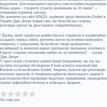
відділення. Для подальшого прогресу нам потрібна модернізація.
Наша задача – створити сучасну реанімацію на 30 ліжок", –
повідомив керівник закладу.
Як зазначено на сайті КМДА, керівник представництва Enabel в
Україні Дірк Депре підкреслив, що бельгійська сторона
розглядає проєкт як двостороннє співробітництво.
"Досвід, який українські комбустіологи отримали в надзвичайно
складних умовах війни, рятуючи життя після мінно-вибухових
поранень, є унікальним. Бельгійські лікарі зацікавлені у
колаборації та вивченні ваших протоколів лікування, оскільки в
Європі з такими викликами майже не зустрічаються", – сказав
Дірк Депре.
У пресслужбі столичної адміністрації повідомили, що під час
зустрічі посадовці обговорили й інші аспекти взаємодії між
Києвом та бельгійською Enabel. Зокрема, йшлося про реалізацію
пілотних проєктів зі створення кабінетів ментального здоров’я
для психологічної підтримки медичних працівників, проведення
оцінки інфекційної безпеки в київських лікарнях.
Submit Rating
Rate this item:
No votes yet.