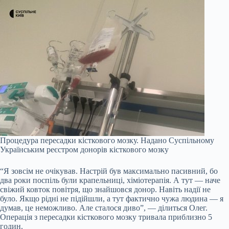
Процедура пересадки кісткового мозку.
Надано Суспільному
Українським реєстром донорів кісткового мозку
“Я зовсім не очікував. Настрій був максимально пасивний, бо
два роки поспіль були крапельниці, хіміотерапія. А тут — наче
свіжий ковток повітря, що знайшовся донор. Навіть надії не
було. Якщо рідні не підійшли, а тут фактично чужа людина — я
думав, це неможливо. Але сталося диво”, — ділиться Олег.
Операція з пересадки кісткового мозку тривала приблизно 5
годин.