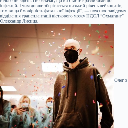
нічого не вдієш. Це означає, що ви стаєте вразливими до
інфекцій. І чим довше зберігається низький рівень лейкоцитів,
тим вища ймовірність фатальної інфекції”, — пояснює завідувач
відділення трансплантації кісткового мозку НДСЛ “Охматдит”
Олександр Лисиця.
Олег з