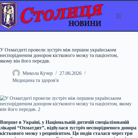
Перейти
до
вмісту
У Охматдиті провели зустріч між першим українським
неспорідненим донором кісткового мозку та пацієнтом,
якому він його передав.
Микола Кучер
27.06.2026
Медицина та здоров'я
Вперше в Україні, у Національній дитячій спеціалізованій
лікарні “Охматдит”, відбулася зустріч неспорідненого донора
кісткового мозку з реципієнтом. Ця подія сталася через три