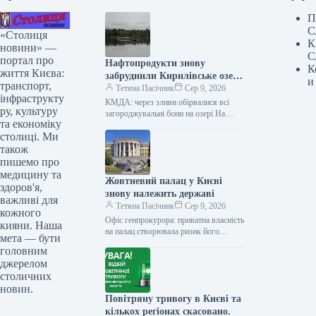
П
С
«Столиця
К
новини» —
С
портал про
Нафтопродукти знову
К
життя Києва:
забруднили Кирилівське озеро
и
транспорт,
у Києві.
Тетяна Пасічник
Сер 9, 2026
інфраструкту
КМДА: через зливи обірвалися всі
ру, культуру
загороджувальні бони на озері На
та економіку
Кирилівському озері та в струмку
столиці. Ми
Сирець у столиці знову зафіксовано…
також
пишемо про
медицину та
Жовтневий палац у Києві
здоров'я,
знову належить державі
важливі для
Тетяна Пасічник
Сер 9, 2026
кожного
Офіс генпрокурора: приватна власність
кияни. Наша
на палац створювала ризик його
мета — бути
відчуження Господарський суд міста
головним
Києва задовольнив позов прокуратури
джерелом
та ухвалив повернути…
столичних
новин.
Повітряну тривогу в Києві та
кількох регіонах скасовано.