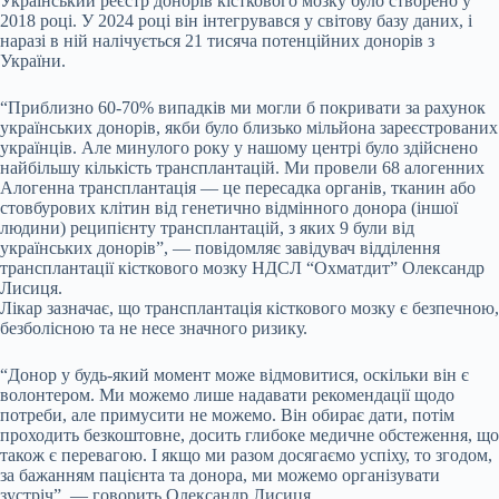
Український реєстр донорів кісткового мозку було створено у
2018 році. У 2024 році він інтегрувався у світову базу даних, і
наразі в ній налічується 21 тисяча потенційних донорів з
України.
“Приблизно 60-70% випадків ми могли б покривати за рахунок
українських донорів, якби було близько мільйона зареєстрованих
українців. Але минулого року у нашому центрі було здійснено
найбільшу кількість трансплантацій. Ми провели 68
алогенних
Алогенна трансплантація — це пересадка органів, тканин або
стовбурових клітин від генетично відмінного донора (іншої
людини) реципієнту
трансплантацій, з яких 9 були від
українських донорів”, — повідомляє завідувач відділення
трансплантації кісткового мозку НДСЛ “Охматдит” Олександр
Лисиця.
Лікар зазначає, що трансплантація кісткового мозку є безпечною,
безболісною та не несе значного ризику.
“Донор у будь-який момент може відмовитися, оскільки він є
волонтером. Ми можемо лише надавати рекомендації щодо
потреби, але примусити не можемо. Він обирає дати, потім
проходить безкоштовне, досить глибоке медичне обстеження, що
також є перевагою. І якщо ми разом досягаємо успіху, то згодом,
за бажанням пацієнта та донора, ми можемо організувати
зустріч”, — говорить Олександр Лисиця.