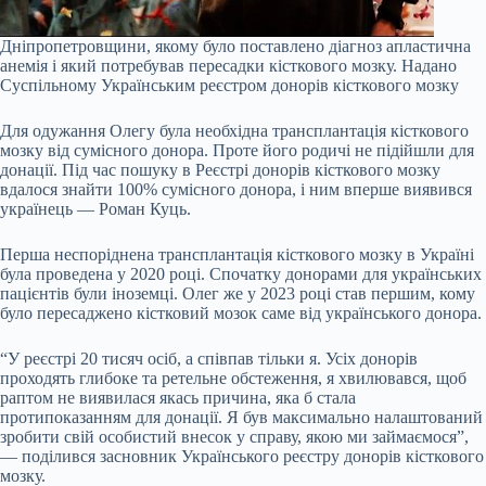
Дніпропетровщини, якому було поставлено діагноз апластична
анемія і який потребував пересадки кісткового мозку.
Надано
Суспільному Українським реєстром донорів кісткового мозку
Для одужання Олегу була необхідна трансплантація кісткового
мозку від сумісного донора. Проте його родичі не підійшли для
донації. Під час пошуку в Реєстрі донорів кісткового мозку
вдалося знайти 100% сумісного донора, і ним вперше виявився
українець — Роман Куць.
Перша неспоріднена трансплантація кісткового мозку в Україні
була проведена у 2020 році. Спочатку донорами для українських
пацієнтів були іноземці. Олег же у 2023 році став першим, кому
було пересаджено кістковий мозок саме від українського донора.
“У реєстрі 20 тисяч осіб, а співпав тільки я. Усіх донорів
проходять глибоке та ретельне обстеження, я хвилювався, щоб
раптом не виявилася якась причина, яка б стала
протипоказанням для донації. Я був максимально налаштований
зробити свій особистий внесок у справу, якою ми займаємося”,
— поділився засновник Українського реєстру донорів кісткового
мозку.