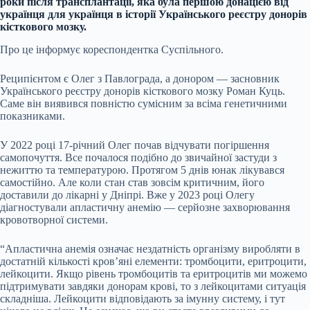
роки після трансплантації, яка була першою донацією від
українця для українця в історії Українського реєстру донорів
кісткового мозку.
Про це інформує кореспондентка Суспільного.
Реципієнтом є Олег з Павлограда, а донором — засновник
Українського реєстру донорів кісткового мозку Роман Куць.
Саме він виявився повністю сумісним за всіма генетичними
показниками.
У 2022 році 17-річний Олег почав відчувати погіршення
самопочуття. Все почалося подібно до звичайної застуди з
нежиттю та температурою. Протягом 5 днів юнак лікувався
самостійно. Але коли стан став зовсім критичним, його
доставили до лікарні у Дніпрі. Вже у 2023 році Олегу
діагностували апластичну анемію — серйозне захворювання
кровотворної системи.
“Апластична анемія означає нездатність організму виробляти в
достатній кількості кров’яні елементи: тромбоцити, еритроцити,
лейкоцити. Якщо рівень тромбоцитів та еритроцитів ми можемо
підтримувати завдяки донорам крові, то з лейкоцитами ситуація
складніша. Лейкоцити відповідають за імунну систему, і тут