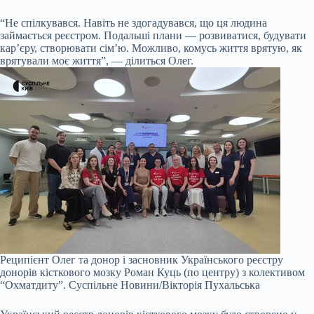
“Не спілкувався. Навіть не здогадувався, що ця людина
займається реєстром. Подальші плани — розвиватися, будувати
кар’єру, створювати сім’ю. Можливо, комусь життя врятую, як
врятували моє життя”, — ділиться Олег.
Реципієнт Олег та донор і засновник Українського реєстру
донорів кісткового мозку Роман Куць (по центру) з колективом
“Охматдиту”.
Суспільне Новини/Вікторія Пухальська