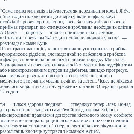
“Сама трансплантація відбувається як переливання крові. Я був
п’ять годин підключений до апарату, який відфільтровує
необхідні кровотворні клітини, і все. За п’ять днів до цього я
приймав препарат, що стимулює вироблення необхідних клітин.
А Олегу — пацієнту — просто принесли пакет з моїми
клітинами і протягом 3-4 годин повільно вводили у вену”, —
розповідає Роман Куць.
Після трансплантації у хлопця виникло ускладнення: грибок
мукормікоз
це рідкісна, але надзвичайно небезпечна грибкова
інфекція, спричинена цвілевими грибами порядку Mucorales.
Захворювання переважно вражає осіб з тяжким імунодефіцитом
або неконтрольованим цукровим діабетом, швидко прогресує,
має високий рівень летальності та потребує негайного
медичного втручання
уразив печінку та легені. Через це лікарям
довелося видалити частину уражених органів. Операція тривала
12 годин.
“Я — цілком здорова людина”, — стверджує тепер Олег. Понад
два роки він не знав, хто саме був його донором. Згідно з
міжнародними правилами донорства кісткового мозку, особисте
знайомство донора та реципієнта можливе лише через певний
час після трансплантації. Тепер, після тривалого лікування та
реабілітації, хлопець зустрівся з Романом Куцем.