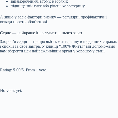
запаморочення, втому, набряки;
підвищений тиск або рівень холестерину.
А якщо у вас є фактори ризику — регулярні профілактичні
огляди просто обов’язкові.
Серце — найкраще інвестувати в нього зараз
Здоров’я серця — це про якість життя, силу в щоденних справах
і спокій за своє завтра. У клініці “100% Життя” ми допоможемо
вам зберегти цей найважливіший орган у хорошому стані.
Submit Rating
Rate this item:
Rating:
5.00
/5. From 1 vote.
Submit Rating
Rate this item:
No votes yet.