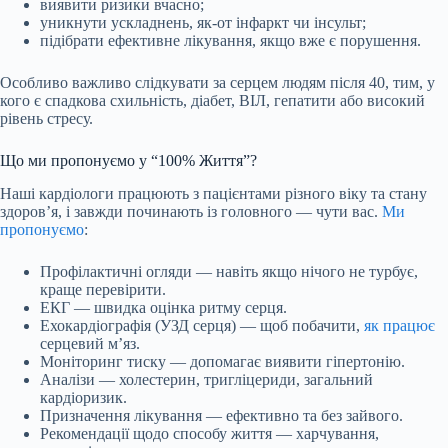
виявити ризики вчасно;
уникнути ускладнень, як-от інфаркт чи інсульт;
підібрати ефективне лікування, якщо вже є порушення.
Особливо важливо слідкувати за серцем людям після 40, тим, у
кого є спадкова схильність, діабет, ВІЛ, гепатити або високий
рівень стресу.
Що ми пропонуємо у “100% Життя”?
Наші кардіологи працюють з пацієнтами різного віку та стану
здоров’я, і завжди починають із головного — чути вас.
Ми
пропонуємо
:
Профілактичні огляди — навіть якщо нічого не турбує,
краще перевірити.
ЕКГ — швидка оцінка ритму серця.
Ехокардіографія (УЗД серця) — щоб побачити,
як працює
серцевий м’яз.
Моніторинг тиску — допомагає виявити гіпертонію.
Аналізи — холестерин, тригліцериди, загальний
кардіоризик.
Призначення лікування — ефективно та без зайвого.
Рекомендації щодо способу життя — харчування,