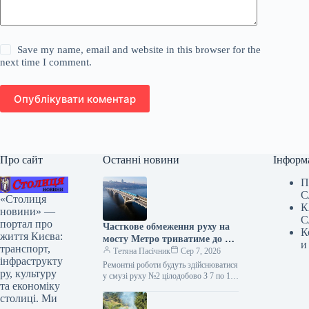
Save my name, email and website in this browser for the
next time I comment.
Опублікувати коментар
Про сайт
Останні новини
Інформ
П
С
«Столиця
К
новини» —
С
портал про
Часткове обмеження руху на
К
життя Києва:
мосту Метро триватиме до 10
и
транспорт,
серпня (візуалізація)
Тетяна Пасічник
Сер 7, 2026
інфраструкту
Ремонтні роботи будуть здійснюватися
ру, культуру
у смузі руху №2 цілодобово З 7 по 10
та економіку
серпня буде частково обмежено
столиці. Ми
пересування мостом Метро.…