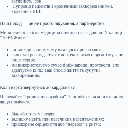
активність, сон.
Супровід пацієнтів з хронічними захворюваннями,
включно з ВІЛ.
Наш підхід — це не просто лікування, а партнерство
Ми впевнені: якісна медицина починається з довіри. У клініці
“100% Життя”:
ви завжди знаєте, чому вам щось призначають;
ваш стан розглядається у контексті всього організму, а не
лише серця;
ми використовуємо сучасні міжнародні протоколи, але
адаптуємо їх під ваш спосіб життя та супутні
захворювання.
Коли варто звернутись до кардіолога?
Не чекайте “тривожного дзвінка”. Запишіться на консультацію,
якщо помічаєте:
біль або тиск у грудях;
задишку навіть при невеликих навантаженнях;
прискорене серцебиття або “перебої” в ритмі;