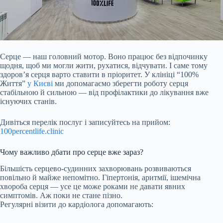
Серце — наш головний мотор. Воно працює без відпочинку
щодня, щоб ми могли жити, рухатися, відчувати. І саме тому
здоров’я серця варто ставити в пріоритет. У клініці “100%
Життя”
у Києві
ми допомагаємо зберегти роботу серця
стабільною й сильною — від профілактики до лікування вже
існуючих станів.
Дивіться перелік послуг і записуйтесь на прийом:
100percentlife.clinic
Чому важливо дбати про серце вже зараз?
Більшість серцево-судинних захворювань розвиваються
повільно й майже непомітно. Гіпертонія, аритмії, ішемічна
хвороба серця — усе це може роками не давати явних
симптомів. Аж поки не стане пізно.
Регулярні візити до кардіолога допомагають: