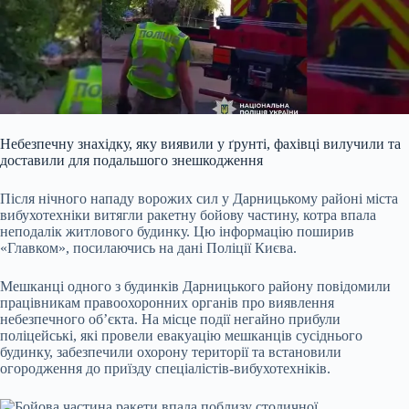
Небезпечну знахідку, яку виявили у ґрунті, фахівці вилучили та
доставили для подальшого знешкодження
Після нічного нападу ворожих сил у Дарницькому районі міста
вибухотехніки витягли ракетну бойову частину, котра впала
неподалік житлового будинку. Цю інформацію поширив
«Главком», посилаючись на дані Поліції Києва.
Мешканці одного з будинків Дарницького району повідомили
працівникам правоохоронних органів про виявлення
небезпечного об’єкта. На місце події негайно прибули
поліцейські, які провели евакуацію мешканців сусіднього
будинку, забезпечили охорону території та встановили
огородження до приїзду спеціалістів-вибухотехніків.