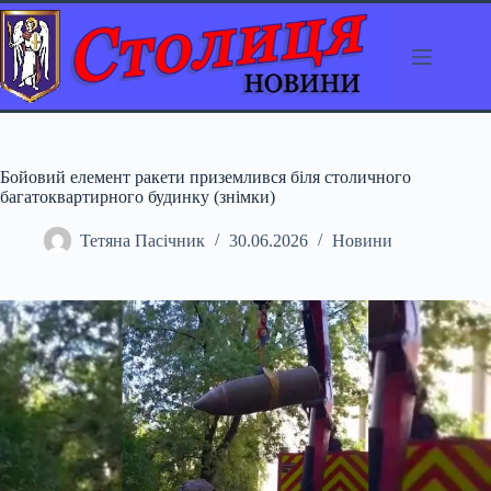
Перейти
до
вмісту
Бойовий елемент ракети приземлився біля столичного
багатоквартирного будинку (знімки)
Тетяна Пасічник
30.06.2026
Новини