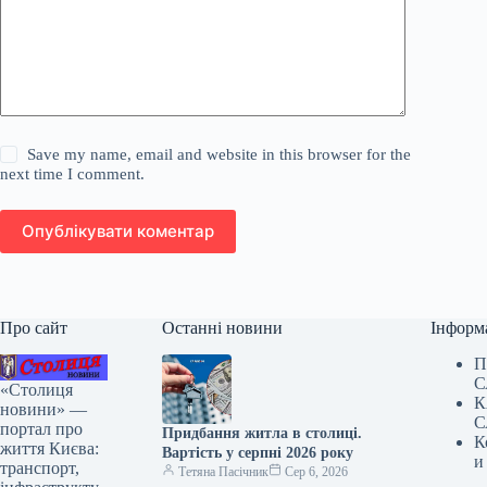
Save my name, email and website in this browser for the
next time I comment.
Опублікувати коментар
Про сайт
Останні новини
Інформ
П
С
«Столиця
К
новини» —
С
портал про
Придбання житла в столиці.
К
життя Києва:
Вартість у серпні 2026 року
и
транспорт,
Тетяна Пасічник
Сер 6, 2026