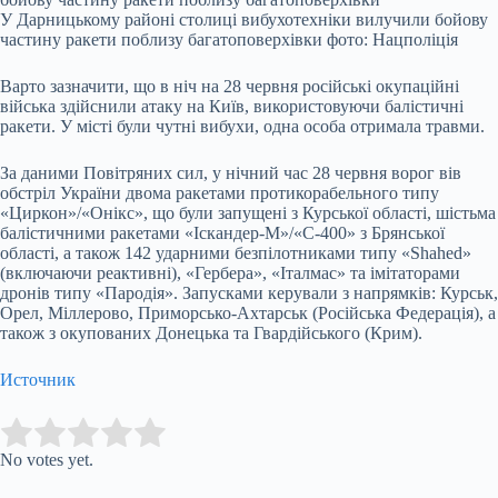
У Дарницькому районі столиці вибухотехніки вилучили бойову
частину ракети поблизу багатоповерхівки фото: Нацполіція
Варто зазначити, що в ніч на 28 червня російські окупаційні
війська здійснили атаку на Київ, використовуючи балістичні
ракети. У місті були чутні вибухи, одна особа отримала травми.
За даними Повітряних сил, у нічний час 28 червня ворог вів
обстріл України двома ракетами протикорабельного типу
«Циркон»/«Онікс», що були запущені з Курської області, шістьма
балістичними ракетами «Іскандер-М»/«С-400» з Брянської
області, а також 142 ударними безпілотниками типу «Shahed»
(включаючи реактивні), «Гербера», «Італмас» та імітаторами
дронів типу «Пародія». Запусками керували з напрямків: Курськ,
Орел, Міллерово, Приморсько-Ахтарськ (Російська Федерація), а
також з окупованих Донецька та Гвардійського (Крим).
Источник
Submit Rating
Rate this item:
No votes yet.