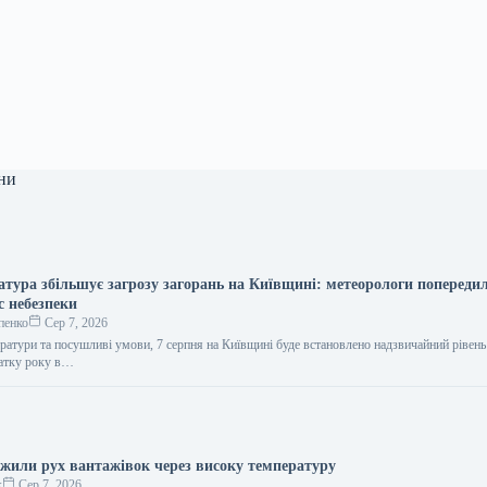
ни
атура збільшує загрозу загорань на Київщині: метеорологи попереди
 небезпеки
пенко
Сер 7, 2026
ератури та посушливі умови, 7 серпня на Київщині буде встановлено надзвичайний рівен
чатку року в…
ежили рух вантажівок через високу температуру
к
Сер 7, 2026