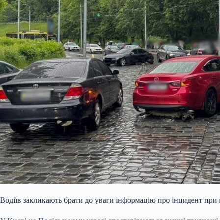
Водіїв закликають брати до уваги інформацію про інцидент при