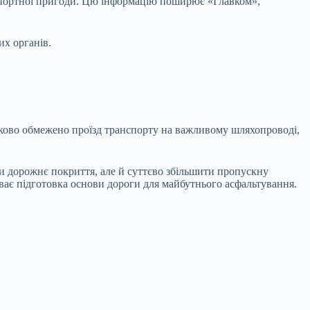
нспортної пригоди. Цю інформацію поширює «Главком»,
их органів.
тково обмежено проїзд транспорту на важливому шляхопроводі,
ити дорожнє покриття, але й суттєво збільшити пропускну
ває підготовка основи дороги для майбутнього асфальтування.