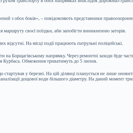
щі з рухом транспорту в обох напрямках внаслідок дорожньо-тра
нений з обох боків», – повідомляють представники правоохоронн
ня маршруту своєї поїздки, аби запобігти виникненню заторів.
их відсутні. На місці події працюють патрульні поліцейські.
ти на Борщагівському напрямку. Через ремонтні заходи буде час
ся Курбаса. Обмеження триватимуть до 5 липня.
що стартував у березні. На цій ділянці планується не лише онов
аналізації дощової води більшого діаметру. На даний момент три