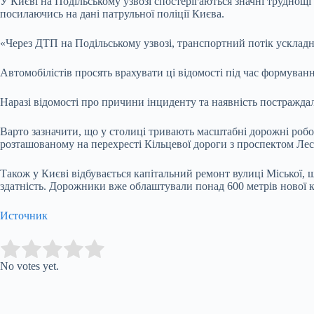
У Києві на Подільському узвозі спостерігаються значні трудно
посилаючись на дані патрульної поліції Києва.
«Через ДТП на Подільському узвозі, транспортний потік усклад
Автомобілістів просять врахувати ці відомості під час формуван
Наразі відомості про причини інциденту та наявність постраждал
Варто зазначити, що у столиці тривають масштабні дорожні робо
розташованому на перехресті Кільцевої дороги з проспектом Ле
Також у Києві відбувається капітальний ремонт вулиці Міської, 
здатність. Дорожники вже облаштували понад 600 метрів нової к
Источник
Submit Rating
Rate this item:
No votes yet.