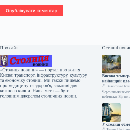
Опублікувати коментар
Про сайт
Останні нови
«Столиця новини» — портал про життя
Києва: транспорт, інфраструктуру, культуру
Висока темпер
та економіку столиці. Ми також пишемо
найвищий клас
про медицину та здоров'я, важливі для
Валентина Оста
кожного кияни. Наша мета — бути
Через високі темп
головним джерелом столичних новин.
небезпеки. Від по
У столиці обм
Тетяна Пасічни