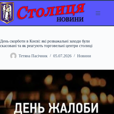
Перейти
до
вмісту
День скорботи в Києві: які розважальні заходи були
скасовані та як реагують торговельні центри столиці
Тетяна Пасічник
05.07.2026
Новини