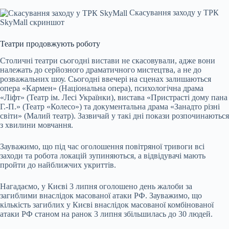
Скасування заходу у ТРК
SkyMall скриншот
Театри продовжують роботу
Столичні театри сьогодні вистави не скасовували, адже вони
належать до серйозного драматичного мистецтва, а не до
розважальних шоу. Сьогодні ввечері на сценах залишаються
опера «Кармен» (Національна опера), психологічна драма
«Ліфт» (Театр ім. Лесі Українки), вистава «Пристрасті дому пана
Г.-П.» (Театр «Колесо») та документальна драма «Занадто різні
світи» (Малий театр). Зазвичай у такі дні покази розпочинаються
з хвилини мовчання.
Зауважимо, що під час оголошення повітряної тривоги всі
заходи та робота локацій зупиняються, а відвідувачі мають
пройти до найближчих укриттів.
Нагадаємо, у Києві 3 липня оголошено день жалоби за
загиблими внаслідок масованої атаки РФ. Зауважимо, що
кількість загиблих у Києві внаслідок масованої комбінованої
атаки РФ станом на ранок 3 липня збільшилась до 30 людей.