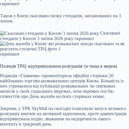
скриншот
Також у Києві скасовано низку стендапів, запланованих на 3
липня.
Скасовані
стендапи у Києєві 3 липня 2026 року скриншот
скриншот
Позиція ТРЦ: відтермінування розіграшів та тиша в мережі
Редакція «Главкома» промоніторила офіційні сторінки 20
найбільших торгово-розважальних центрів Києва. Більшість із
них утрималися від публікації розважальних чи святкових
анонсів у своїх соціальних мережах, хоча окремих постів-
співчуттів про День жалоби на їхніх сторінках немає.
Зокрема, у ТРК SkyMall на сьогодні планували запуск великого
розіграшу квитків на активний відпочинок, проте адміністрація
відтермінувала подію, зважаючи на недоречність такого
контенту в траурний день.