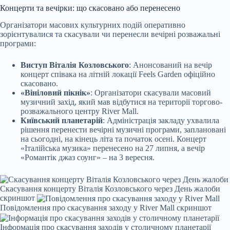
Концерти та вечірки: що скасовано або перенесено
Організатори масових культурних подій оперативно
зорієнтувалися та скасували чи перенесли вечірні розважальні
програми:
Виступ Віталія Козловського
: Анонсований на вечір
концерт співака на літній локації Feels Garden офіційно
скасовано.
«Вініловий пікнік»
: Організатори скасували масовий
музичний захід, який мав відбутися на території торгово-
розважального центру River Mall.
Київський планетарій
: Адміністрація закладу ухвалила
рішення перенести вечірні музичні програми, заплановані
на сьогодні, на кінець літа та початок осені. Концерт
«Італійська музика» перенесено на 27 липня, а вечір
«Романтік джаз соунг» – на 3 вересня.
Скасування концерту Віталія Козловського через День жалоби
скриншот
Повідомлення про скасування заходу у River Mall скриншот
Інформація про скасування заходів у столичному планетарії