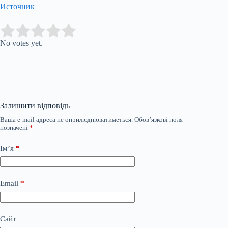
Источник
Submit Rating
Rate this item:
No votes yet.
Залишити відповідь
Ваша e-mail адреса не оприлюднюватиметься.
Обов’язкові поля
позначені
*
Ім’я
*
Email
*
Сайт