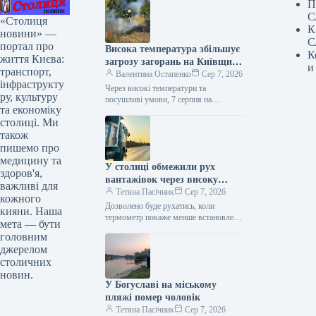
П
С
«Столиця
К
новини» —
С
портал про
Висока температура збільшує
К
життя Києва:
загрозу загорань на Київщині:
и
транспорт,
метеорологи попередили про
Валентина Остапенко
Сер 7, 2026
інфраструкту
найвищий клас небезпеки
Через високі температури та
ру, культуру
посушливі умови, 7 серпня на
та економіку
Київщині буде встановлено
столиці. Ми
надзвичайний рівень пожежної
небезпеки. Від початку року в…
також
пишемо про
медицину та
У столиці обмежили рух
здоров'я,
вантажівок через високу
важливі для
температуру
Тетяна Пасічник
Сер 7, 2026
кожного
Дозволено буде рухатись, коли
кияни. Наша
термометр покаже менше встановленої
мета — бути
позначки. Сьогодні, 7 серпня, у
головним
столиці введено обмеження для руху
джерелом
вантажних автомобілів.…
столичних
новин.
У Богуславі на міському
пляжі помер чоловік
Тетяна Пасічник
Сер 7, 2026