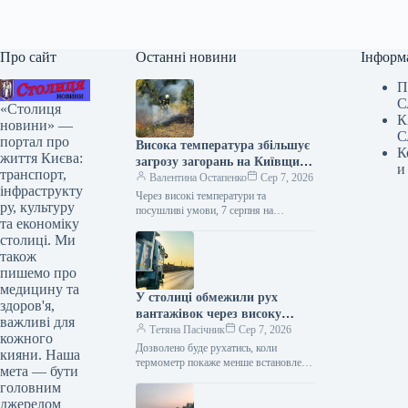
Про сайт
Останні новини
Інформ
П
С
«Столиця
К
новини» —
С
портал про
Висока температура збільшує
К
життя Києва:
загрозу загорань на Київщині:
и
транспорт,
метеорологи попередили про
Валентина Остапенко
Сер 7, 2026
інфраструкту
найвищий клас небезпеки
Через високі температури та
ру, культуру
посушливі умови, 7 серпня на
та економіку
Київщині буде встановлено
столиці. Ми
надзвичайний рівень пожежної
небезпеки. Від початку року в…
також
пишемо про
медицину та
У столиці обмежили рух
здоров'я,
вантажівок через високу
важливі для
температуру
Тетяна Пасічник
Сер 7, 2026
кожного
Дозволено буде рухатись, коли
кияни. Наша
термометр покаже менше встановленої
мета — бути
позначки. Сьогодні, 7 серпня, у
головним
столиці введено обмеження для руху
джерелом
вантажних автомобілів.…