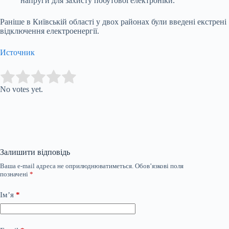
напруги для захисту побутової електроніки.
Раніше в Київській області у двох районах були введені екстрені
відключення електроенергії.
Источник
Submit Rating
Rate this item:
No votes yet.
Залишити відповідь
Ваша e-mail адреса не оприлюднюватиметься.
Обов’язкові поля
позначені
*
Ім’я
*