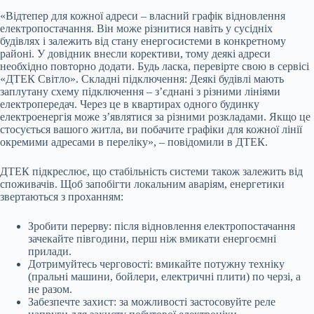
«Відтепер для кожної адреси – власний графік відновлення
електропостачання. Він може різнитися навіть у сусідніх
будівлях і залежить від стану енергосистеми в конкретному
районі. У довідник внесли корективи, тому деякі адреси
необхідно повторно додати. Будь ласка, перевірте свою в сервісі
«ДТЕК Світло». Складні підключення: Деякі будівлі мають
заплутану схему підключення – з’єднані з різними лініями
електропередач. Через це в квартирах одного будинку
електроенергія може з’являтися за різними розкладами. Якщо це
стосується вашого житла, ви побачите графіки для кожної лінії
окремими адресами в переліку», – повідомили в ДТЕК.
ДТЕК підкреслює, що стабільність системи також залежить від
споживачів. Щоб запобігти локальним аваріям, енергетики
звертаються з проханням:
Зробити перерву: після відновлення електропостачання
зачекайте півгодини, перш ніж вмикати енергоємні
прилади.
Дотримуйтесь черговості: вмикайте потужну техніку
(пральні машини, бойлери, електричні плити) по черзі, а
не разом.
Забезпечте захист: за можливості застосовуйте реле