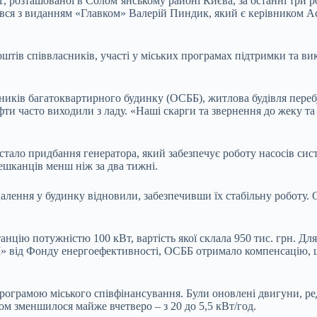
1, розташованої в Солом’янському районі Києва, за останні три 
ився з виданням «Главком» Валерій Пиндик, який є керівником А
оштів співвласників, участі у міських програмах підтримки та 
иків багатоквартирного будинку (ОСББ), житлова будівля перебу
фти часто виходили з ладу. «Наші скарги та звернення до жеку та
тало придбання генератора, який забезпечує роботу насосів сис
мешканців менш ніж за два тижні.
палення у будинку відновили, забезпечивши їх стабільну роботу.
анцію потужністю 100 кВт, вартість якої склала 950 тис. грн. Дл
» від Фонду енергоефективності, ОСББ отримало компенсацію, щ
рограмою міського співфінансування. Були оновлені двигуни, ред
ом зменшилося майже вчетверо – з 20 до 5,5 кВт/год.