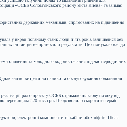
роки успішно залучили понад 15 мільйонів гривень для
соціації «ОСББ Солом’янського району міста Києва» та займає
використанню державних механізмів, спрямованих на підвищення
вала у вкрай поганому стані: люди п’ять років залишалися без
 інших інстанцій не приносили результатів. Це спонукало нас до
теми опалення та холодного водопостачання під час періодичних
 Однак значні витрати на паливо та обслуговування обладнання
я реалізації цього проєкту ОСББ отримало пільгову позику від
о перевищила 520 тис. грн. Це дозволило скоротити термін
уктори, електронні компоненти та кабіни обох ліфтів. Після