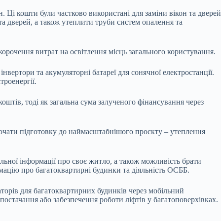
. Ці кошти були частково використані для заміни вікон та дверей
та дверей, а також утеплити труби систем опалення та
скорочення витрат на освітлення місць загального користування.
вертори та акумуляторні батареї для сонячної електростанції.
троенергії.
оштів, тоді як загальна сума залученого фінансування через
почати підготовку до наймасштабнішого проєкту – утеплення
льної інформації про своє житло, а також можливість брати
мацію про багатоквартирні будинки та діяльність ОСББ.
аторів для багатоквартирних будинків через мобільний
постачання або забезпечення роботи ліфтів у багатоповерхівках.