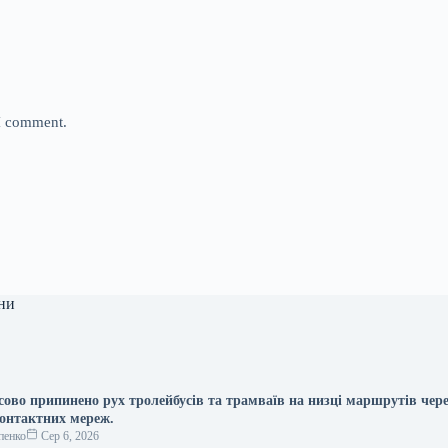
 I comment.
ни
сово припинено рух тролейбусів та трамваїв на низці маршрутів чер
контактних мереж.
пенко
Сер 6, 2026