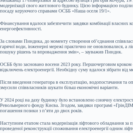
Мешканці 17-поверхівки за адресою вулиця Григорія Кочура, 19/
модернізації свого житлового будинку. Цією інформацією поділ
посаду керуючого справами ОСББ «Наша оселя 19/1».
Фінансування вдалося забезпечити завдяки комбінації власних к
енергоефективності.
За словами Пиндика, до моменту створення об’єднання співвласн
гарячої води, інженерні мережі практично не оновлювалися, а лі
пошуку рішень та впровадження змін», – зауважив Пиндик.
ОСББ було засновано восени 2023 року. Першочерговим кроком с
відключень електроенергії. Необхідну суму вдалося зібрати від 
Після введення генератора в експлуатацію, водопостачання та о
змусили співвласників шукати більш економічні варіанти.
У 2024 році на даху будинку було встановлено сонячну електрост
Револьверного фонду Києва. Згодом, завдяки програмі «ГрінДІМ
погашення позики з п’яти до двох років.
Наступним етапом стала модернізація ліфтового обладнання за п
проведеної реконструкції споживання електроенергії одним ліфт