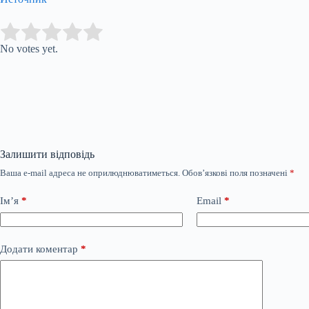
Submit Rating
Rate this item:
No votes yet.
Залишити відповідь
Ваша e-mail адреса не оприлюднюватиметься.
Обов’язкові поля позначені
*
Ім’я
*
Email
*
Додати коментар
*