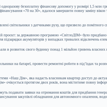
 одноразову безоплатну фінансову допомогу у розмірі 1,5 млн грн
фінансування «70 на 30», вдалося завершити повну заміну вікон 
новлені світильники з датчиками руху, що призвело до помітного 
й проєкт: за державною програмою «СвітлоДІМ» було придбано ін
ля підзарядки акумуляторів у випадках тривалих відключень елек
али в розвиток свого будинку понад 1 мільйон гривень власних к
ьники на батареї, провести ремонтні роботи в під’їздах та роз
стеми «Наш Дім», яка надасть власникам квартир доступ до актуа
ім» очікується протягом двох років, вона міститиме повну інфор
можуть подавати заявки на отримання коштів для придбання генер
інансування закупівлі обладнання для автономного опалення, водо