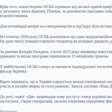
Крім того, новостворене ОСББ отримало від міської адміністрації
у загальних зонах будинку. Пізніше, за допомогою програми спів
водопостачання.
Для оптимізації витрат на електроенергію в під’їздах були вста
На початку 2026 року ОСББ реалізувало ще один модернізаційни
Це дало змогу використовувати генератор як резервне джерело д
За даними Валерія Пиндика, з осені 2023 року мешканці інвестув
державні та міські програми перевищила 15 мільйонів гривень.
У майбутньому ОСББ планує встановити індивідуальні теплолічил
фасаду будинку.
Варто зазначити, що в Україні планується запуск електронної си
участь в онлайн-зборах та голосуваннях. Запуск системи «Наш Д
До речі, сервіс «Дія» запровадив нову послугу: тепер українці 
застосунок. Окрім генераторів, ця нова ініціатива передбачає ф
Источник