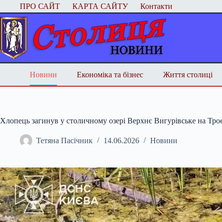
Перейти
ПРО САЙТ
КАРТА САЙТУ
Контакти
до
вмісту
Новини
Економіка та бізнес
Життя столиці
Хлопець загинув у столичному озері Верхнє Вигурівське на Тро
Тетяна Пасічник
14.06.2026
Новини