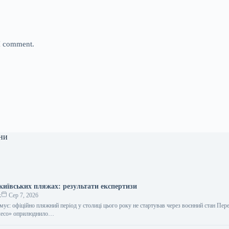
 I comment.
ни
 київських пляжах: результати експертизи
к
Сер 7, 2026
ує: офіційно пляжний період у столиці цього року не стартував через воєнний стан Пер
лесо» оприлюднило…