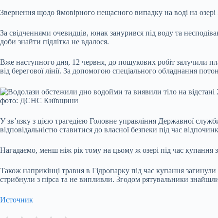
Звернення щодо ймовірного нещасного випадку на воді на озері 
За свідченнями очевидців, юнак занурився під воду та несподіва
доби знайти підлітка не вдалося.
Вже наступного дня, 12 червня, до пошукових робіт залучили пла
від берегової лінії. За допомогою спеціального обладнання потон
фото: ДСНС Київщини
У зв’язку з цією трагедією Головне управління Державної служб
відповідальністю ставитися до власної безпеки під час відпочин
Нагадаємо, менш ніж рік тому на цьому ж озері під час купання 
Також наприкінці травня в Гідропарку під час купання загинули 
стрибнули з пірса та не випливли. Згодом рятувальники знайшли т
Источник