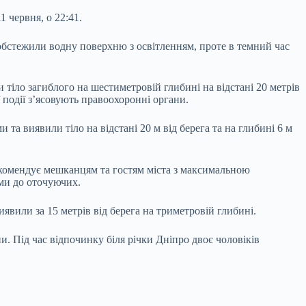
 червня, о 22:41.
 обстежили водну поверхню з освітленням, проте в темний час
 тіло загиблого на шестиметровій глибині на відстані 20 метрів
ї події з’ясовують правоохоронні органи.
та виявили тіло на відстані 20 м від берега та на глибині 6 м
рекомендує мешканцям та гостям міста з максимальною
ими до оточуючих.
иявили за 15 метрів від берега на триметровій глибині.
. Під час відпочинку біля річки Дніпро двоє чоловіків