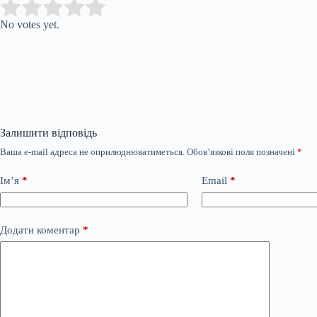
Submit Rating
Rate this item:
No votes yet.
Залишити відповідь
Ваша e-mail адреса не оприлюднюватиметься.
Обов’язкові поля позначені
*
Ім’я
*
Email
*
Додати коментар
*