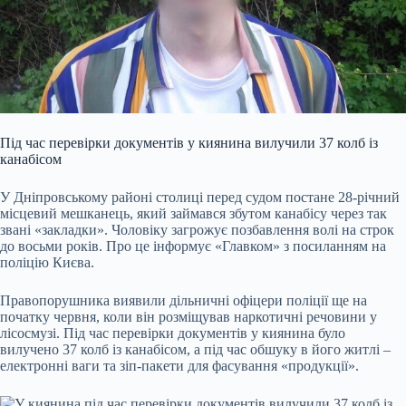
Під час перевірки документів у киянина вилучили 37 колб із
канабісом
У Дніпровському районі столиці перед судом постане 28-річний
місцевий мешканець, який займався збутом канабісу через так
звані «закладки». Чоловіку загрожує позбавлення волі на строк
до восьми років. Про це інформує «Главком» з посиланням на
поліцію Києва.
Правопорушника виявили дільничні офіцери поліції ще на
початку червня, коли він розміщував наркотичні речовини у
лісосмузі. Під час перевірки документів у киянина було
вилучено 37 колб із канабісом, а під час обшуку в його житлі –
електронні ваги та зіп-пакети для фасування «продукції».