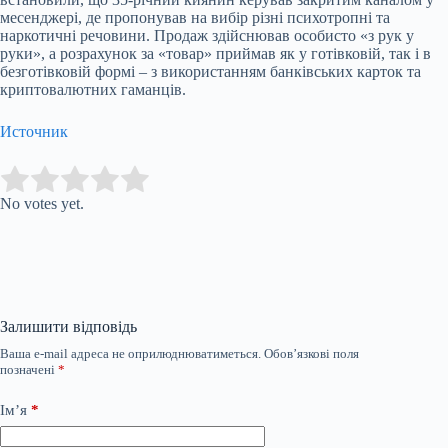
месенджері, де пропонував на вибір різні психотропні та
наркотичні речовини. Продаж здійснював особисто «з рук у
руки», а розрахунок за «товар» приймав як у готівковій, так і в
безготівковій формі – з використанням банківських карток та
криптовалютних гаманців.
Источник
Submit Rating
Rate this item:
No votes yet.
Залишити відповідь
Ваша e-mail адреса не оприлюднюватиметься.
Обов’язкові поля
позначені
*
Ім’я
*