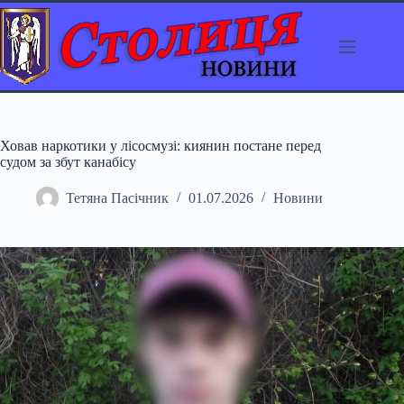
Перейти
до
вмісту
Ховав наркотики у лісосмузі: киянин постане перед
судом за збут канабісу
Тетяна Пасічник
01.07.2026
Новини