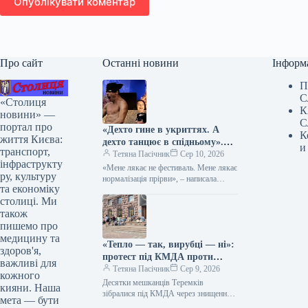
Опублікувати коментар
Про сайт
Останні новини
Інформ
П
С
«Столиця
К
новини» —
С
портал про
«Дехто гине в укриттях. А
К
життя Києва:
дехто танцює в спідньому».
и
транспорт,
Медикиня розкритикувала
Тетяна Пасічник
Сер 10, 2026
інфраструкту
відомий етнофестиваль у
«Мене лякає не фестиваль. Мене лякає
ру, культуру
Києві
нормалізація прірви», – написала
та економіку
Михайлова Існував чіткий дрес-код,
столиці. Ми
який становить важливу складову
свята –…
також
пишемо про
медицину та
«Тепло — так, вирубці — ні»:
здоров'я,
протест під КМДА проти
важливі для
знищення дерев на Теремках
Тетяна Пасічник
Сер 9, 2026
кожного
Десятки мешканців Теремків
кияни. Наша
зібралися під КМДА через знищення
мета — бути
дерев у парку, де планується