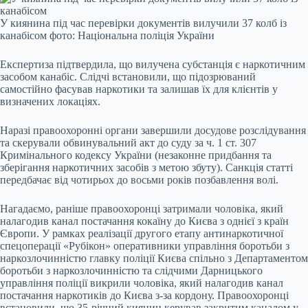
У киянина під час перевірки документів вилучили 37 колб із
канабісом фото: Національна поліція України
Експертиза підтвердила, що вилучена субстанція є наркотичним
засобом канабіс. Слідчі встановили, що підозрюваний
самостійно фасував наркотики та залишав їх для клієнтів у
визначених локаціях.
Наразі правоохоронні органи завершили досудове розслідування
та скерували обвинувальний акт до суду за ч. 1 ст. 307
Кримінального кодексу України (незаконне придбання та
зберігання наркотичних засобів з метою збуту). Санкція статті
передбачає від чотирьох до восьми років позбавлення волі.
Нагадаємо, раніше правоохоронці затримали чоловіка, який
налагодив канал постачання кокаїну до Києва з однієї з країн
Європи. У рамках реалізації другого етапу антинаркотичної
спецоперації «Рубікон» оперативники управління боротьби з
наркозлочинністю главку поліції Києва спільно з Департаментом
боротьби з наркозлочинністю та слідчими Дарницького
управління поліції викрили чоловіка, який налагодив канал
постачання наркотиків до Києва з-за кордону. Правоохоронці
встановили, що 35-річний киянин керував закритим каналом у