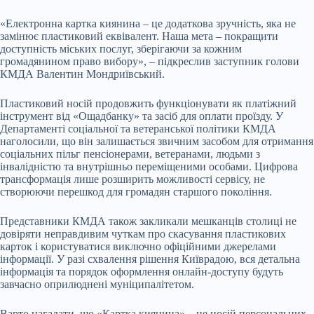
«Електронна картка киянина – це додаткова зручність, яка не
замінює пластиковий еквівалент. Наша мета – покращити
доступність міських послуг, зберігаючи за кожним
громадянином право вибору», – підкреслив заступник голови
КМДА Валентин Мондриївський.
Пластиковий носій продовжить функціонувати як платіжний
інструмент від «Ощадбанку» та засіб для оплати проїзду. У
Департаменті соціальної та ветеранської політики КМДА
наголосили, що він залишається звичним засобом для отримання
соціальних пільг пенсіонерами, ветеранами, людьми з
інвалідністю та внутрішньо переміщеними особами. Цифрова
трансформація лише розширить можливості сервісу, не
створюючи перешкод для громадян старшого покоління.
Представники КМДА також закликали мешканців столиці не
довіряти неправдивим чуткам про скасування пластикових
карток і користуватися виключно офіційними джерелами
інформації. У разі схвалення рішення Київрадою, вся детальна
інформація та порядок оформлення онлайн-доступу будуть
завчасно оприлюднені муніципалітетом.
Варто нагадати, що «Картка киянина» – це носій персональних