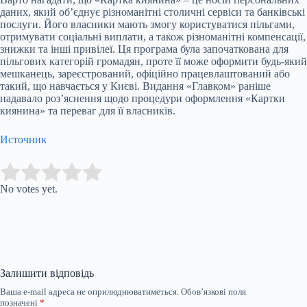
даних, який об’єднує різноманітні столичні сервіси та банківські
послуги. Його власники мають змогу користуватися пільгами,
отримувати соціальні виплати, а також різноманітні компенсації,
знижки та інші привілеї. Ця програма була започаткована для
пільгових категорій громадян, проте її може оформити будь-який
мешканець, зареєстрований, офіційно працевлаштований або
такий, що навчається у Києві. Видання «Главком» раніше
надавало роз’яснення щодо процедури оформлення «Картки
киянина» та переваг для її власників.
Источник
Submit Rating
Rate this item:
No votes yet.
Залишити відповідь
Ваша e-mail адреса не оприлюднюватиметься.
Обов’язкові поля
позначені
*