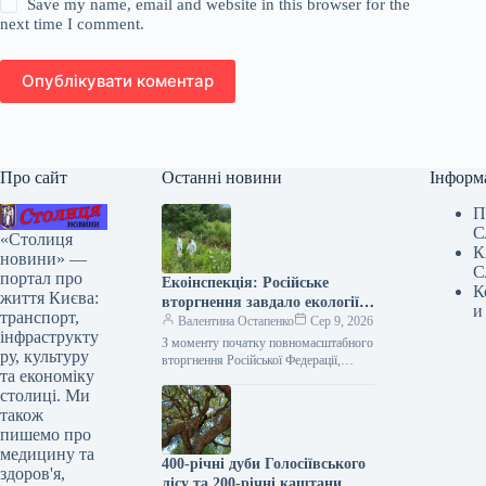
Save my name, email and website in this browser for the
next time I comment.
Опублікувати коментар
Про сайт
Останні новини
Інформ
П
С
«Столиця
К
новини» —
С
портал про
Екоінспекція: Російське
К
життя Києва:
вторгнення завдало екології
и
транспорт,
Києва та області збитків на
Валентина Остапенко
Сер 9, 2026
інфраструкту
понад 50 мільярдів гривень.
З моменту початку повномасштабного
ру, культуру
вторгнення Російської Федерації,
та економіку
збитки, завдані довкіллю столиці та
столиці. Ми
Київської області внаслідок
забруднення ґрунтів, повітря,
також
територій і…
пишемо про
медицину та
400-річні дуби Голосіївського
здоров'я,
лісу та 200-річні каштани