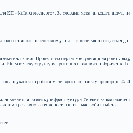
для КП «Київтеплоенерго». За словами мера, ці кошти підуть на
аради і створює перешкоди» у той час, коли місто готується до
зики наступної. Провели експертні консультації на рівні уряду,
ли. Він має чітку структуру критично важливих пріоритетів. Із
 і фінансування та роботи мали здійснюватися у пропорції 50/50
відновлення та розвитку інфраструктури України займатиметься
 системи резервного теплопостачання – має робити місто
стей.