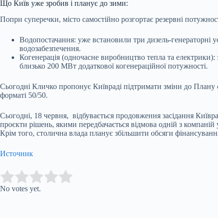
Що Київ уже зробив і планує до зими:
Попри суперечки, місто самостійно розгортає резервні потужност
Водопостачання: уже встановили три дизель-генераторні у
водозабезпечення.
Когенерація (одночасне виробництво тепла та електрики):
близько 200 МВт додаткової когенераційної потужності.
Сьогодні Кличко пропонує Київраді підтримати зміни до Плану с
форматі 50/50.
Сьогодні, 18 червня, відбувається продовження засідання Київра
проєкти рішень, якими передбачається відмова одній з компаній у
Крім того, столична влада планує збільшити обсяги фінансуванн
Источник
Submit Rating
Rate this item:
No votes yet.