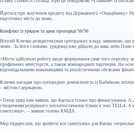
Плану стійкості столиці. Про це повідомляє «Главком» із посила
Йдеться про залучення кредиту від Державного «Ощадбанку» Укра
підготовку міста до зими.
Конфлікт із урядом та зрив пропорції 50/50
Віталій Кличко розкритикував центральну владу, заявивши, що де
зими. За його словами, урядовці вже дійшли до заяв, ніби План 
«Місто здійснило роботу щодо формування саме того переліку зах
профільних міністерств, а також міжнародних партнерів. На осно
відповідальними виконавцями та реалістичними обсягами фінанс
Кличко нагадав про попередню домовленість із Кабміном: втіленн
– містом і державою.
«Тепер уряд нам заявив, що йдеться тільки про фінансування. А
створенням резервного теплопостачання тільки в зоні ТЕЦ-4. А в
самотужки», – заявив голова КМДА
Мер підкреслив, що зробити все самотужки для Києва «нереально