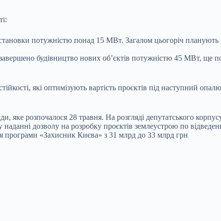
і:
становки потужністю понад 15 МВт. Загалом цьогоріч планують 
 завершено будівництво нових об’єктів потужністю 45 МВт, ще по
тійкості, які оптимізують вартість проєктів під наступний опал
ди, яке розпочалося 28 травня. На розгляді депутатського корпус
 наданні дозволу на розробку проєктів землеустрою по відведенню
я програми «Захисник Києва» з 31 млрд до 33 млрд грн