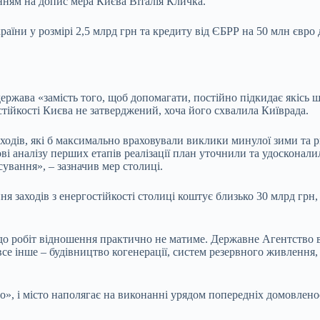
нням на допис мера Києва Віталія Кличка.
їни у розмірі 2,5 млрд грн та кредиту від ЄБРР на 50 млн євро 
ржава «замість того, щоб допомагати, постійно підкидає якісь ш
стійкості Києва не затверджений, хоча його схвалила Київрада.
одів, які б максимально враховували виклики минулої зими та ри
ві аналізу перших етапів реалізації план уточнили та удосконали
ування», – зазначив мер столиці.
я заходів з енергостійкості столиці коштує близько 30 млрд грн,
 до робіт відношення практично не матиме. Державне Агентство 
се інше – будівництво когенерації, систем резервного живлення,
», і місто наполягає на виконанні урядом попередніх домовлено