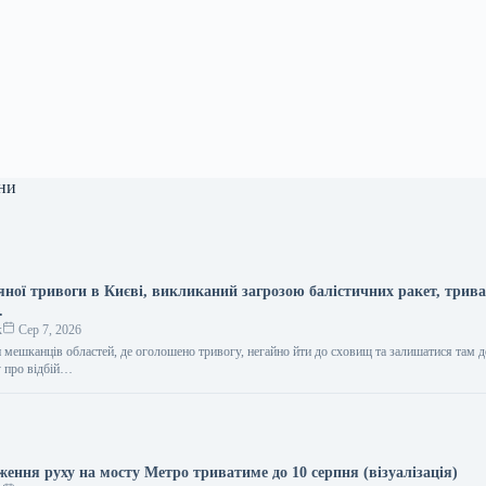
ни
яної тривоги в Києві, викликаний загрозою балістичних ракет, трив
.
к
Сер 7, 2026
мешканців областей, де оголошено тривогу, негайно йти до сховищ та залишатися там д
у про відбій…
ення руху на мосту Метро триватиме до 10 серпня (візуалізація)