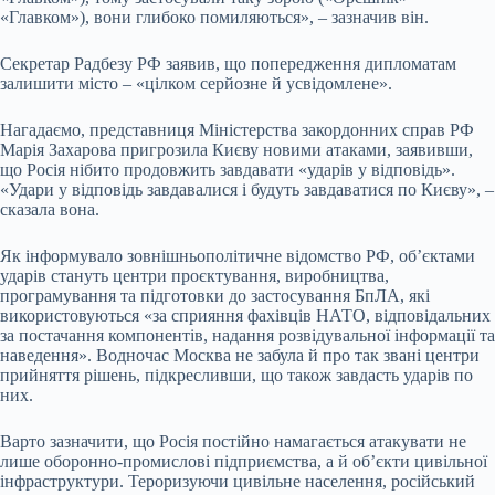
«Главком»), вони глибоко помиляються», – зазначив він.
Секретар Радбезу РФ заявив, що попередження дипломатам
залишити місто – «цілком серйозне й усвідомлене».
Нагадаємо, представниця Міністерства закордонних справ РФ
Марія Захарова пригрозила Києву новими атаками, заявивши,
що Росія нібито продовжить завдавати «ударів у відповідь».
«Удари у відповідь завдавалися і будуть завдаватися по Києву», –
сказала вона.
Як інформувало зовнішньополітичне відомство РФ, об’єктами
ударів стануть центри проєктування, виробництва,
програмування та підготовки до застосування БпЛА, які
використовуються «за сприяння фахівців НАТО, відповідальних
за постачання компонентів, надання розвідувальної інформації та
наведення». Водночас Москва не забула й про так звані центри
прийняття рішень, підкресливши, що також завдасть ударів по
них.
Варто зазначити, що Росія постійно намагається атакувати не
лише оборонно-промислові підприємства, а й об’єкти цивільної
інфраструктури. Тероризуючи цивільне населення, російський