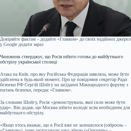
Довіряйте фактам – додайте «Главком» до своїх надійних джерел
у Google
додати зараз
Чиновник стверджує, що Росія нібито готова до майбутнього
обстрілу української столиці
Атака на Київ, про яку Російська Федерація заявляла, може бути
здійснена в будь-який момент. Про це повідомив секретар Ради
безпеки РФ Сергій Шойгу на засіданні Міжнародного форуму з
питань безпеки, передає «Главком».
За словами Шойгу, Росія «демонструвала, якої сили може бути
удар». Він додав, що Москва нібито володіє всім необхідним для
майбутнього обстрілу.
«Якщо хтось вважає, що в Росії вже не залишилося (озброєнь –
«Главком»), тому застосували таку зброю («Орєшнік» –