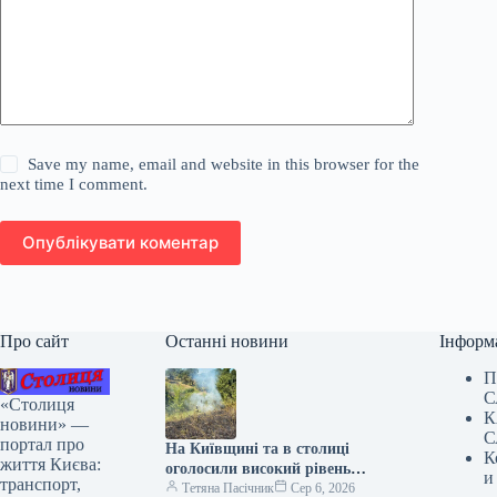
Save my name, email and website in this browser for the
next time I comment.
Опублікувати коментар
Про сайт
Останні новини
Інформ
П
С
«Столиця
К
новини» —
С
портал про
На Київщині та в столиці
К
життя Києва:
оголосили високий рівень
и
транспорт,
пожежної небезпеки.
Тетяна Пасічник
Сер 6, 2026