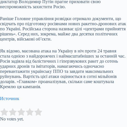
диктатор Володимир Путін прагне приховати свою
неспроможність захистити Росію.
Раніше Головне управління розвідки отримало документи, що
свідчать про підготовку росіянами нових ракетно-дронових атак
по Україні. Російська сторона називає цілі «центрами прийняття
рішень». Серед них, зокрема, майже два десятки політичних
центрів, військові об’єкти.
Як відомо, масована атака на Україну в ніч проти 24 травня
стала однією з найдорожчих і наймасштабніших за останній час.
Росія задіяла від балістичних і гіперзвукових ракет до сотень
ударних дронів та імітаторів, намагаючись одночасно
перевантажити українську ППО та завдати максимальних
руйнувань. Вартість цієї атаки оцінюється в сотні мільйонів
доларів. «Главком» проаналізував, скільки саме коштувала
Кремлю ця кампанія.
Источник
Submit Rating
Rate this item:
No votes yet.